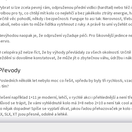
Vybrat si lze zcela pevný rám, odpruženou přední vidlici (hardtail) nebo té
volbou pro ty, co chtějí mít kolo co nejlehčí a bez jakékoliv ztráty energie, 
určitě věc pohodlí, někdy i bezpečnosti. Funguje to asi tak: Nerovnost, třeba
zabolí, nebo vám to může řidítka vytrhnout z ruky. A právě to umí vyžehlit 
Nevýhodou naopak je, že odpružení vyžaduje péči. Pro šikovnější jedince nen
servis.
U celopéra již nelze říct, že by výhody převládaly za všech okolností. Určit
ježdění si dovolíme konstatovat, že může jít o zbytečnou váhu, údržbu i nák
Převody
Posledních několik let nebylo moc co řešit, vpředu by byly tři rychlosti, vza
s tím?
Řešení například 1×11 je moderní, lehčí, v rychlé akci i přehlednější a není tř
důvod se trápit, že vámi vyhlédnuté kolo má 3×8 nebo 2×10 a není tak cool a 
to nějak dopadne! Spíše se vyplatí dívat, jakou řadou přehazovaček je kolo o
LX, SLX, XT jsou přesné, odolné a lehké.
Brzdy