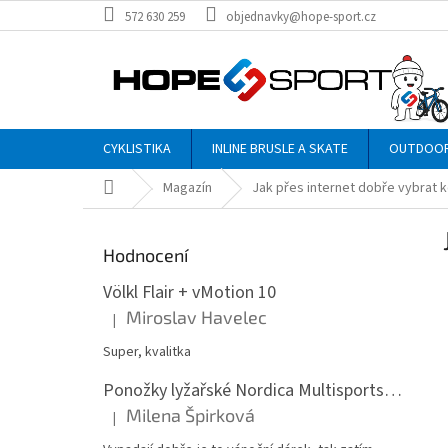
Přejít
572 630 259
objednavky@hope-sport.cz
na
obsah
CYKLISTIKA
INLINE BRUSLE A SKATE
OUTDOO
Domů
Magazín
Jak přes internet dobře vybrat k
P
o
Hodnocení
s
t
Völkl Flair + vMotion 10
r
Miroslav Havelec
|
Hodnocení produktu je 5 z 5 hvězdiček.
a
n
Super, kvalitka
n
Ponožky lyžařské Nordica Multisports Winter dvojbalení
í
Milena Špirková
p
|
Hodnocení produktu je 5 z 5 hvězdiček.
a