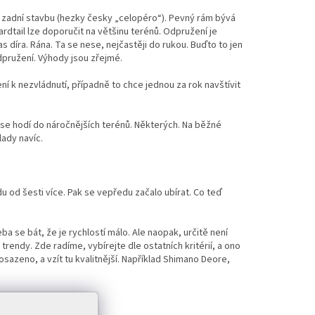
ž i zadní stavbu (hezky česky „celopéro“). Pevný rám bývá
hardtail lze doporučit na většinu terénů. Odpružení je
s díra. Rána. Ta se nese, nejčastěji do rukou. Buďto to jen
odpružení. Výhody jsou zřejmé.
í k nezvládnutí, případně to chce jednou za rok navštívit
ě se hodí do náročnějších terénů. Některých. Na běžné
lady navíc.
du od šesti více. Pak se vepředu začalo ubírat. Co teď
eba se bát, že je rychlostí málo. Ale naopak, určitě není
trendy. Zde radíme, vybírejte dle ostatních kritérií, a ono
sazeno, a vzít tu kvalitnější. Například Shimano Deore,