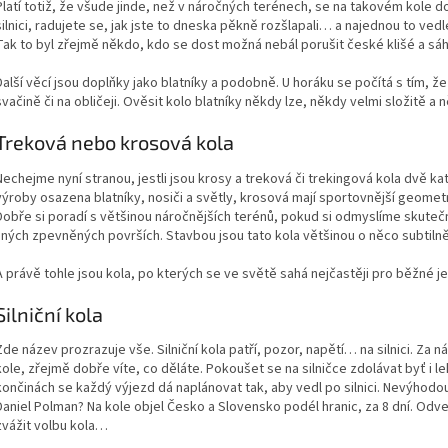
Platí totiž, že všude jinde, než v náročných terénech, se na takovém kole do
silnici, radujete se, jak jste to dneska pěkně rozšlapali… a najednou to vedl
Tak to byl zřejmě někdo, kdo se dost možná nebál porušit české klišé a sáh
Další věcí jsou doplňky jako blatníky a podobně. U horáku se počítá s tím, ž
svačině či na obličeji. Ověsit kolo blatníky někdy lze, někdy velmi složitě a 
Treková nebo krosová kola
Nechejme nyní stranou, jestli jsou krosy a treková či trekingová kola dvě ka
výroby osazena blatníky, nosiči a světly, krosová mají sportovnější geometr
Dobře si poradí s většinou náročnějších terénů, pokud si odmyslíme skutečn
jiných zpevněných površích. Stavbou jsou tato kola většinou o něco subtilně
A právě tohle jsou kola, po kterých se ve světě sahá nejčastěji pro běžné je
Silniční kola
Zde název prozrazuje vše. Silniční kola patří, pozor, napětí… na silnici. Za
kole, zřejmě dobře víte, co děláte. Pokoušet se na silničce zdolávat byť i leh
končinách se každý výjezd dá naplánovat tak, aby vedl po silnici. Nevýhodou,
Daniel Polman? Na kole objel Česko a Slovensko podél hranic, za 8 dní. Odve
zvážit volbu kola…