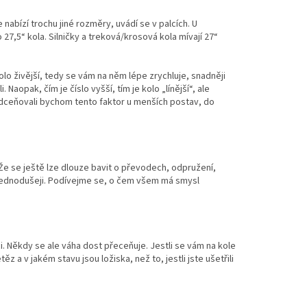
abízí trochu jiné rozměry, uvádí se v palcích. U
 27,5“ kola. Silničky a treková/krosová kola mívají 27“
kolo živější, tedy se vám na něm lépe zrychluje, snadněji
Naopak, čím je číslo vyšší, tím je kolo „línější“, ale
podceňovali bychom tento faktor u menších postav, do
 Že se ještě lze dlouze bavit o převodech, odpružení,
jednodušeji. Podívejme se, o čem všem má smysl
aci. Někdy se ale váha dost přeceňuje. Jestli se vám na kole
a v jakém stavu jsou ložiska, než to, jestli jste ušetřili