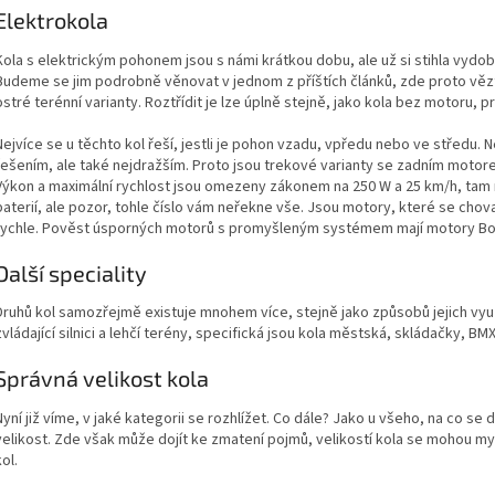
Elektrokola
Kola s elektrickým pohonem jsou s námi krátkou dobu, ale už si stihla vydo
Budeme se jim podrobně věnovat v jednom z příštích článků, zde proto vězte, 
ostré terénní varianty. Roztřídit je lze úplně stejně, jako kola bez motoru,
Nejvíce se u těchto kol řeší, jestli je pohon vzadu, vpředu nebo ve středu. 
řešením, ale také nejdražším. Proto jsou trekové varianty se zadním moto
Výkon a maximální rychlost jsou omezeny zákonem na 250 W a 25 km/h, tam r
baterií, ale pozor, tohle číslo vám neřekne vše. Jsou motory, které se chov
rychle. Pověst úsporných motorů s promyšleným systémem mají motory Bo
Další speciality
Druhů kol samozřejmě existuje mnohem více, stejně jako způsobů jejich využi
zvládající silnici a lehčí terény, specifická jsou kola městská, skládačky, BM
Správná velikost kola
Nyní již víme, v jaké kategorii se rozhlížet. Co dále? Jako u všeho, na co se 
velikost. Zde však může dojít ke zmatení pojmů, velikostí kola se mohou mys
kol.