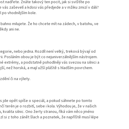
st nadřete. Znáte takový ten pocit, jak si svištíte po
e vás zaševelí a kdosi vás předjede a v mžiku zmizí v dáli?
l po vhodnějším kole.
e bahno milujete. Že ho chcete mít na zádech, v batohu, ve
někdy ani ne.
tegorie, nebo jedna. Rozdíl není velký, treková bývají od
ii. Posláním obou je být co nejuniverzálnějším nástrojem.
é extrémy, a podstatně pohodlněji vás svezou na silnici a
jší, než horská, a mají užší pláště s hladším povrchem.
zdění či na výlety.
 nás jde opět spíše o speciál, a pokud sáhnete po tomto
čí terén je o rozbití, sebe i kola. Výhodou je, že v našich
 kvalita silnic. Ono žerty stranou, říká vám něco jméno
zl si z toho zánět šlach a poznatek, že napříště musí lépe