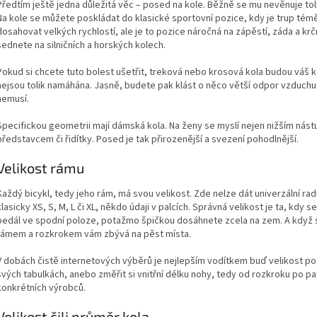
Předtím ještě jedna důležitá věc – posed na kole. Běžně se mu nevěnuje tolik
Na kole se můžete poskládat do klasické sportovní pozice, kdy je trup tém
dosahovat velkých rychlostí, ale je to pozice náročná na zápěstí, záda a krčn
sednete na silničních a horských kolech.
Pokud si chcete tuto bolest ušetřit, treková nebo krosová kola budou váš k
nejsou tolik namáhána. Jasně, budete pak klást o něco větší odpor vzduchu,
nemusí.
Specifickou geometrii mají dámská kola. Na ženy se myslí nejen nižším nást
představcem či řidítky. Posed je tak přirozenější a svezení pohodlnější.
Velikost rámu
Každý bicykl, tedy jeho rám, má svou velikost. Zde nelze dát univerzální ra
klasicky XS, S, M, L či XL, někdo údaji v palcích. Správná velikost je ta, k
pedál ve spodní poloze, potažmo špičkou dosáhnete zcela na zem. A když
rámem a rozkrokem vám zbývá na pěst místa.
V dobách čistě internetových výběrů je nejlepším vodítkem buď velikost po
svých tabulkách, anebo změřit si vnitřní délku nohy, tedy od rozkroku po p
konkrétních výrobců.
Velikost čili průměr kola