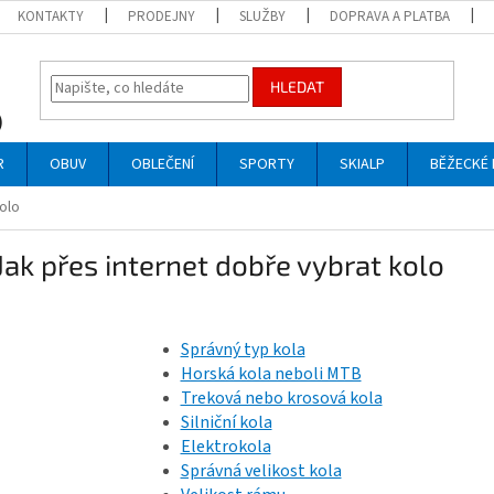
KONTAKTY
PRODEJNY
SLUŽBY
DOPRAVA A PLATBA
HLEDAT
R
OBUV
OBLEČENÍ
SPORTY
SKIALP
BĚŽECKÉ 
olo
Jak přes internet dobře vybrat kolo
Správný typ kola
Horská kola neboli MTB
Treková nebo krosová kola
Silniční kola
Elektrokola
Správná velikost kola