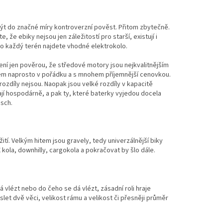
být do značné míry kontroverzní pověst. Přitom zbytečně.
že ebiky nejsou jen záležitostí pro starší, existují i
 pro každý terén najdete vhodné elektrokolo.
Není jen pověrou, že středové motory jsou nejkvalitnějším
rem naprosto v pořádku a s mnohem příjemnější cenovkou.
ozdíly nejsou. Naopak jsou velké rozdíly v kapacitě
ají hospodárně, a pak ty, které baterky vyjedou docela
sch.
tí. Velkým hitem jsou gravely, tedy univerzálnější biky
X kola, downhilly, cargokola a pokračovat by šlo dále.
dá vlézt nebo do čeho se dá vlézt, zásadní roli hraje
let dvě věci, velikost rámu a velikost či přesněji průměr