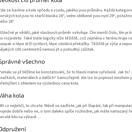
Zde se bavíme a kole vpředu a vzadu, jakého jsou průměru. Každá kategorie n
horských kol jsou to starší klasika 26“, velmi oblíbené jsou nyní 29“, potažmo
nebo 28“.
Užitečné je vědět, jaké vlastnosti průměr ovlivňuje. Čím menší číslo, tím je 
ho rozjedete. Také máte logicky níže těžiště, což zejména v terénu hraje roli. 
naopak si lépe drží rychlost, lépe zdolává překážky. Těžiště je výše a ne
nějakých 165 centimetrů nemusí jít o pohodlný zážitek.
Správné všechno
Pomalu se již blížíme ke konstatování, že to hlavní máme vyřešené. Jak to?
značkách, materiálech a dalších? Samozřejmě. Ale lze to pojmout mnohem 
přemýšlet s ohledem na výslednou cenu kola.
Váha kola
Mít co nejlehčí, to chcete. Méně se nadřete, jak při šlapání, tak při manipul
pojede dobře nebo ne, o tom daleko spíše rozhodne, jak máte namazaný řetěz 
necelé kilo na výbavě…
Odpružení