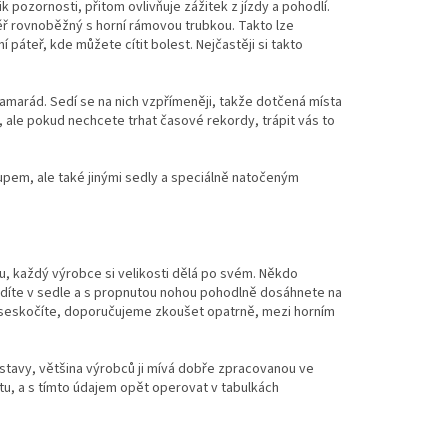
 pozornosti, přitom ovlivňuje zážitek z jízdy a pohodlí.
ěř rovnoběžný s horní rámovou trubkou. Takto lze
í páteř, kde můžete cítit bolest. Nejčastěji si takto
amarád. Sedí se na nich vzpřímeněji, takže dotčená místa
 ale pokud nechcete trhat časové rekordy, trápit vás to
upem, ale také jinými sedly a speciálně natočeným
du, každý výrobce si velikosti dělá po svém. Někdo
dy sedíte v sedle a s propnutou nohou pohodlně dosáhnete na
 seskočíte, doporučujeme zkoušet opatrně, mezi horním
stavy, většina výrobců ji mívá dobře zpracovanou ve
atu, a s tímto údajem opět operovat v tabulkách