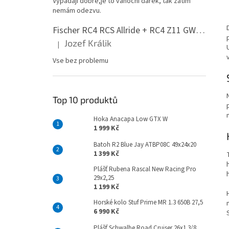
Vypadají dobře,je to vánoční dárek, tak zatím
n
nemám odezvu.
e
l
Fischer RC4 RCS Allride + RC4 Z11 GW PR
Jozef Králik
|
Hodnocení produktu je 5 z 5 hvězdiček.
Vse bez problemu
Top 10 produktů
Hoka Anacapa Low GTX W
1 999 Kč
Batoh R2 Blue Jay ATBP08C 49x24x20
1 399 Kč
Plášť Rubena Rascal New Racing Pro
29x2,25
1 199 Kč
Horské kolo Stuf Prime MR 1.3 650B 27,5
6 990 Kč
Plášť Schwalbe Road Cruiser 26x1 3/8