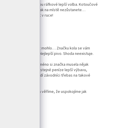
kyně jste, tím spíše budou ráfkové lepší volba. Kotoučové
avit téměř na místě. Vy však na místě nezůstanete…
t, dejte tomu čas a cit v ruce!
 speciálních kol.
a ostrou debatu určitě být mohlo… Značku kola se vám
ta. Nejchutnější jídlo. Nejlepší pivo. Shoda neexistuje.
no se platí. Nicméně, to jméno si značka musela nějak
enší značky nabízí za stejné peníze lepší výbavu,
odívejte se, na čem jezdí závodníci třebas na takové
jí. Což my hrdě činíme a věříme, že uspokojíme jak
LŠÍ ČLÁNEK