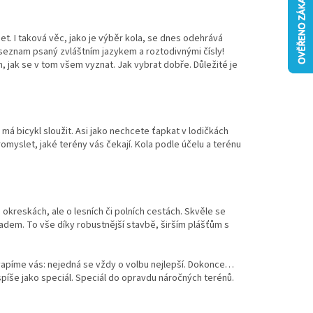
t. I taková věc, jako je výběr kola, se dnes odehrává
 seznam psaný zvláštním jazykem a roztodivnými čísly!
jak se v tom všem vyznat. Jak vybrat dobře. Důležité je
má bicykl sloužit. Asi jako nechcete ťapkat v lodičkách
romyslet, jaké terény vás čekají. Kola podle účelu a terénu
okreskách, ale o lesních či polních cestách. Skvěle se
adem. To vše díky robustnější stavbě, širším plášťům s
vapíme vás: nejedná se vždy o volbu nejlepší. Dokonce…
píše jako speciál. Speciál do opravdu náročných terénů.