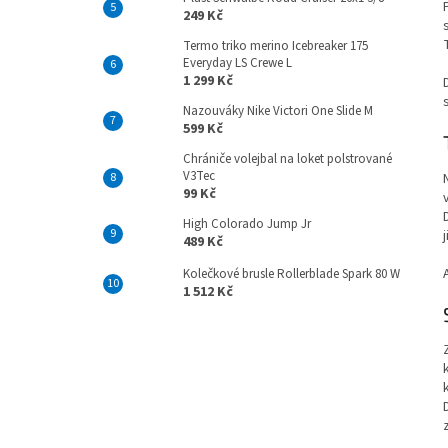
249 Kč
Termo triko merino Icebreaker 175
Everyday LS Crewe L
1 299 Kč
Nazouváky Nike Victori One Slide M
599 Kč
Chrániče volejbal na loket polstrované
V3Tec
99 Kč
High Colorado Jump Jr
489 Kč
Kolečkové brusle Rollerblade Spark 80 W
1 512 Kč