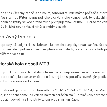
Velikost rámu
Doba nás všechny zatlačila do kouta, toho kouta, kde máme počítač a interne
přes internet. Přitom popis jednoho bicyklu a jeho komponent, to je dlouhý
Učebnice fyziky se vedle toho může jevit příjemnou četbou… Poradíme vám, 
vědět, jaká jsou ta hlavní kritéria! Pojďme na ně.
Správný typ kola
Naprostý základ je určit si, kde se s kolem chcete pohybovat. Jakému účelu 
po rozmoklém poli nebo tančit na plese v sandálech, tak je třeba si u kola p
můžeme rozdělit:
Horská kola neboli MTB
To jsou kola do všech rozbitých terénů, a teď nepíšeme o našich příšerných 
hodí do míst, kde se terén často mění, nejlépe si poradí s rozměklým podkl
hrubším vzorem a odpružení.
Horská kola jsou jasnou volbou většiny Čechů a Češek a Čecháčat, ale přek
no, moc nechápeme, co všichni na těch horácích mají. Horské kolo bereme s
Speciál, pokud na silnici strávíte opravdu minimum času.