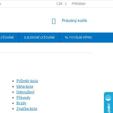
VRÁCENÍ, VÝMĚNA A REKLAMACE ZBOŽÍ
CZK
OBCHODNÍ PODMÍNKY
Přihlášení
PODM
NÁKUPNÍ
Prázdný košík
KOŠÍK
LYŽOVÁNÍ
SJEZDOVÉ LYŽOVÁNÍ
% TOTÁLNÍ VÝPRODEJ
DÁ
Průměr kola
Váha kola
Odpružení
Převody
Brzdy
Značka kola