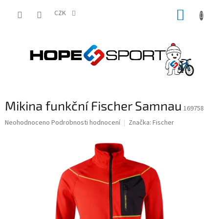
Přejít
NÁKUP
na
CZK
obsah
KOŠÍK
Mikina funkční Fischer Samnau
169758
Průměrné
Neohodnoceno
Podrobnosti hodnocení
Značka:
Fischer
hodnocení
produktu
je
0,0
z
5
hvězdiček.