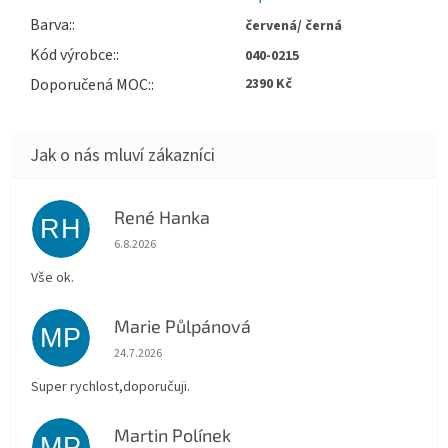
Barva
:
červená/ černá
Kód výrobce
:
040-0215
Doporučená MOC
:
2390 Kč
René Hanka
RH
Hodnocení obchodu je 5 z 5 hvězdiček.
6.8.2026
Vše ok.
Marie Půlpánová
MP
Hodnocení obchodu je 5 z 5 hvězdiček.
24.7.2026
Super rychlost,doporučuji.
Martin Polínek
MP