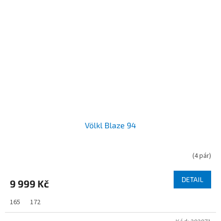
Völkl Blaze 94
(
4 pár
)
DETAIL
9 999 Kč
165
172