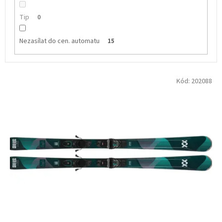
Tip
0
Nezasílat do cen. automatu
15
V
Kód:
202088
ý
p
i
s
p
r
o
d
u
k
t
ů