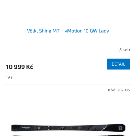
Völkl Shine MT + vMotion 10 GW Lady
(
3 set
)
DETAIL
10 999 Kč
161
Kód:
202085