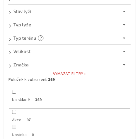
Stav lyží
Typ lyže
Typ terénu
?
Velikost
Značka
VYMAZAT FILTRY
Položek k zobrazení:
369
Na skladě
369
Akce
97
Novinka
0