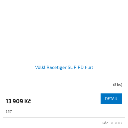
Völkl Racetiger SL R RD Flat
(
5 ks
)
DETAIL
13 909 Kč
157
Kód:
202082