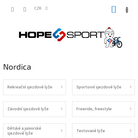
Přejít
NÁKUP
na
CZK
obsah
KOŠÍK
Nordica
Rekreační sjezdové lyže
Sportovní sjezdové lyže
Závodní sjezdové lyže
Freeride, freestyle
Dětské a juniorské
Testované lyže
sjezdové lyže