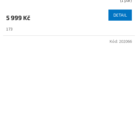
(
1 pár
)
DETAIL
5 999 Kč
173
Kód:
202066