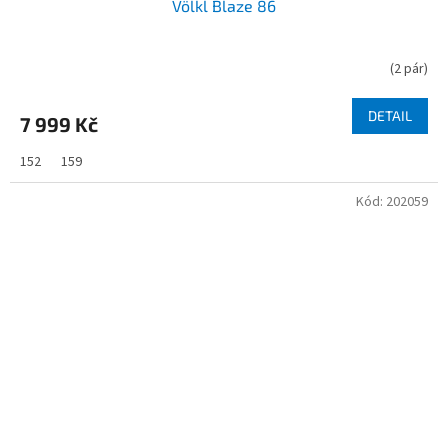
Völkl Blaze 86
(
2 pár
)
DETAIL
7 999 Kč
152
159
Kód:
202059