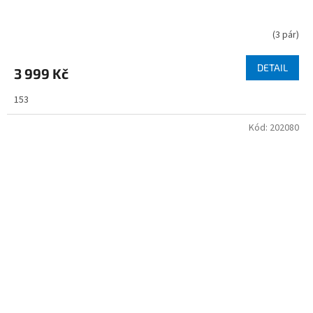
(
3 pár
)
DETAIL
3 999 Kč
153
Kód:
202080