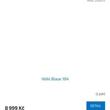
Kód:
202071
Völkl Blaze 104
(
1 pár
)
DETAIL
8 999 Kč