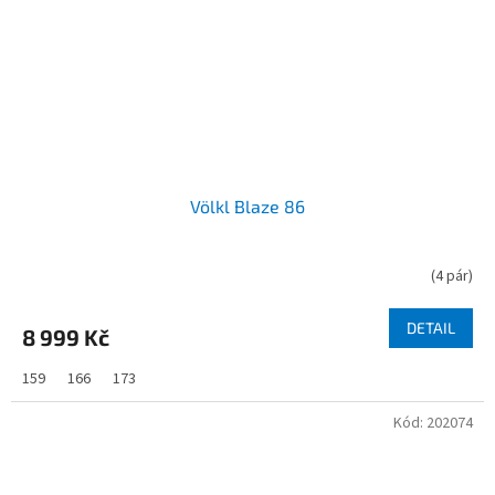
Völkl Blaze 86
(
4 pár
)
DETAIL
8 999 Kč
159
166
173
Kód:
202074