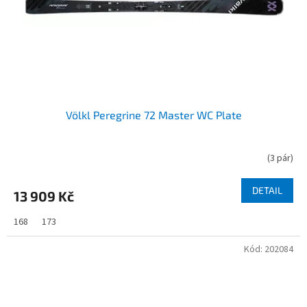
Völkl Peregrine 72 Master WC Plate
(
3 pár
)
DETAIL
13 909 Kč
168
173
Kód:
202084