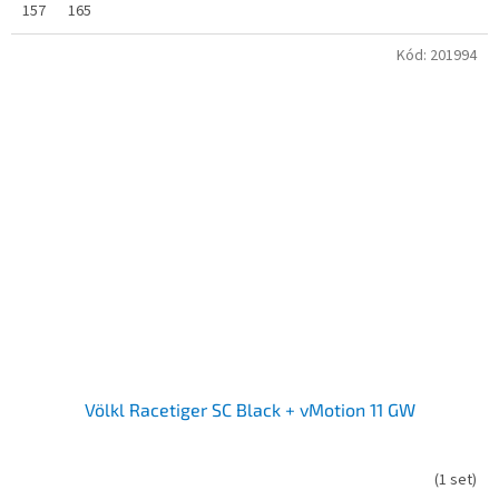
157
165
Kód:
201994
Völkl Racetiger SC Black + vMotion 11 GW
(
1 set
)