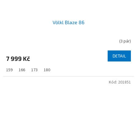
Völkl Blaze 86
(
3 pár
)
DETAIL
7 999 Kč
159
166
173
180
Kód:
201851