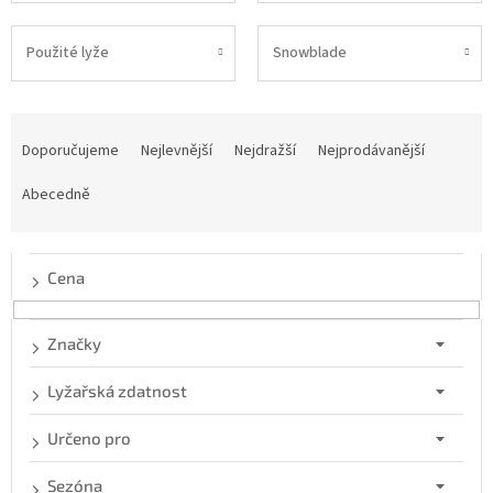
Použité lyže
Snowblade
Ř
a
Doporučujeme
Nejlevnější
Nejdražší
Nejprodávanější
z
e
Abecedně
n
í
p
Cena
r
o
d
Značky
u
k
Lyžařská zdatnost
t
ů
Určeno pro
Sezóna