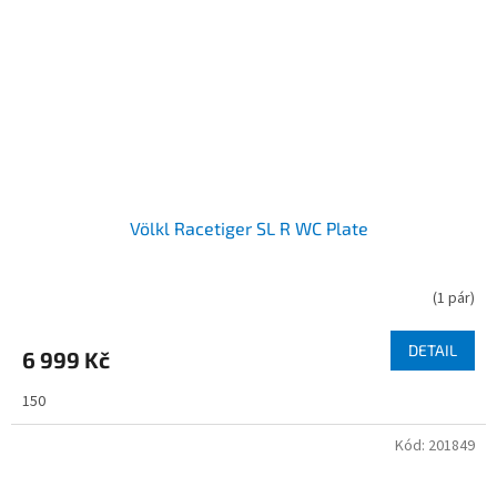
Völkl Racetiger SL R WC Plate
(
1 pár
)
DETAIL
6 999 Kč
150
Kód:
201849