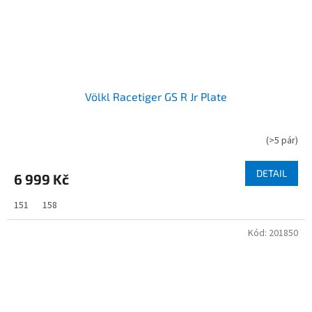
Völkl Racetiger GS R Jr Plate
(
>5 pár
)
DETAIL
6 999 Kč
151
158
Kód:
201850