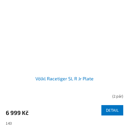
Völkl Racetiger SL R Jr Plate
(
2 pár
)
DETAIL
6 999 Kč
143