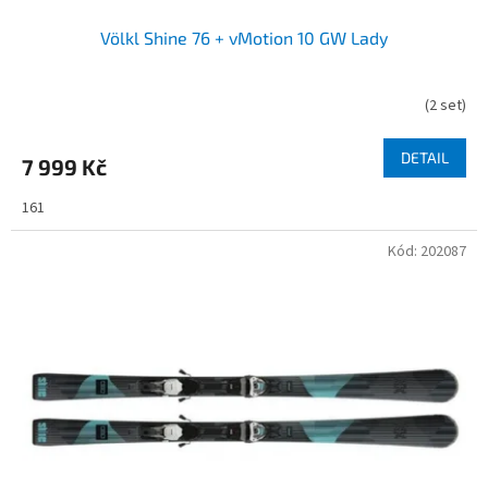
Völkl Shine 76 + vMotion 10 GW Lady
(
2 set
)
DETAIL
7 999 Kč
161
Kód:
202087