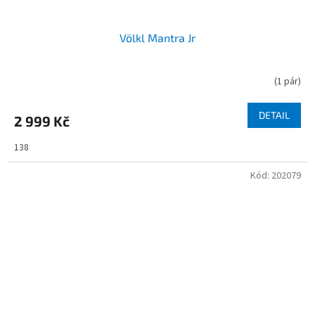
Völkl Mantra Jr
(
1 pár
)
DETAIL
2 999 Kč
138
Kód:
202079