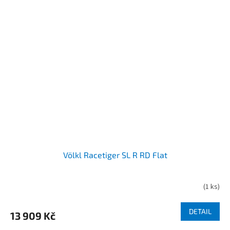
Völkl Racetiger SL R RD Flat
(
1 ks
)
DETAIL
13 909 Kč