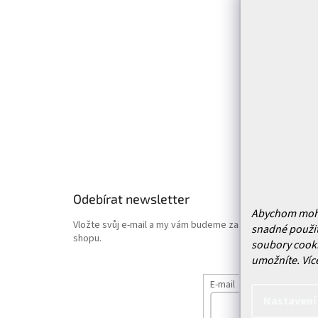
a
t
Kontakt
í
Prodejn
Služby
Doprava 
Vrácení
Obchodn
Podmínk
Hodnoce
Odebírat newsletter
Abychom mohli 
Vložte svůj e-mail a my vám budeme zasílat informace o
snadné použit
shopu.
soubory cooki
umožníte.
Víc
E-mail
Nastavení