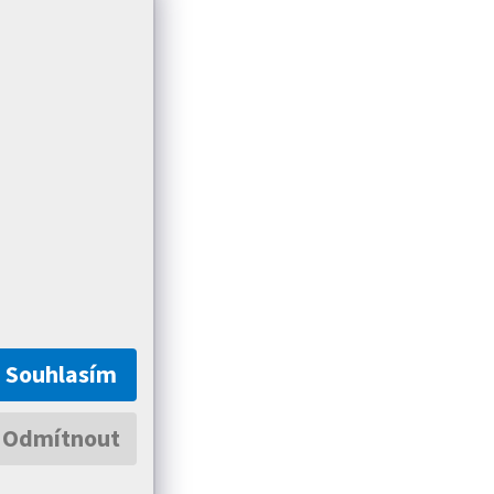
Souhlasím
Odmítnout