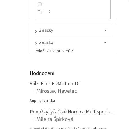
n
e
Tip
0
l
í
i
Značky
Značka
Položek k zobrazení:
3
Hodnocení
Völkl Flair + vMotion 10
Miroslav Havelec
|
Hodnocení produktu je 5 z 5 hvězdiček.
Super, kvalitka
Ponožky lyžařské Nordica Multisports Winter dvojbalení
Milena Špirková
|
Hodnocení produktu je 5 z 5 hvězdiček.