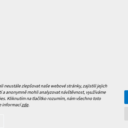
y
Jak vybrat lyžařské boty?
y
Jak vybrat lyže?
a platba
Často kladené dotazy
, výměna a reklamace zboží
í podmínky
y ochrany osobních údajů
ní obchodu
Facebook
neustále zlepšovat naše webové stránky, zajistili jejich
 nových produktech na našem e-
í a anonymně mohli analyzovat návštěvnost, využíváme
es. Kliknutím na tlačítko rozumím, nám všechno toto
e informací
zde
.