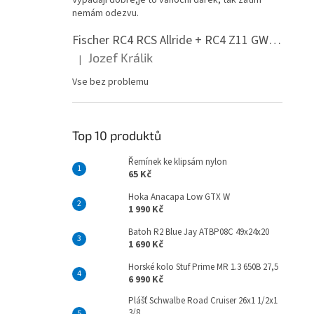
Vypadají dobře,je to vánoční dárek, tak zatím
nemám odezvu.
Fischer RC4 RCS Allride + RC4 Z11 GW PR
Jozef Králik
|
Hodnocení produktu je 5 z 5 hvězdiček.
Vse bez problemu
Top 10 produktů
Řemínek ke klipsám nylon
65 Kč
Hoka Anacapa Low GTX W
1 990 Kč
Batoh R2 Blue Jay ATBP08C 49x24x20
1 690 Kč
Horské kolo Stuf Prime MR 1.3 650B 27,5
6 990 Kč
Plášť Schwalbe Road Cruiser 26x1 1/2x1
3/8