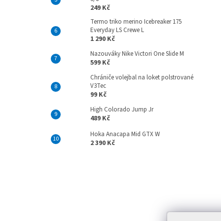
249 Kč
Termo triko merino Icebreaker 175
Everyday LS Crewe L
1 290 Kč
Nazouváky Nike Victori One Slide M
599 Kč
Chrániče volejbal na loket polstrované
V3Tec
99 Kč
High Colorado Jump Jr
489 Kč
Hoka Anacapa Mid GTX W
2 390 Kč
Z
á
p
Infor