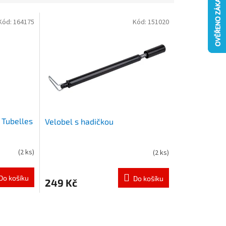
Kód:
164175
Kód:
151020
s Tubelles
Velobel s hadičkou
(
2 ks
)
(
2 ks
)
Do košíku
Do košíku
249 Kč