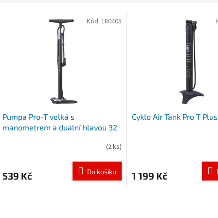
e
V
n
Kód:
180405
ý
p
p
r
s
o
p
d
r
u
o
k
d
t
u
ů
Pumpa Pro-T velká s
Cyklo Air Tank Pro T Plu
k
manometrem a dualní hlavou 32
t
ů
(
2 ks
)
Do košíku
539 Kč
1 199 Kč
O
v
l