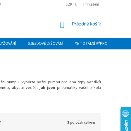
VRÁCENÍ, VÝMĚNA A REKLAMACE ZBOŽÍ
CZK
OBCHODNÍ PODMÍNKY
Přihlášení
PODM
NÁKUPNÍ
Prázdný košík
KOŠÍK
LYŽOVÁNÍ
SJEZDOVÉ LYŽOVÁNÍ
% TOTÁLNÍ VÝPRODEJ
DÁ
ožní pumpu. Vyberte nožní pumpu pro oba typy ventilků
ometr, abyste věděli,
jak jsou
pneumatiky vašeho kola
ě
3
položek celkem