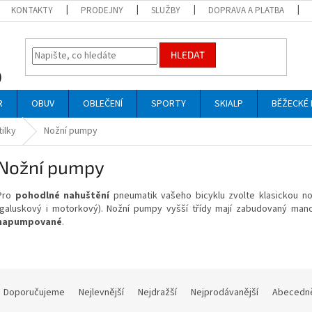
KONTAKTY
PRODEJNY
SLUŽBY
DOPRAVA A PLATBA
HLEDAT
R
OBUV
OBLEČENÍ
SPORTY
SKIALP
BĚŽECKÉ 
ilky
Nožní pumpy
Nožní pumpy
Pro
pohodlné nahuštění
pneumatik vašeho bicyklu zvolte klasickou n
(galuskový i motorkový). Nožní pumpy vyšší třídy mají zabudovaný man
napumpované
.
Ř
a
Doporučujeme
Nejlevnější
Nejdražší
Nejprodávanější
Abecedn
z