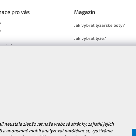
mace pro vás
Magazín
y
Jak vybrat lyžařské boty?
y
Jak vybrat lyže?
a platba
Často kladené dotazy
, výměna a reklamace zboží
í podmínky
y ochrany osobních údajů
ní obchodu
Facebook
 nových produktech na našem e-
neustále zlepšovat naše webové stránky, zajistili jejich
í a anonymně mohli analyzovat návštěvnost, využíváme