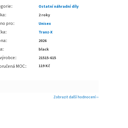
gorie
:
Ostatní náhradní díly
uka
:
2 roky
no pro
:
Unisex
čka
:
Tranz-X
óna
:
2026
va
:
black
výrobce
:
21515-615
oručená MOC
:
119 Kč
Zobrazit další hodnocení