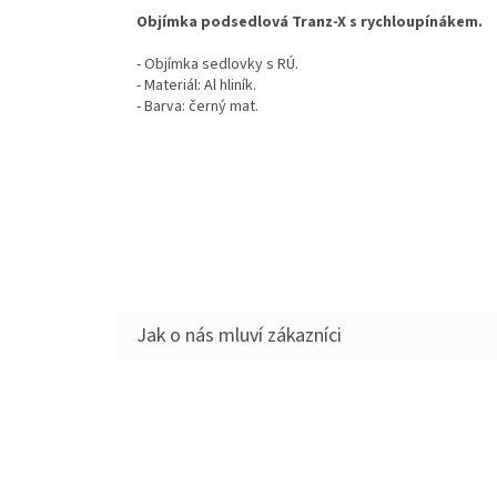
Objímka podsedlová Tranz-X s rychloupínákem.
- Objímka sedlovky s RÚ.
- Materiál: Al hliník.
- Barva: černý mat.
Z