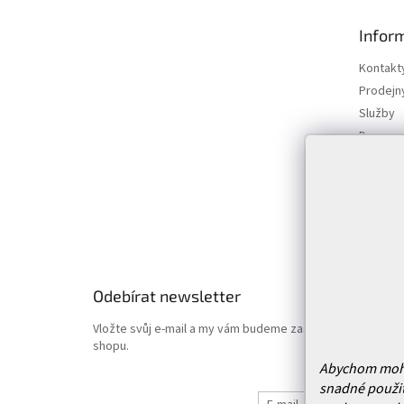
á
p
Infor
a
t
Kontakt
í
Prodejn
Služby
Doprava 
Vrácení
Obchodn
Podmínk
Hodnoce
Odebírat newsletter
Vložte svůj e-mail a my vám budeme zasílat informace o
shopu.
Abychom mohli 
snadné použit