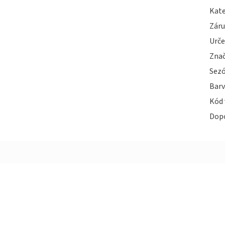
Kate
Zár
Urče
Zna
Sez
Bar
Kód 
Dop