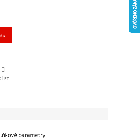
íku
DÍLET
lňkové parametry