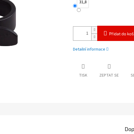
31,8
Přidat do koš
Detailní informace
TISK
ZEPTAT SE
S
Dop