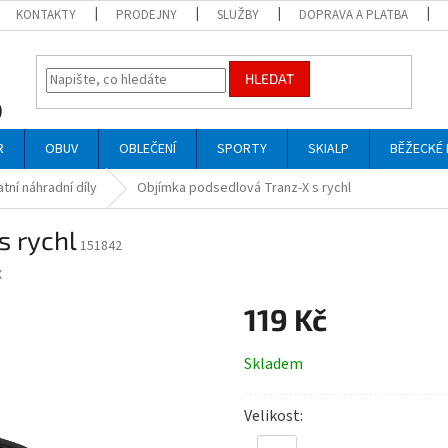
KONTAKTY
PRODEJNY
SLUŽBY
DOPRAVA A PLATBA
HLEDAT
R
OBUV
OBLEČENÍ
SPORTY
SKIALP
BĚŽECKÉ 
tní náhradní díly
Objímka podsedlová Tranz-X s rychl
s rychl
151842
X
119 Kč
Měrná
Skladem
cena:
Velikost