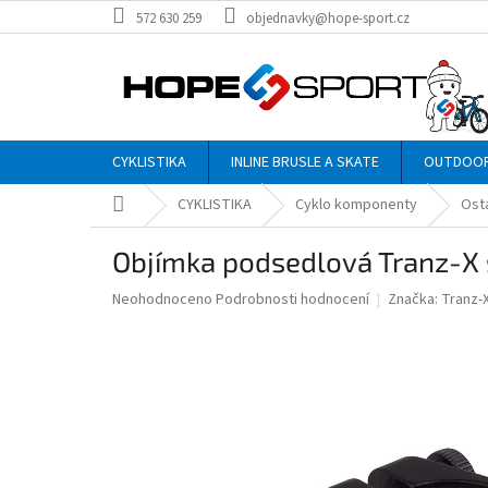
Přejít
572 630 259
objednavky@hope-sport.cz
na
obsah
CYKLISTIKA
INLINE BRUSLE A SKATE
OUTDOO
Domů
CYKLISTIKA
Cyklo komponenty
Osta
Objímka podsedlová Tranz-X 
Průměrné
Neohodnoceno
Podrobnosti hodnocení
Značka:
Tranz-
hodnocení
produktu
je
0,0
z
5
hvězdiček.