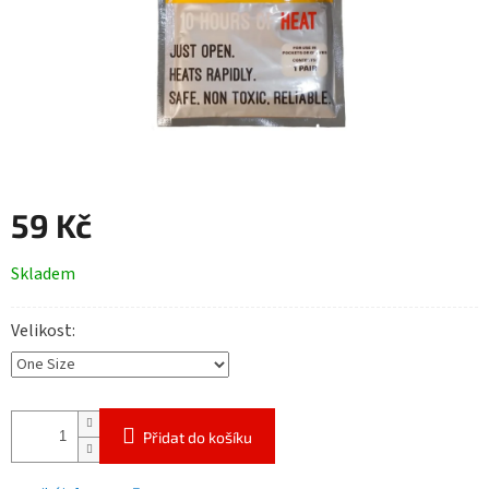
59 Kč
Měrná
Skladem
cena:
Velikost
Přidat do košíku