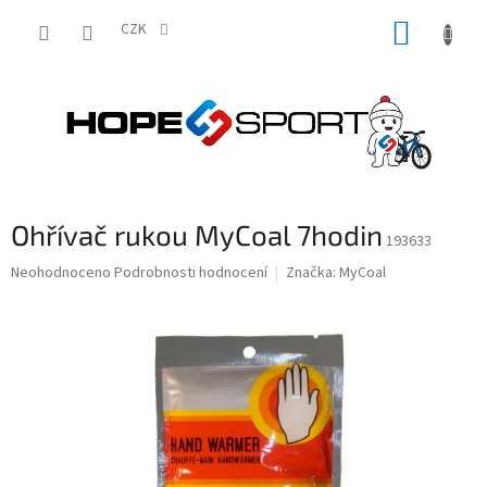
Přejít
NÁKUP
na
CZK
obsah
KOŠÍK
Ohřívač rukou MyCoal 7hodin
193633
Průměrné
Neohodnoceno
Podrobnosti hodnocení
Značka:
MyCoal
hodnocení
produktu
je
0,0
z
5
hvězdiček.