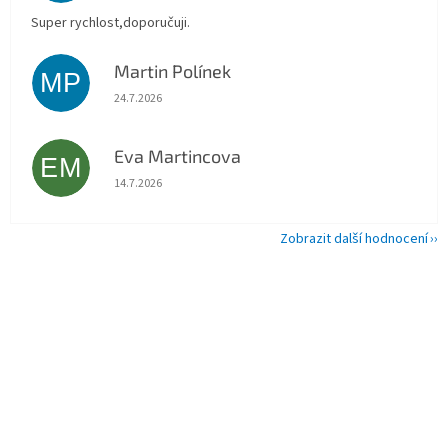
Super rychlost,doporučuji.
Martin Polínek
MP
Hodnocení obchodu je 5 z 5 hvězdiček.
24.7.2026
Eva Martincova
EM
Hodnocení obchodu je 5 z 5 hvězdiček.
14.7.2026
Zobrazit další hodnocení
Z
á
p
a
t
í