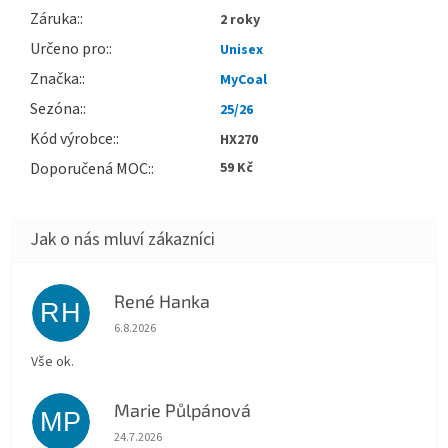
Záruka
:
2 roky
Určeno pro
:
Unisex
Značka
:
MyCoal
Sezóna
:
25/26
Kód výrobce
:
HX270
Doporučená MOC
:
59 Kč
René Hanka
RH
Hodnocení obchodu je 5 z 5 hvězdiček.
6.8.2026
Vše ok.
Marie Půlpánová
MP
Hodnocení obchodu je 5 z 5 hvězdiček.
24.7.2026