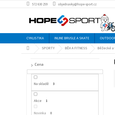
Přejít
572 630 259
objednavky@hope-sport.cz
na
obsah
CYKLISTIKA
INLINE BRUSLE A SKATE
OUTDOO
Domů
SPORTY
BĚH A FITNESS
Běžecké a 
P
o
Cena
s
t
r
a
Na skladě
3
n
n
í
Akce
í
1
p
i
a
Novinka
0