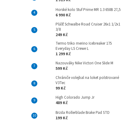
1 319 Kč
Horské kolo Stuf Prime MR 1.3 650B 27,5
6 990 Kč
Plášť Schwalbe Road Cruiser 26x1 1/2x1
3/8
249 Kč
Termo triko merino Icebreaker 175
Everyday LS Crewe L
1 299 Kč
Nazouváky Nike Victori One Slide M
599 Kč
Chrániče volejbal na loket polstrované
V3Tec
99 Kč
High Colorado Jump Jr
489 Kč
Brzda Rollerblade Brake Pad STD
199 Kč