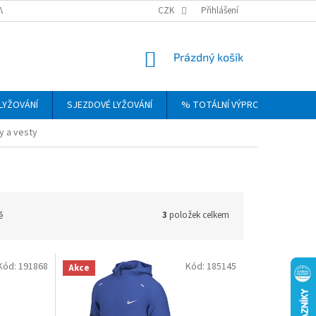
VRÁCENÍ, VÝMĚNA A REKLAMACE ZBOŽÍ
CZK
OBCHODNÍ PODMÍNKY
Přihlášení
PODM
NÁKUPNÍ
Prázdný košík
KOŠÍK
LYŽOVÁNÍ
SJEZDOVÉ LYŽOVÁNÍ
% TOTÁLNÍ VÝPRODEJ
DÁ
 a vesty
ě
3
položek celkem
Kód:
191868
Kód:
185145
Akce