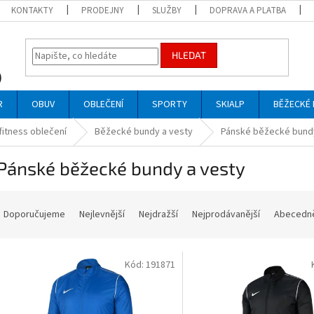
KONTAKTY
PRODEJNY
SLUŽBY
DOPRAVA A PLATBA
HLEDAT
R
OBUV
OBLEČENÍ
SPORTY
SKIALP
BĚŽECKÉ 
fitness oblečení
Běžecké bundy a vesty
Pánské běžecké bundy
Pánské běžecké bundy a vesty
Ř
a
Doporučujeme
Nejlevnější
Nejdražší
Nejprodávanější
Abecedn
z
e
V
n
Kód:
191871
ý
p
p
r