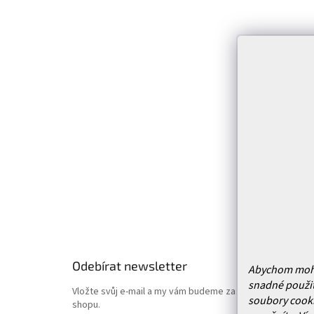
Z
á
p
Infor
a
t
Kontakt
í
Prodejn
Služby
Doprava 
Vrácení
Obchodn
Podmínk
Hodnoce
Odebírat newsletter
Abychom mohli 
snadné použit
Vložte svůj e-mail a my vám budeme zasílat informace o
soubory cooki
shopu.