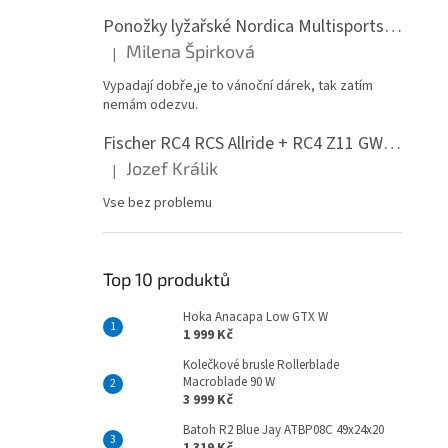
Ponožky lyžařské Nordica Multisports Winter dvojbalení
Milena Špirková
|
Hodnocení produktu je 5 z 5 hvězdiček.
Vypadají dobře,je to vánoční dárek, tak zatím
nemám odezvu.
Fischer RC4 RCS Allride + RC4 Z11 GW PR
Jozef Králik
|
Hodnocení produktu je 5 z 5 hvězdiček.
Vse bez problemu
Top 10 produktů
Hoka Anacapa Low GTX W
1 999 Kč
Kolečkové brusle Rollerblade
Macroblade 90 W
3 999 Kč
Batoh R2 Blue Jay ATBP08C 49x24x20