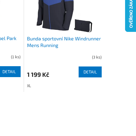
pel Park
Bunda sportovní Nike Windrunner
Mens Running
(
1 ks
)
(
3 ks
)
DETAIL
DETAIL
1 199 Kč
XL