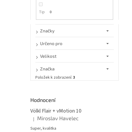
n
e
Tip
0
l
Značky
Určeno pro
Velikost
Značka
Položek k zobrazení:
3
Hodnocení
Völkl Flair + vMotion 10
Miroslav Havelec
|
Hodnocení produktu je 5 z 5 hvězdiček.
Super, kvalitka