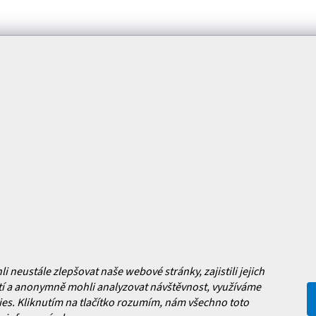
mace pro vás
Magazín
y
Jak vybrat lyžařské boty?
y
Jak vybrat lyže?
a platba
Často kladené dotazy
, výměna a reklamace zboží
í podmínky
y ochrany osobních údajů
ní obchodu
Facebook
neustále zlepšovat naše webové stránky, zajistili jejich
í a anonymně mohli analyzovat návštěvnost, využíváme
 nových produktech na našem e-
es. Kliknutím na tlačítko rozumím, nám všechno toto