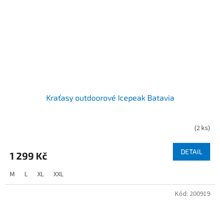
Kraťasy outdoorové Icepeak Batavia
(
2 ks
)
DETAIL
1 299 Kč
M
L
XL
XXL
Kód:
200919