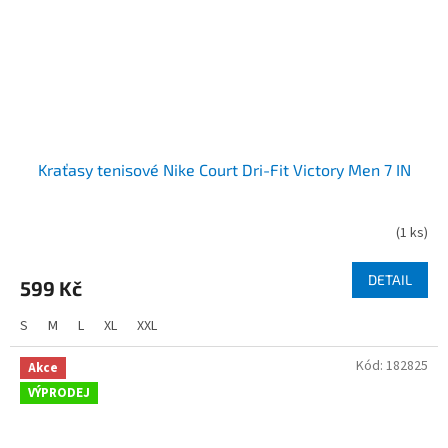
Kraťasy tenisové Nike Court Dri-Fit Victory Men 7 IN
(
1 ks
)
DETAIL
599 Kč
S
M
L
XL
XXL
Kód:
182825
Akce
VÝPRODEJ