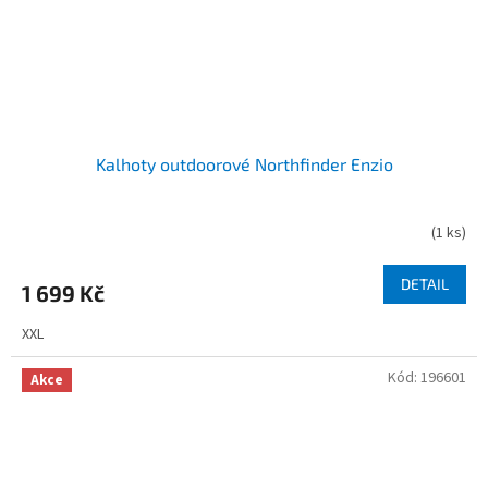
Kalhoty outdoorové Northfinder Enzio
(
1 ks
)
DETAIL
1 699 Kč
XXL
Kód:
196601
Akce