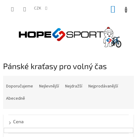
Přejít
NÁKUP
na
CZK
obsah
KOŠÍK
Pánské kraťasy pro volný čas
Ř
a
Doporučujeme
Nejlevnější
Nejdražší
Nejprodávanější
z
e
Abecedně
n
í
p
Cena
r
o