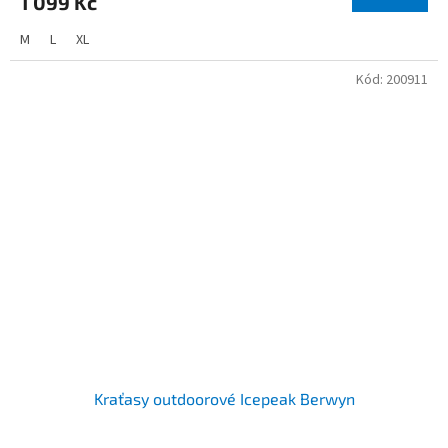
1 099 Kč
M
L
XL
Kód:
200911
Kraťasy outdoorové Icepeak Berwyn