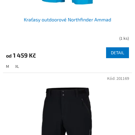
Kraťasy outdoorové Northfinder Ammad
(
1 ks
)
DETAIL
1 459 Kč
od
M
XL
Kód:
201169