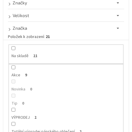
d
Značky
u
k
Velikost
t
ů
Značka
Položek k zobrazení:
21
Na skladě
21
Akce
9
Novinka
0
Tip
0
VÝPRODEJ
2
Totální výprodej pánského oblečení
2