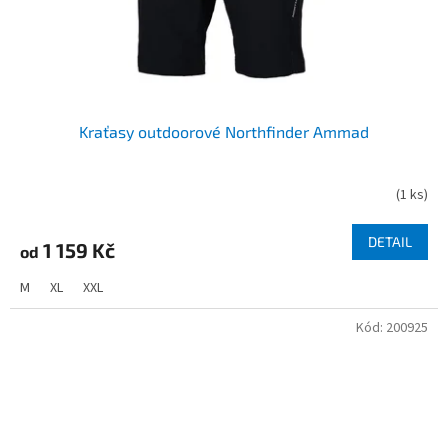
Kraťasy outdoorové Northfinder Ammad
(
1 ks
)
DETAIL
1 159 Kč
od
M
XL
XXL
Kód:
200925