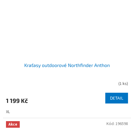
Kraťasy outdoorové Northfinder Anthon
(
1 ks
)
DETAIL
1 199 Kč
XL
Kód:
196598
Akce