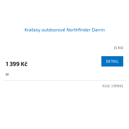
Kraťasy outdoorové Northfinder Darrin
(
1 ks
)
DETAIL
1 399 Kč
M
Kód:
190942