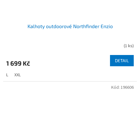
Kalhoty outdoorové Northfinder Enzio
(
1 ks
)
DETAIL
1 699 Kč
L
XXL
Kód:
196606