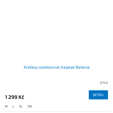
Kraťasy outdoorové Icepeak Batavia
(
2 ks
)
DETAIL
1 299 Kč
M
L
XL
XXL