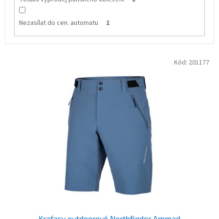
Nezasílat do cen. automatu
2
V
Kód:
201177
ý
p
i
s
p
r
o
d
u
k
t
ů
Kraťasy outdoorové Northfinder Ammad