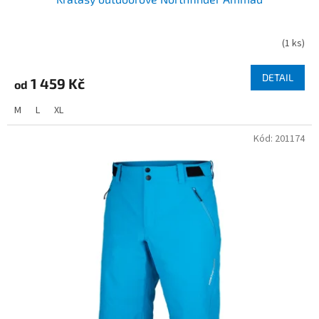
(
1 ks
)
DETAIL
1 459 Kč
od
M
L
XL
Kód:
201174