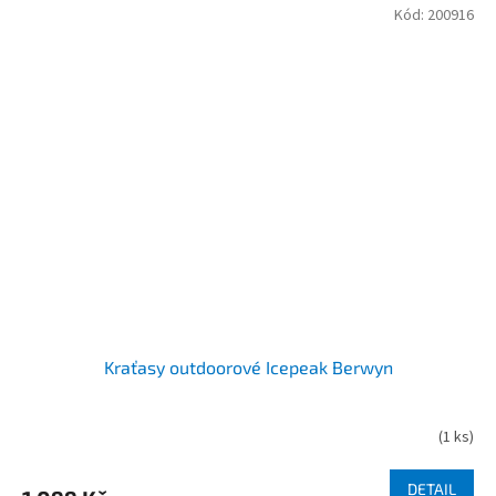
Kód:
200916
Kraťasy outdoorové Icepeak Berwyn
(
1 ks
)
DETAIL