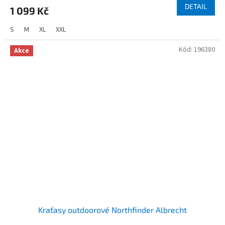
DETAIL
1 099 Kč
S
M
XL
XXL
Kód:
196380
Akce
Kraťasy outdoorové Northfinder Albrecht