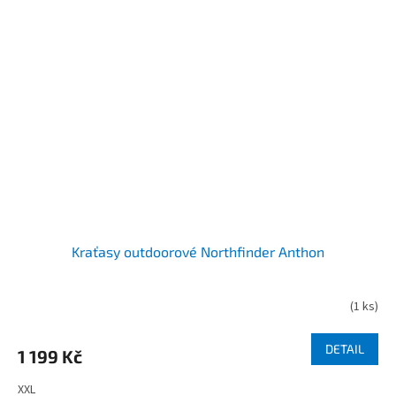
Kraťasy outdoorové Northfinder Anthon
(
1 ks
)
DETAIL
1 199 Kč
XXL