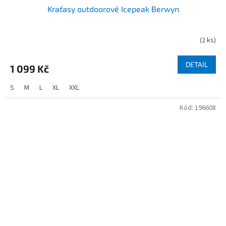
Kraťasy outdoorové Icepeak Berwyn
(
2 ks
)
DETAIL
1 099 Kč
S
M
L
XL
XXL
Kód:
196608