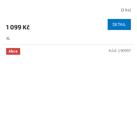
(
1 ks
)
DETAIL
1 099 Kč
XL
Kód:
190997
Akce