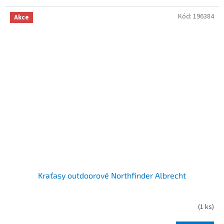
Kód:
196384
Akce
Kraťasy outdoorové Northfinder Albrecht
(
1 ks
)