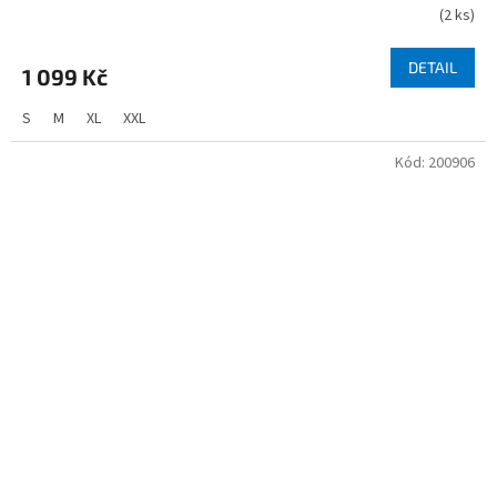
(
2 ks
)
DETAIL
1 099 Kč
S
M
XL
XXL
Kód:
200906