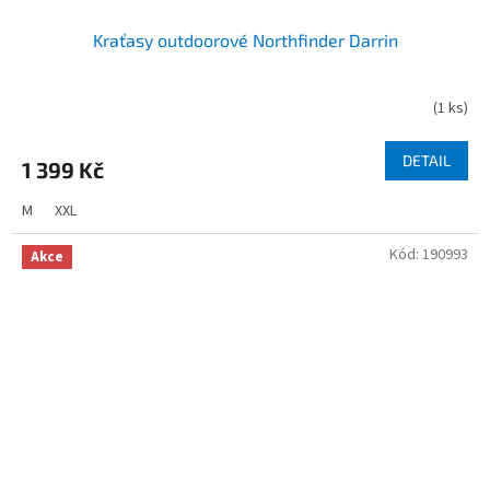
Kraťasy outdoorové Northfinder Darrin
(
1 ks
)
DETAIL
1 399 Kč
M
XXL
Kód:
190993
Akce