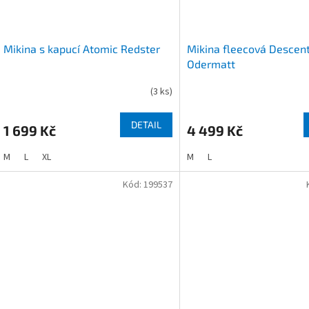
Mikina s kapucí Atomic Redster
Mikina fleecová Descen
Odermatt
(
3 ks
)
DETAIL
1 699 Kč
4 499 Kč
M
L
XL
M
L
Kód:
199537