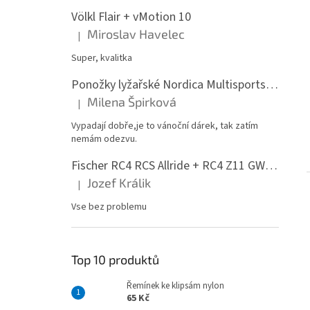
Völkl Flair + vMotion 10
Miroslav Havelec
|
Hodnocení produktu je 5 z 5 hvězdiček.
Super, kvalitka
Ponožky lyžařské Nordica Multisports Winter dvojbalení
Milena Špirková
|
Hodnocení produktu je 5 z 5 hvězdiček.
Vypadají dobře,je to vánoční dárek, tak zatím
nemám odezvu.
Fischer RC4 RCS Allride + RC4 Z11 GW PR
Jozef Králik
|
Hodnocení produktu je 5 z 5 hvězdiček.
Vse bez problemu
Top 10 produktů
Řemínek ke klipsám nylon
65 Kč