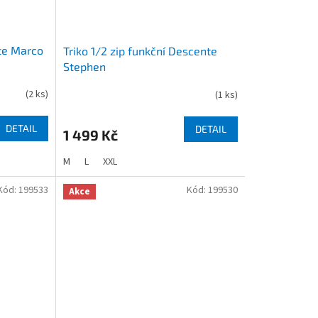
te Marco
Triko 1/2 zip funkční Descente
Stephen
(
2 ks
)
(
1 ks
)
DETAIL
DETAIL
1 499 Kč
M
L
XXL
Kód:
199533
Kód:
199530
Akce