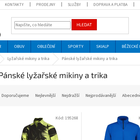
KONTAKTY
PRODEJNY
SLUŽBY
DOPRAVA A PLATBA
HLEDAT
R
OBUV
OBLEČENÍ
SPORTY
SKIALP
BĚŽECKÉ 
Lyžařské mikiny a trika
Pánské lyžařské mikiny a trika
Pánské lyžařské mikiny a trika
Ř
a
Doporučujeme
Nejlevnější
Nejdražší
Nejprodávanější
Abecedn
z
e
V
n
Kód:
195268
ý
p
p
r