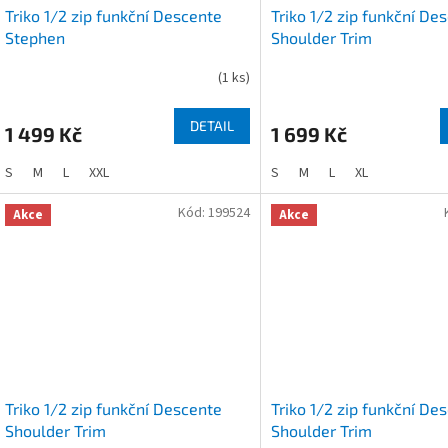
Triko 1/2 zip funkční Descente
Triko 1/2 zip funkční De
Stephen
Shoulder Trim
(
1 ks
)
DETAIL
1 499 Kč
1 699 Kč
S
M
L
XXL
S
M
L
XL
Kód:
199524
Akce
Akce
Triko 1/2 zip funkční Descente
Triko 1/2 zip funkční De
Shoulder Trim
Shoulder Trim