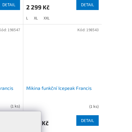
DETAIL
DETAIL
2 299 Kč
L
XL
XXL
Kód:
198547
Kód:
198543
Francis
Mikina funkční Icepeak Francis
(
1 ks
)
(
1 ks
)
DETAIL
DETAIL
1 299 Kč