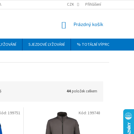
VRÁCENÍ, VÝMĚNA A REKLAMACE ZBOŽÍ
CZK
OBCHODNÍ PODMÍNKY
Přihlášení
PODM
NÁKUPNÍ
Prázdný košík
KOŠÍK
LYŽOVÁNÍ
SJEZDOVÉ LYŽOVÁNÍ
% TOTÁLNÍ VÝPRODEJ
DÁ
ě
44
položek celkem
Kód:
199751
Kód:
199748