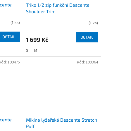
scente
Triko 1/2 zip funkční Descente
Shoulder Trim
(
1 ks
)
(
1 ks
)
DETAIL
DETAIL
1 699 Kč
S
M
Kód:
199475
Kód:
199364
scente
Mikina lyžařská Descente Stretch
Puff