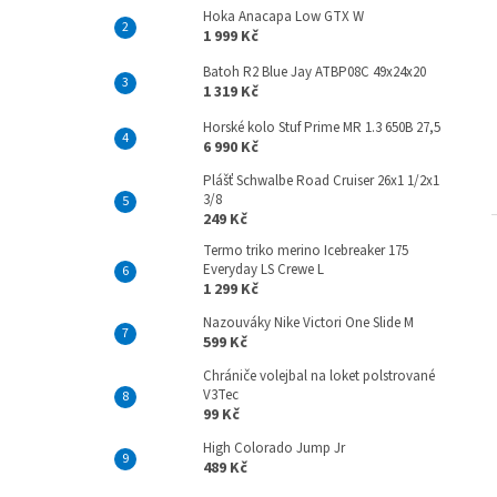
Hoka Anacapa Low GTX W
1 999 Kč
Batoh R2 Blue Jay ATBP08C 49x24x20
1 319 Kč
Horské kolo Stuf Prime MR 1.3 650B 27,5
6 990 Kč
Plášť Schwalbe Road Cruiser 26x1 1/2x1
3/8
249 Kč
Termo triko merino Icebreaker 175
Everyday LS Crewe L
1 299 Kč
Nazouváky Nike Victori One Slide M
599 Kč
Chrániče volejbal na loket polstrované
V3Tec
99 Kč
High Colorado Jump Jr
489 Kč