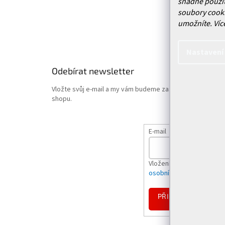
snadné použit
Obchodn
soubory cooki
Podmínk
umožníte.
Víc
Hodnoce
Nastavení
Odebírat newsletter
Vložte svůj e-mail a my vám budeme zasílat informace o
shopu.
E-mail
Vložením e-mailu souhlas
osobních údajů
PŘIHLÁSIT
SE