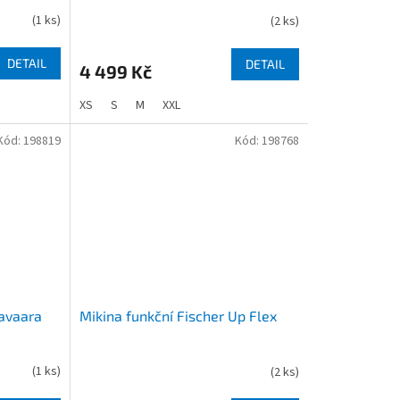
(
1 ks
)
(
2 ks
)
DETAIL
DETAIL
4 499 Kč
XS
S
M
XXL
Kód:
198819
Kód:
198768
ravaara
Mikina funkční Fischer Up Flex
(
1 ks
)
(
2 ks
)