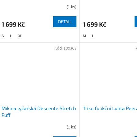
(
1 ks
)
DETAIL
1 699 Kč
1 699 Kč
S
L
XL
M
L
Kód:
199363
Mikina lyžařská Descente Stretch
Triko funkční Luhta Pee
Puff
(
1 ks
)