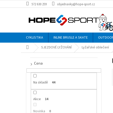
Přejít
572 630 259
objednavky@hope-sport.cz
na
obsah
CYKLISTIKA
INLINE BRUSLE A SKATE
OUTDOO
Domů
SJEZDOVÉ LYŽOVÁNÍ
Lyžařské oblečení
P
o
Cena
s
t
r
a
Na skladě
44
n
n
í
Akce
í
14
p
i
a
Novinka
0