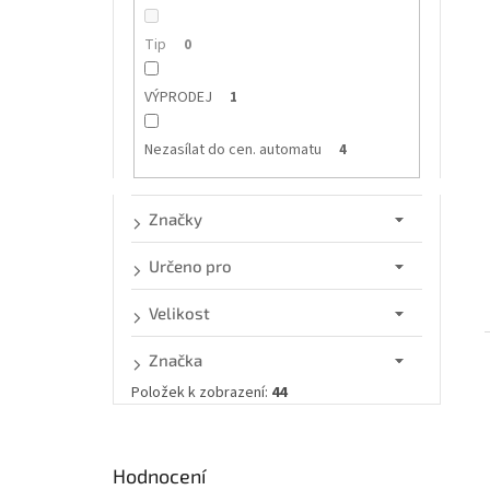
n
e
Tip
0
l
VÝPRODEJ
1
Nezasílat do cen. automatu
4
Značky
Určeno pro
Velikost
Značka
Položek k zobrazení:
44
Hodnocení