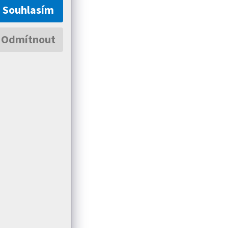
Souhlasím
Odmítnout