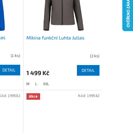
las
Mikina funkční Luhta Jullas
(
1 ks
)
(
2 ks
)
DETAIL
DETAIL
1 499 Kč
M
L
XXL
Kód:
199582
Kód:
199542
Akce