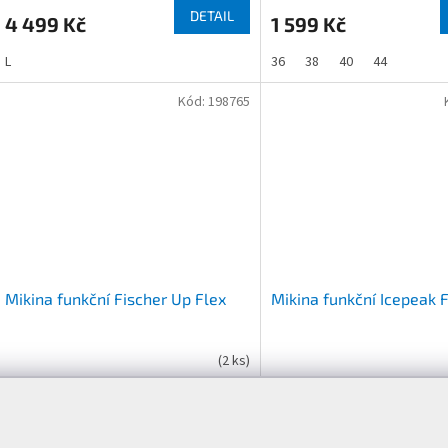
DETAIL
4 499 Kč
1 599 Kč
L
36
38
40
44
Kód:
198765
Mikina funkční Fischer Up Flex
Mikina funkční Icepeak 
(
2 ks
)
DETAIL
2 299 Kč
1 299 Kč