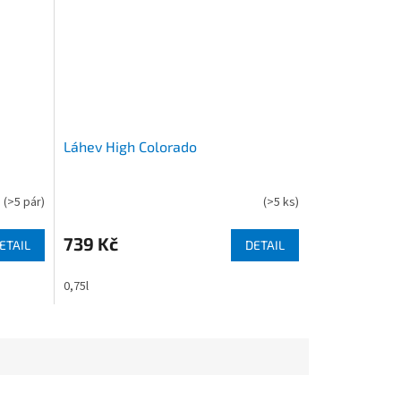
Láhev High Colorado
(
>5 pár
)
(
>5 ks
)
739 Kč
ETAIL
DETAIL
0,75l