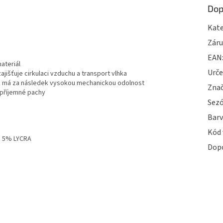
Dop
Kate
Zár
EAN
materiál
Urče
jišťuje cirkulaci vzduchu a transport vlhka
což má za následek vysokou mechanickou odolnost
Zna
nepříjemné pachy
Sez
Bar
Kód 
, 5% LYCRA
Dop