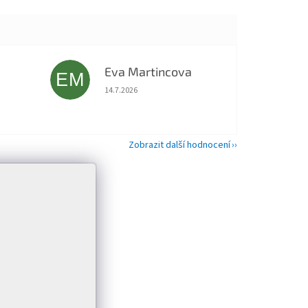
Eva Martincova
EM
 5 z 5 hvězdiček.
Hodnocení obchodu je 5 z 5 hvězdiček.
14.7.2026
Zobrazit další hodnocení