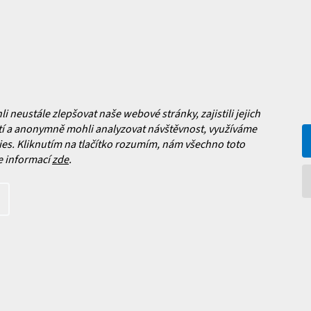
a platba
Často kladené dotazy
, výměna a reklamace zboží
í podmínky
y ochrany osobních údajů
ní obchodu
neustále zlepšovat naše webové stránky, zajistili jejich
í a anonymně mohli analyzovat návštěvnost, využíváme
Facebook
es. Kliknutím na tlačítko rozumím, nám všechno toto
e informací
zde
.
 nových produktech na našem e-
íte s
podmínkami ochrany