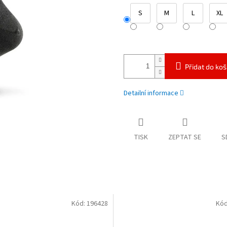
S
M
L
XL
Přidat do koš
Detailní informace
TISK
ZEPTAT SE
S
Kód:
196428
Kód