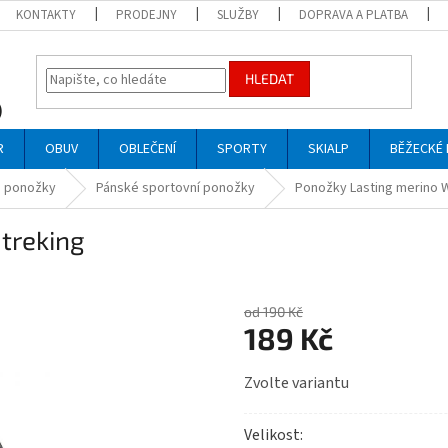
KONTAKTY
PRODEJNY
SLUŽBY
DOPRAVA A PLATBA
HLEDAT
R
OBUV
OBLEČENÍ
SPORTY
SKIALP
BĚŽECKÉ 
 ponožky
Pánské sportovní ponožky
Ponožky Lasting merino 
treking
od 190 Kč
189 Kč
Měrná
Zvolte variantu
cena:
Velikost