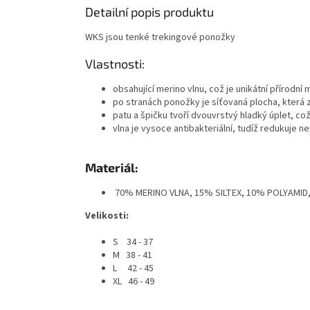
Detailní popis produktu
WKS jsou tenké trekingové ponožky
Vlastnosti:
obsahující merino vlnu, což je unikátní přírodní 
po stranách ponožky je síťovaná plocha, která za
patu a špičku tvoří dvouvrstvý hladký úplet, 
vlna je vysoce antibakteriální, tudíž redukuje 
Materiál:
70% MERINO VLNA, 15% SILTEX, 10% POLYAMID
Velikosti:
S 34 - 37
M 38 - 41
L 42 - 45
XL 46 - 49