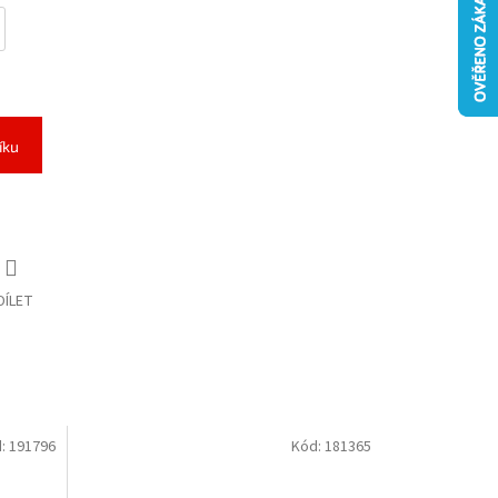
íku
DÍLET
:
191796
Kód:
181365