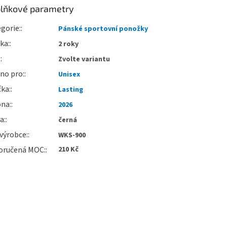
lňkové parametry
gorie
:
Pánské sportovní ponožky
uka
:
2 roky
:
Zvolte variantu
no pro
:
Unisex
čka
:
Lasting
óna
:
2026
va
:
černá
výrobce
:
WKS-900
oručená MOC
:
210 Kč