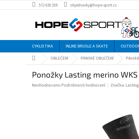
Přejít
572 630 259
objednavky@hope-sport.cz
na
obsah
CYKLISTIKA
INLINE BRUSLE A SKATE
OUTDOO
Domů
OBLEČENÍ
PÁNSKÉ OBLEČENÍ
Pánské
Ponožky Lasting merino WKS 
Průměrné
Neohodnoceno
Podrobnosti hodnocení
Značka:
Lasting
hodnocení
produktu
je
0,0
z
5
hvězdiček.