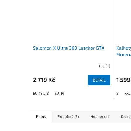
Salomon X Ultra 360 Leather GTX
Kalhot
Fioren
(
1 pár
)
2 719 Kč
1 599
DETAIL
EU 43 1/3
EU 46
S
XXL
Popis
Podobné (3)
Hodnocení
Disku