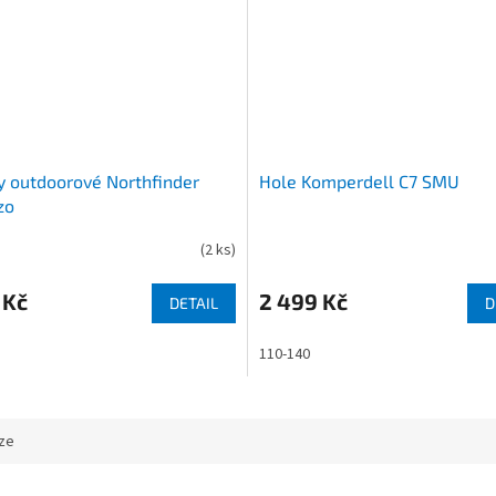
y outdoorové Northfinder
Hole Komperdell C7 SMU
zo
(
2 ks
)
 Kč
2 499 Kč
DETAIL
D
110-140
ze