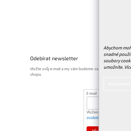
Doprava 
Vrácení
Obchodn
Podmínk
Hodnoce
Abychom mohli 
snadné použit
Odebírat newsletter
soubory cooki
umožníte.
Víc
Vložte svůj e-mail a my vám budeme zasílat informace o
shopu.
Nastavení
E-mail
Vložením e-mailu souhlas
osobních údajů