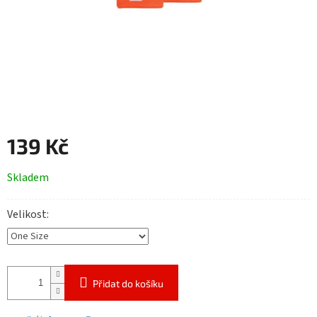
139 Kč
Měrná
Skladem
cena:
Velikost
Přidat do košíku