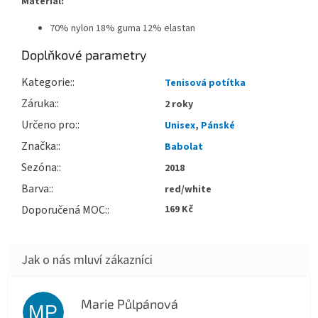
Materiál:
70% nylon 18% guma 12% elastan
Doplňkové parametry
Kategorie
:
Tenisová potítka
Záruka
:
2 roky
Určeno pro
:
Unisex
,
Pánské
Značka
:
Babolat
Sezóna
:
2018
Barva
:
red/white
Doporučená MOC
:
169 Kč
Marie Půlpánová
MP