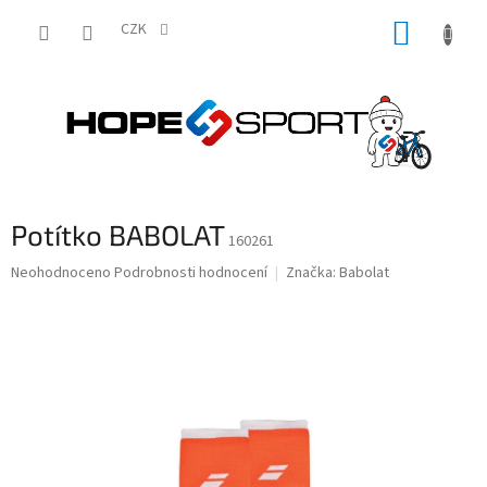
Přejít
NÁKUP
na
CZK
obsah
KOŠÍK
Potítko BABOLAT
160261
Průměrné
Neohodnoceno
Podrobnosti hodnocení
Značka:
Babolat
hodnocení
produktu
je
0,0
z
5
hvězdiček.