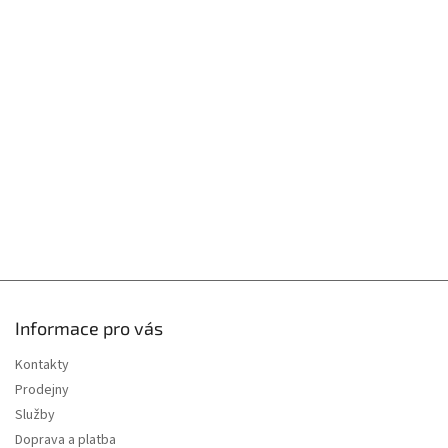
á
p
a
t
í
Informace pro vás
Kontakty
Prodejny
Služby
Doprava a platba