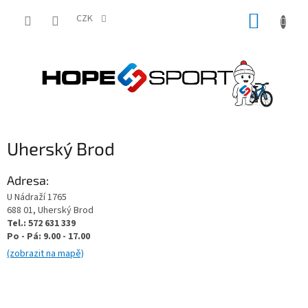
Přejít
NÁKUP
na
CZK
obsah
KOŠÍK
Uherský Brod
Adresa:
U Nádraží 1765
688 01, Uherský Brod
Tel.: 572 631 339
Po - Pá: 9.00 - 17.00
(zobrazit na mapě)