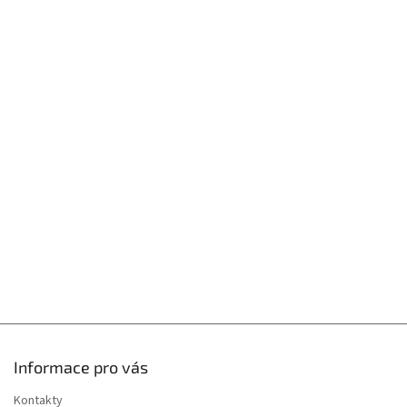
Z
á
p
a
t
í
Informace pro vás
Kontakty