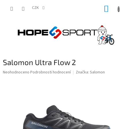
Přejít
NÁKUP
na
CZK
obsah
KOŠÍK
Salomon Ultra Flow 2
Průměrné
Neohodnoceno
Podrobnosti hodnocení
Značka:
Salomon
hodnocení
produktu
je
0,0
z
5
hvězdiček.