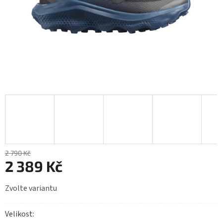
2 790 Kč
2 389 Kč
Měrná
Zvolte variantu
cena:
Velikost