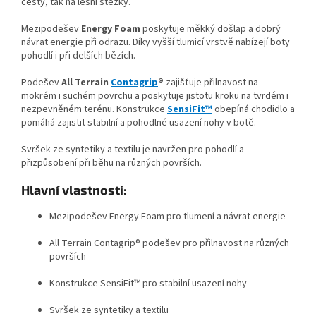
cesty, tak na lesní stezky.
Mezipodešev
Energy Foam
poskytuje měkký došlap a dobrý
návrat energie při odrazu. Díky vyšší tlumicí vrstvě nabízejí boty
pohodlí i při delších bězích.
Podešev
All Terrain
Contagrip
®
zajišťuje přilnavost na
mokrém i suchém povrchu a poskytuje jistotu kroku na tvrdém i
nezpevněném terénu. Konstrukce
SensiFit™
obepíná chodidlo a
pomáhá zajistit stabilní a pohodlné usazení nohy v botě.
Svršek ze syntetiky a textilu je navržen pro pohodlí a
přizpůsobení při běhu na různých površích.
Hlavní vlastnosti:
Mezipodešev Energy Foam pro tlumení a návrat energie
All Terrain Contagrip® podešev pro přilnavost na různých
površích
Konstrukce SensiFit™ pro stabilní usazení nohy
Svršek ze syntetiky a textilu