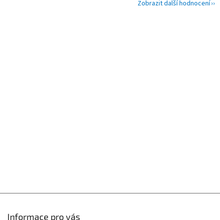
Zobrazit další hodnocení
Z
á
p
a
t
í
Informace pro vás