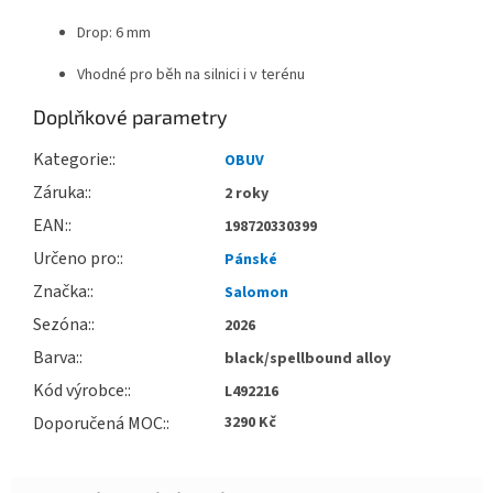
Drop: 6 mm
Vhodné pro běh na silnici i v terénu
Doplňkové parametry
Kategorie
:
OBUV
Záruka
:
2 roky
EAN
:
198720330399
Určeno pro
:
Pánské
Značka
:
Salomon
Sezóna
:
2026
Barva
:
black/spellbound alloy
Kód výrobce
:
L492216
Doporučená MOC
:
3290 Kč