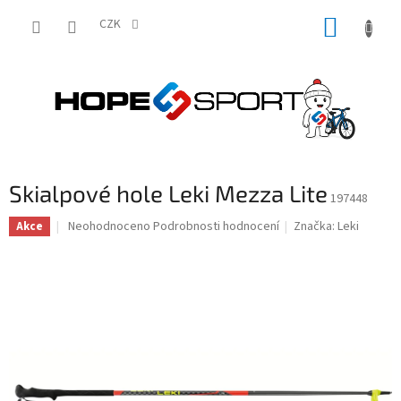
Přejít
NÁKUP
na
CZK
obsah
KOŠÍK
Skialpové hole Leki Mezza Lite
197448
Průměrné
Neohodnoceno
Podrobnosti hodnocení
Značka:
Leki
Akce
hodnocení
produktu
je
0,0
z
5
hvězdiček.