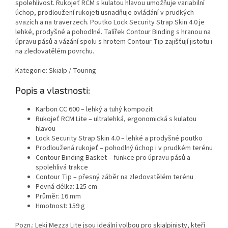
spolehlivost. Rukojeť RCM s kulatou hlavou umožňuje variabilní
úchop, prodloužení rukojeti usnadňuje ovládání v prudkých
svazích a na traverzech. Poutko Lock Security Strap Skin 4.0 je
lehké, prodyšné a pohodlné. Talířek Contour Binding s hranou na
úpravu pásů a vázání spolu s hrotem Contour Tip zajišťují jistotu i
na zledovatělém povrchu.
Kategorie: Skialp / Touring
Popis a vlastnosti:
Karbon CC 600 – lehký a tuhý kompozit
Rukojeť RCM Lite – ultralehká, ergonomická s kulatou
hlavou
Lock Security Strap Skin 4.0 – lehké a prodyšné poutko
Prodloužená rukojeť – pohodlný úchop i v prudkém terénu
Contour Binding Basket – funkce pro úpravu pásů a
spolehlivá trakce
Contour Tip – přesný záběr na zledovatělém terénu
Pevná délka: 125 cm
Průměr: 16 mm
Hmotnost: 159 g
Pozn.: Leki Mezza Lite jsou ideální volbou pro skialpinisty, kteří