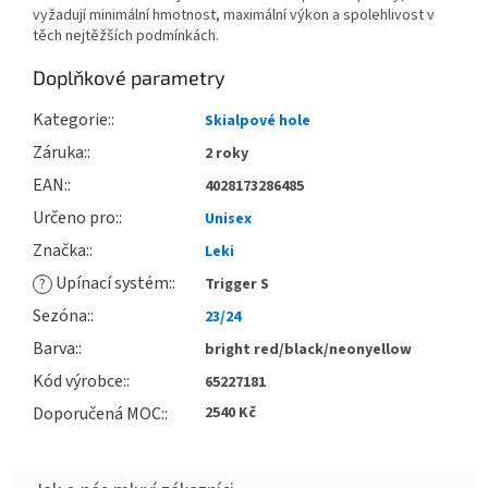
vyžadují minimální hmotnost, maximální výkon a spolehlivost v
těch nejtěžších podmínkách.
Doplňkové parametry
Kategorie
:
Skialpové hole
Záruka
:
2 roky
EAN
:
4028173286485
Určeno pro
:
Unisex
Značka
:
Leki
Upínací systém
:
?
Trigger S
Sezóna
:
23/24
Barva
:
bright red/black/neonyellow
Kód výrobce
:
65227181
Doporučená MOC
:
2540 Kč