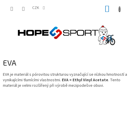
Přejít
NÁKUP
na
CZK
obsah
KOŠÍK
EVA
EVA je materiál s pórovitou strukturou vyznačující se nízkou hmotností a
vynikajícími tlumícími vlastnostmi.
EVA = Ethyl Vinyl Acetate
. Tento
materiál je velmi rozšířený při výrobě mezipodešve obuvi.
Z
á
p