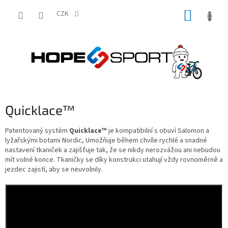
Přejít
NÁKUP
na
CZK
obsah
KOŠÍK
Quicklace™
Patentovaný systém
Quicklace™
je kompatibilní s obuví Salomon a
lyžařskými botami Nordic, Umožňuje během chvíle rychlé a snadné
nastavení tkaniček a zajišťuje tak, že se nikdy nerozvážou ani nebudou
mít volné konce. Tkaničky se díky konstrukci utahují vždy rovnoměrně a
jezdec zajistí, aby se neuvolnily.