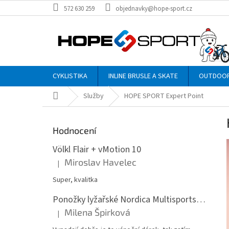
Přejít
572 630 259
objednavky@hope-sport.cz
na
obsah
CYKLISTIKA
INLINE BRUSLE A SKATE
OUTDOO
Domů
Služby
HOPE SPORT Expert Point
P
o
Hodnocení
s
t
Völkl Flair + vMotion 10
r
Miroslav Havelec
|
Hodnocení produktu je 5 z 5 hvězdiček.
a
n
Super, kvalitka
n
Ponožky lyžařské Nordica Multisports Winter dvojbalení
í
Milena Špirková
p
|
Hodnocení produktu je 5 z 5 hvězdiček.
a