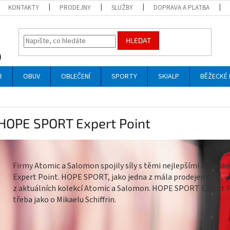
KONTAKTY
PRODEJNY
SLUŽBY
DOPRAVA A PLATBA
HLEDAT
R
OBUV
OBLEČENÍ
SPORTY
SKIALP
BĚŽECKÉ 
HOPE SPORT Expert Point
Firmy Atomic a Salomon spojily síly s těmi nejlepšími na česk
Expert Point. HOPE SPORT, jako jedna z mála prodejen v ČR, v
z aktuálních kolekcí Atomic a Salomon. HOPE SPORT Expert Po
třeba jako o Mikaelu Schiffrin.