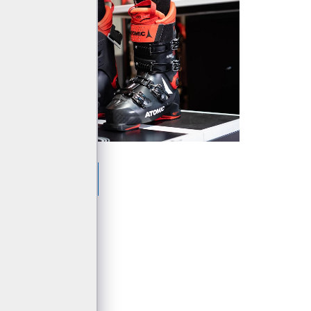
ATOMIC A SALOMON
LŠÍ ČLÁNEK