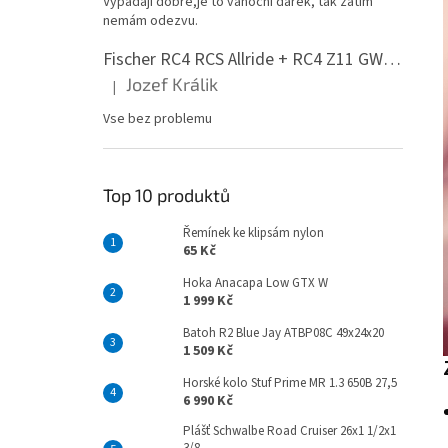
Vypadají dobře,je to vánoční dárek, tak zatím
n
nemám odezvu.
e
l
Fischer RC4 RCS Allride + RC4 Z11 GW PR
Jozef Králik
|
Hodnocení produktu je 5 z 5 hvězdiček.
Vse bez problemu
Top 10 produktů
Řemínek ke klipsám nylon
65 Kč
Hoka Anacapa Low GTX W
1 999 Kč
Batoh R2 Blue Jay ATBP08C 49x24x20
1 509 Kč
Horské kolo Stuf Prime MR 1.3 650B 27,5
6 990 Kč
Plášť Schwalbe Road Cruiser 26x1 1/2x1