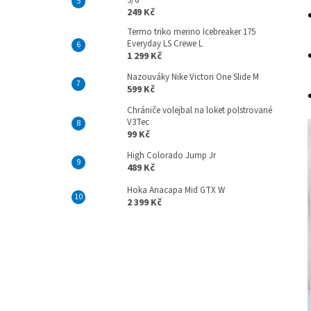
3/8
249 Kč
Termo triko merino Icebreaker 175
Everyday LS Crewe L
1 299 Kč
Nazouváky Nike Victori One Slide M
599 Kč
Chrániče volejbal na loket polstrované
V3Tec
99 Kč
High Colorado Jump Jr
489 Kč
Hoka Anacapa Mid GTX W
2 399 Kč