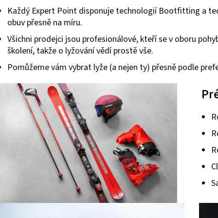
Každý Expert Point disponuje technologií Bootfitting a t
obuv přesně na míru.
Všichni prodejci jsou profesionálové, kteří se v oboru pohyb
školení, takže o lyžování vědí prostě vše.
Pomůžeme vám vybrat lyže (a nejen ty) přesně podle prefer
Pr
R
R
R
C
S