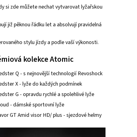
edy si zde můžete nechat vytvarovat lyžařskou
ují již pěknou řádku let a absolvují pravidelná
ovaného stylu jízdy a podle vaší výkonosti.
émiová kolekce Atomic
edster Q - s nejnovější technologií Revoshock
edster X - lyže do každých podmínek
edster G - opravdu rychlé a spolehlivé lyže
loud - dámské sportovní lyže
avor GT Amid visor HD/ plus - sjezdové helmy