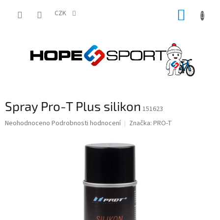
Přejít
NÁKUP
na
CZK
obsah
KOŠÍK
Spray Pro-T Plus silikon
151623
Průměrné
Neohodnoceno
Podrobnosti hodnocení
Značka:
PRO-T
hodnocení
produktu
je
0,0
z
5
hvězdiček.