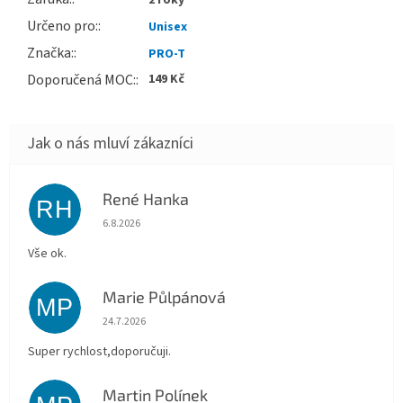
2 roky
Určeno pro
:
Unisex
Značka
:
PRO-T
Doporučená MOC
:
149 Kč
René Hanka
RH
Hodnocení obchodu je 5 z 5 hvězdiček.
6.8.2026
Vše ok.
Marie Půlpánová
MP
Hodnocení obchodu je 5 z 5 hvězdiček.
24.7.2026
Super rychlost,doporučuji.
Martin Polínek