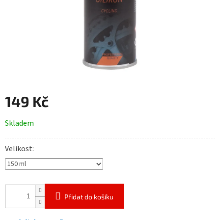
149 Kč
Měrná
Skladem
cena:
Velikost
Přidat do košíku