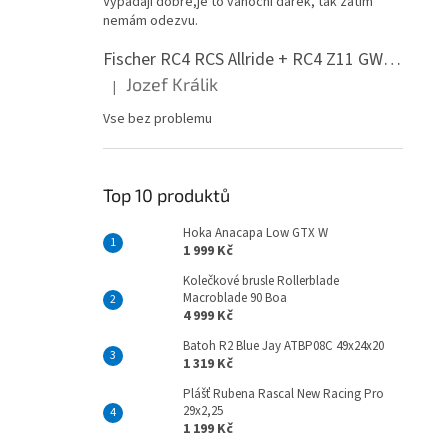
Vypadají dobře,je to vánoční dárek, tak zatím
n
nemám odezvu.
e
l
Fischer RC4 RCS Allride + RC4 Z11 GW PR
Jozef Králik
|
Hodnocení produktu je 5 z 5 hvězdiček.
Vse bez problemu
Top 10 produktů
Hoka Anacapa Low GTX W
1 999 Kč
Kolečkové brusle Rollerblade
Macroblade 90 Boa
4 999 Kč
Batoh R2 Blue Jay ATBP08C 49x24x20
1 319 Kč
Plášť Rubena Rascal New Racing Pro
29x2,25
1 199 Kč