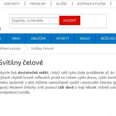
KONTAKTY
PRODEJNY
SLUŽBY
DOPRAVA A PLATBA
HLEDAT
R
OBUV
OBLEČENÍ
SPORTY
SKIALP
BĚŽECKÉ 
ětlení na kolo
Svítilny čelové
Svítilny čelové
Abyste byli
dostatečně vidět
, i když vaši cyklo jízdu protáhnete až do
výbavě chybět kromě reflexních prvků na vašem cyklo dresu, cyklo bund
(nebo společně s ním) můžete samozřejmě využít i univerzální čelovku (po
apod.) Moderní čelovky svítí pomocí
LED diod
a mají několik režimů svíc
protijedoucí vozidla.