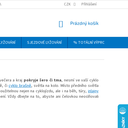
VRÁCENÍ, VÝMĚNA A REKLAMACE ZBOŽÍ
CZK
OBCHODNÍ PODMÍNKY
Přihlášení
PODM
NÁKUPNÍ
Prázdný košík
KOŠÍK
LYŽOVÁNÍ
SJEZDOVÉ LYŽOVÁNÍ
% TOTÁLNÍ VÝPRODEJ
DÁ
 večera a kraj
pokryje šero či tma
, nesmí ve vaší cyklo
ě, či
cyklo brašně
, světla na kolo. Místo předního světla
užitelnou nejen na cyklojízdu, ale i na běh, túry,
inlajny
ení. Vždy dbejte na to, abyste ani čelovkou neoslňovali