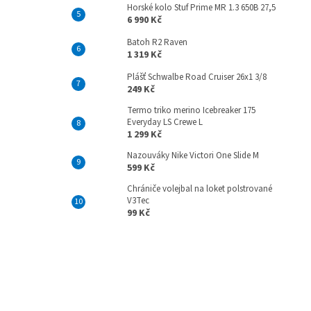
Horské kolo Stuf Prime MR 1.3 650B 27,5
6 990 Kč
Batoh R2 Raven
1 319 Kč
Plášť Schwalbe Road Cruiser 26x1 3/8
249 Kč
Termo triko merino Icebreaker 175
Everyday LS Crewe L
1 299 Kč
Nazouváky Nike Victori One Slide M
599 Kč
Chrániče volejbal na loket polstrované
V3Tec
99 Kč
Z
á
p