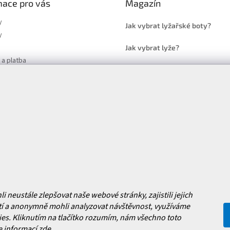
mace pro vás
Magazín
y
Jak vybrat lyžařské boty?
y
Jak vybrat lyže?
a platba
Často kladené dotazy
, výměna a reklamace zboží
í podmínky
y ochrany osobních údajů
ní obchodu
Facebook
 nových produktech na našem e-
neustále zlepšovat naše webové stránky, zajistili jejich
í a anonymně mohli analyzovat návštěvnost, využíváme
es. Kliknutím na tlačítko rozumím, nám všechno toto
e informací
zde
.