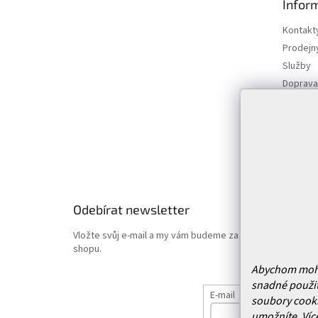
Infor
a
t
Kontakt
í
Prodejn
Služby
Doprava 
Vrácení
Obchodn
Podmínk
Hodnoce
Odebírat newsletter
Vložte svůj e-mail a my vám budeme zasílat informace o
shopu.
Abychom mohli 
snadné použit
E-mail
soubory cooki
umožníte.
Víc