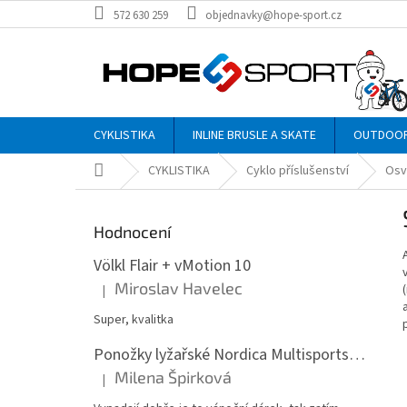
Přejít
572 630 259
objednavky@hope-sport.cz
na
obsah
CYKLISTIKA
INLINE BRUSLE A SKATE
OUTDOO
Domů
CYKLISTIKA
Cyklo příslušenství
Osv
P
o
Hodnocení
s
t
Völkl Flair + vMotion 10
r
Miroslav Havelec
|
Hodnocení produktu je 5 z 5 hvězdiček.
a
n
Super, kvalitka
n
Ponožky lyžařské Nordica Multisports Winter dvojbalení
í
Milena Špirková
p
|
Hodnocení produktu je 5 z 5 hvězdiček.
a