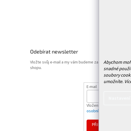
Vrácení
Obchodn
Podmínk
Hodnoce
Odebírat newsletter
Abychom mohli 
Vložte svůj e-mail a my vám budeme zasílat informace o
shopu.
snadné použit
soubory cooki
umožníte.
Víc
E-mail
Nastavení
Vložením e-mailu souhlas
osobních údajů
PŘIHLÁSIT