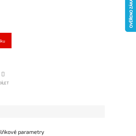
íku
DÍLET
lňkové parametry