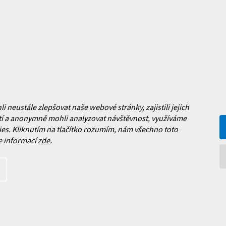
Často kladené dotazy
, výměna a reklamace zboží
í podmínky
y ochrany osobních údajů
ní obchodu
Facebook
neustále zlepšovat naše webové stránky, zajistili jejich
 nových produktech na našem e-
í a anonymně mohli analyzovat návštěvnost, využíváme
es. Kliknutím na tlačítko rozumím, nám všechno toto
e informací
zde
.
íte s
podmínkami ochrany