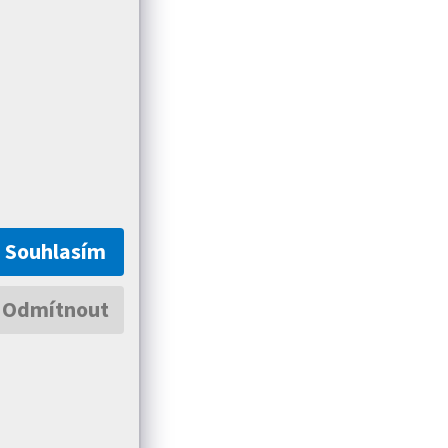
Souhlasím
Odmítnout