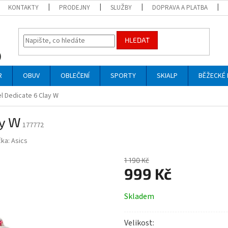
KONTAKTY
PRODEJNY
SLUŽBY
DOPRAVA A PLATBA
HLEDAT
R
OBUV
OBLEČENÍ
SPORTY
SKIALP
BĚŽECKÉ 
l Dedicate 6 Clay W
ay W
177772
čka:
Asics
1 190 Kč
999 Kč
Měrná
Skladem
cena:
Velikost