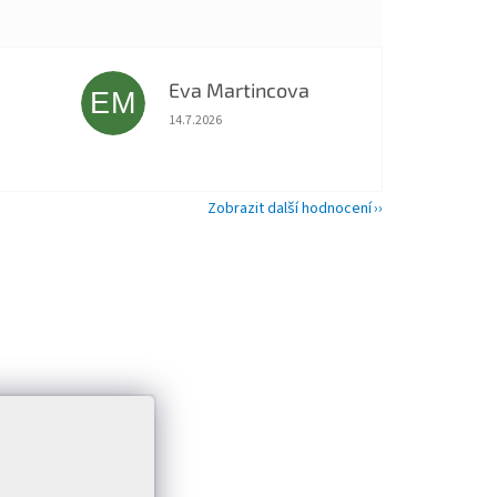
Eva Martincova
EM
 5 z 5 hvězdiček.
Hodnocení obchodu je 5 z 5 hvězdiček.
14.7.2026
Zobrazit další hodnocení