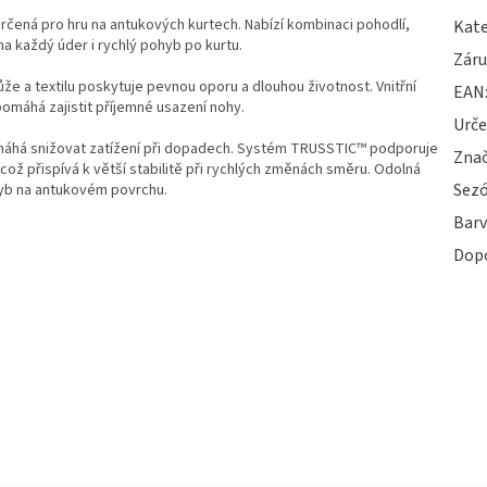
rčená pro hru na antukových kurtech. Nabízí kombinaci pohodlí,
Kate
na každý úder i rychlý pohyb po kurtu.
Zár
že a textilu poskytuje pevnou oporu a dlouhou životnost. Vnitřní
EAN
 pomáhá zajistit příjemné usazení nohy.
Urče
omáhá snižovat zatížení při dopadech. Systém TRUSSTIC™ podporuje
Zna
což přispívá k větší stabilitě při rychlých změnách směru. Odolná
Sez
hyb na antukovém povrchu.
Bar
Dop