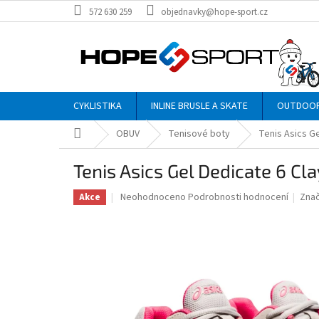
Přejít
572 630 259
objednavky@hope-sport.cz
na
obsah
CYKLISTIKA
INLINE BRUSLE A SKATE
OUTDOO
Domů
OBUV
Tenisové boty
Tenis Asics Ge
Tenis Asics Gel Dedicate 6 Cl
Průměrné
Neohodnoceno
Podrobnosti hodnocení
Zna
Akce
hodnocení
produktu
je
0,0
z
5
hvězdiček.