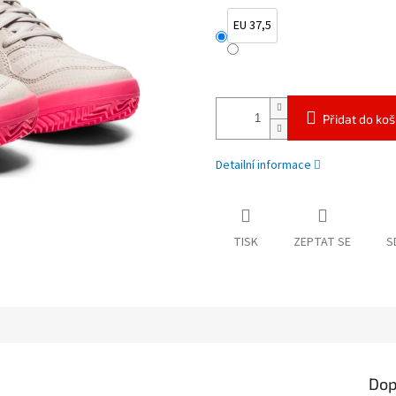
EU 37,5
Přidat do koš
Detailní informace
TISK
ZEPTAT SE
S
Dop