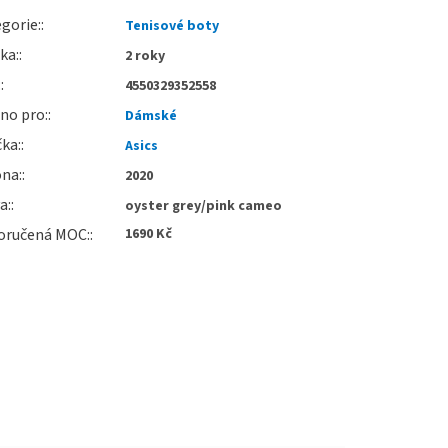
gorie
:
Tenisové boty
uka
:
2 roky
:
4550329352558
no pro
:
Dámské
čka
:
Asics
óna
:
2020
va
:
oyster grey/pink cameo
oručená MOC
:
1690 Kč