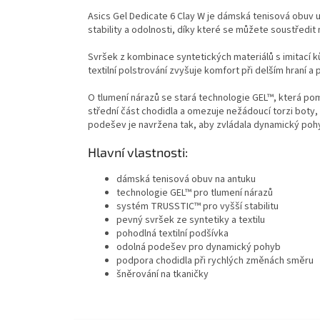
Asics Gel Dedicate 6 Clay W je dámská tenisová obuv u
stability a odolnosti, díky které se můžete soustředit 
Svršek z kombinace syntetických materiálů s imitací ků
textilní polstrování zvyšuje komfort při delším hraní a
O tlumení nárazů se stará technologie GEL™, která p
střední část chodidla a omezuje nežádoucí torzi boty, 
podešev je navržena tak, aby zvládala dynamický po
Hlavní vlastnosti:
dámská tenisová obuv na antuku
technologie GEL™ pro tlumení nárazů
systém TRUSSTIC™ pro vyšší stabilitu
pevný svršek ze syntetiky a textilu
pohodlná textilní podšívka
odolná podešev pro dynamický pohyb
podpora chodidla při rychlých změnách směru
šněrování na tkaničky