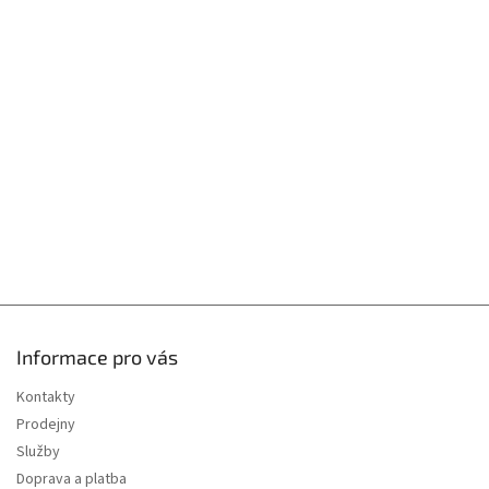
á
p
a
t
í
Informace pro vás
Kontakty
Prodejny
Služby
Doprava a platba