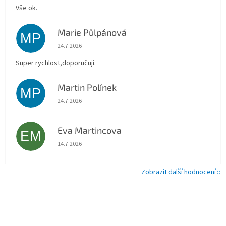
Vše ok.
Marie Půlpánová
MP
Hodnocení obchodu je 5 z 5 hvězdiček.
24.7.2026
Super rychlost,doporučuji.
Martin Polínek
MP
Hodnocení obchodu je 5 z 5 hvězdiček.
24.7.2026
Eva Martincova
EM
Hodnocení obchodu je 5 z 5 hvězdiček.
14.7.2026
Zobrazit další hodnocení
Z