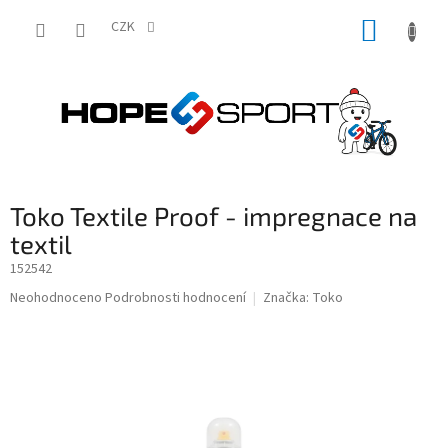
Přejít
NÁKUP
na
CZK
obsah
KOŠÍK
Toko Textile Proof - impregnace na
textil
152542
Průměrné
Neohodnoceno
Podrobnosti hodnocení
Značka:
Toko
hodnocení
produktu
je
0,0
z
5
hvězdiček.