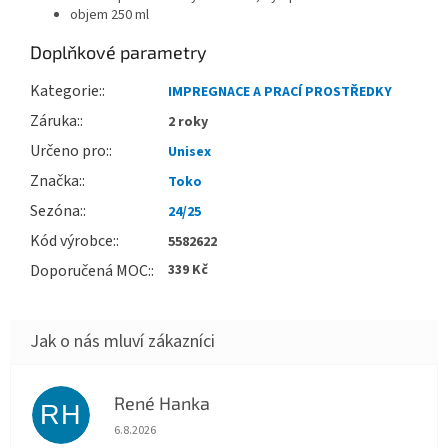
objem 250 ml
Doplňkové parametry
Kategorie
:
IMPREGNACE A PRACÍ PROSTŘEDKY
Záruka
:
2 roky
Určeno pro
:
Unisex
Značka
:
Toko
Sezóna
:
24/25
Kód výrobce
:
5582622
Doporučená MOC
:
339 Kč
René Hanka
RH
Hodnocení obchodu je 5 z 5 hvězdiček.
6.8.2026