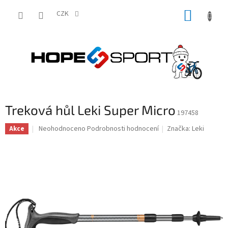
Přejít
NÁKUP
na
CZK
obsah
KOŠÍK
Treková hůl Leki Super Micro
197458
Průměrné
Neohodnoceno
Podrobnosti hodnocení
Značka:
Leki
Akce
hodnocení
produktu
je
0,0
z
5
hvězdiček.