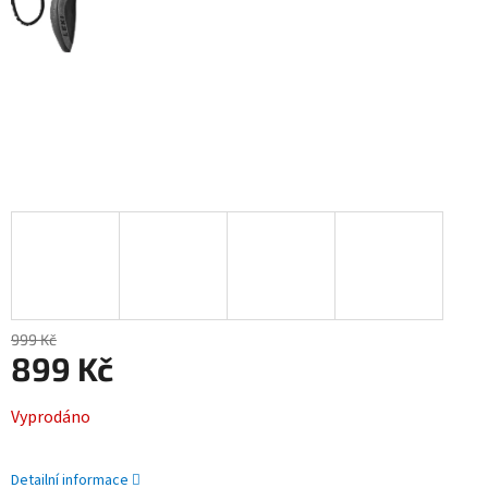
999 Kč
899 Kč
Měrná
Vyprodáno
cena:
Detailní informace