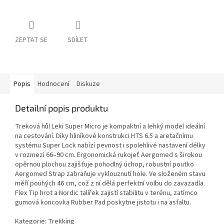
ZEPTAT SE
SDÍLET
Popis
Hodnocení
Diskuze
Detailní popis produktu
Treková hůl Leki Super Micro je kompaktní a lehký model ideální
na cestování. Díky hliníkové konstrukci HTS 6.5 a aretačnímu
systému Super Lock nabízí pevnost i spolehlivé nastavení délky
v rozmezí 66–90 cm. Ergonomická rukojeť Aergomed s širokou
opěrnou plochou zajišťuje pohodlný úchop, robustní poutko
Aergomed Strap zabraňuje vyklouznutí hole. Ve složeném stavu
měří pouhých 46 cm, což z ní dělá perfektní volbu do zavazadla.
Flex Tip hrot a Nordic talířek zajistí stabilitu v terénu, zatímco
gumová koncovka Rubber Pad poskytne jistotu i na asfaltu.
Kategorie: Trekking