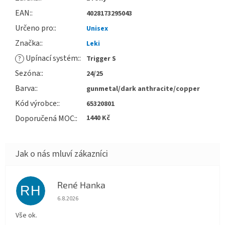
EAN
:
4028173295043
Určeno pro
:
Unisex
Značka
:
Leki
Upínací systém
:
?
Trigger S
Sezóna
:
24/25
Barva
:
gunmetal/dark anthracite/copper
Kód výrobce
:
65320801
Doporučená MOC
:
1440 Kč
René Hanka
RH
Hodnocení obchodu je 5 z 5 hvězdiček.
6.8.2026
Vše ok.