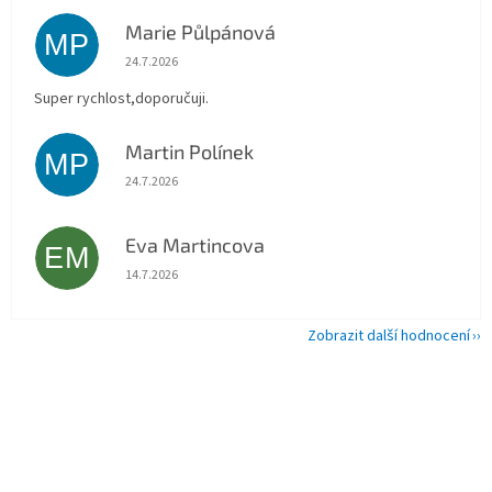
Marie Půlpánová
MP
Hodnocení obchodu je 5 z 5 hvězdiček.
24.7.2026
Super rychlost,doporučuji.
Martin Polínek
MP
Hodnocení obchodu je 5 z 5 hvězdiček.
24.7.2026
Eva Martincova
EM
Hodnocení obchodu je 5 z 5 hvězdiček.
14.7.2026
Zobrazit další hodnocení
Z
á
p