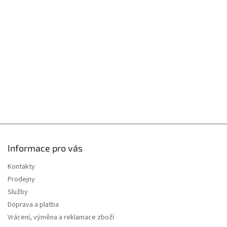
a
t
í
Informace pro vás
Kontakty
Prodejny
Služby
Doprava a platba
Vrácení, výměna a reklamace zboží