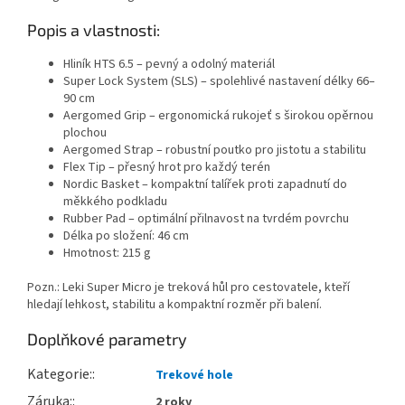
Popis a vlastnosti:
Hliník HTS 6.5 – pevný a odolný materiál
Super Lock System (SLS) – spolehlivé nastavení délky 66–
90 cm
Aergomed Grip – ergonomická rukojeť s širokou opěrnou
plochou
Aergomed Strap – robustní poutko pro jistotu a stabilitu
Flex Tip – přesný hrot pro každý terén
Nordic Basket – kompaktní talířek proti zapadnutí do
měkkého podkladu
Rubber Pad – optimální přilnavost na tvrdém povrchu
Délka po složení: 46 cm
Hmotnost: 215 g
Pozn.: Leki Super Micro je treková hůl pro cestovatele, kteří
hledají lehkost, stabilitu a kompaktní rozměr při balení.
Doplňkové parametry
Kategorie
:
Trekové hole
Záruka
:
2 roky