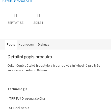
Detailní informace
ZEPTAT SE
SDÍLET
Popis
Hodnocení
Diskuze
Detailní popis produktu
Odlehčené dětské freestyle a freeride vázání vhodné pro lyže
se šířkou středu do 84 mm.
Technologie:
- TRP Full Diagonal špička
- SL Heel patka