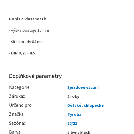
Popis a vlastnosti:
- výška postoje 15 mm
- šířka brzdy 84 mm
-
DIN 0,75 - 4.5
Doplňkové parametry
Kategorie
:
Sjezdové vázání
Záruka
:
2 roky
Určeno pro
:
Dětské
,
chlapecké
Značka
:
Tyrolia
Sezóna
:
20/21
Barva
:
silver/black