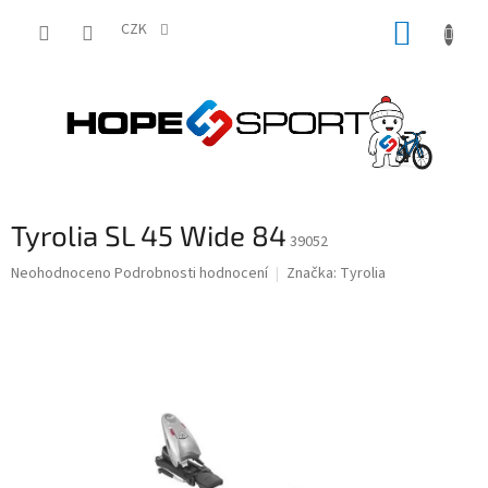
Přejít
NÁKUP
na
CZK
obsah
KOŠÍK
Tyrolia SL 45 Wide 84
39052
Průměrné
Neohodnoceno
Podrobnosti hodnocení
Značka:
Tyrolia
hodnocení
produktu
je
0,0
z
5
hvězdiček.