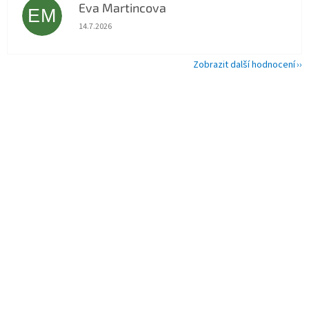
Eva Martincova
EM
Hodnocení obchodu je 5 z 5 hvězdiček.
14.7.2026
Zobrazit další hodnocení
Z
á
p
a
t
í