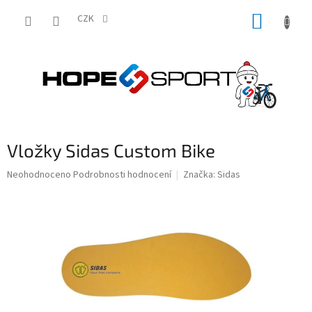
Přejít
NÁKUP
na
CZK
obsah
KOŠÍK
Vložky Sidas Custom Bike
Průměrné
Neohodnoceno
Podrobnosti hodnocení
Značka:
Sidas
hodnocení
produktu
je
0,0
z
5
hvězdiček.