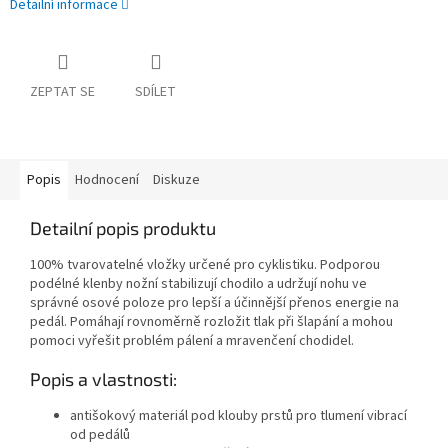
Detailní informace
ZEPTAT SE
SDÍLET
Popis
Hodnocení
Diskuze
Detailní popis produktu
100% tvarovatelné vložky určené pro cyklistiku. Podporou
podélné klenby nožní stabilizují chodilo a udržují nohu ve
správné osové poloze pro lepší a účinnější přenos energie na
pedál. Pomáhají rovnoměrně rozložit tlak při šlapání a mohou
pomoci vyřešit problém pálení a mravenčení chodidel.
Popis a vlastnosti:
antišokový materiál pod klouby prstů pro tlumení vibrací
od pedálů