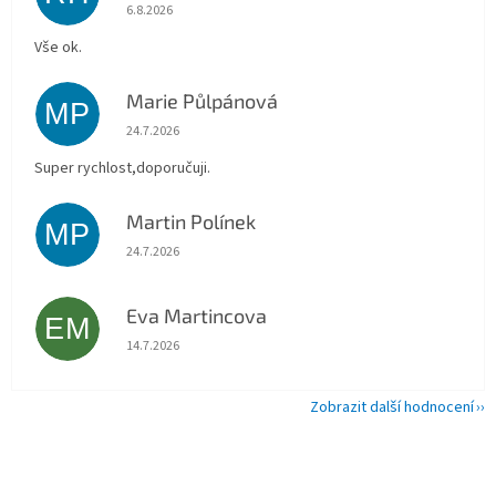
Hodnocení obchodu je 5 z 5 hvězdiček.
6.8.2026
Vše ok.
Marie Půlpánová
MP
Hodnocení obchodu je 5 z 5 hvězdiček.
24.7.2026
Super rychlost,doporučuji.
Martin Polínek
MP
Hodnocení obchodu je 5 z 5 hvězdiček.
24.7.2026
Eva Martincova
EM
Hodnocení obchodu je 5 z 5 hvězdiček.
14.7.2026
Zobrazit další hodnocení