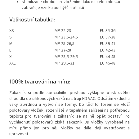
stabilizace chodidla rozložením tlaku na celou plosku
zabraňuje vzniku puchýřů a otlaků
Velikostní tabulka:
XS
MP 22-23
EU 35-36
S
MP 23,5-24,5
EU 37-38
M
MP 25-26,5
EU 39-41
L
MP 27-28
EU 42-43
XL
MP 28,5-29,5
EU 44-45
XXL
MP 29,5-31
EU 46-48
100% tvarování na míru:
Zákazník si podle speciálního postupu vyšlápne otisk svého
chodidla do silikonových vaků na stroji HD VAC. Odsátím vzduchu
vaky ztvrdnou a vytvoří se formy. Do těchto forem se vloží
polotovary vložek, rozehřáté v tepelném zařízení na potřebnou
teplotu pro tvarování a zákazník se na ně opět postaví. Po
vychladnutí polotovarů získá zákazník 3D vložky vyrobené na
míru přímo jen pro něj. Vložky se dále dají vyztužovat a
upravovat.