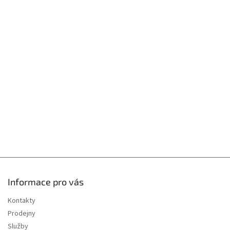
Z
á
p
a
t
í
Informace pro vás
Kontakty
Prodejny
Služby