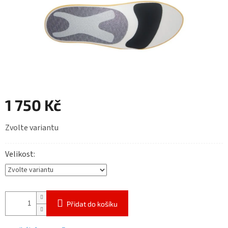
1 750 Kč
Měrná
Zvolte variantu
cena:
Velikost
Přidat do košíku