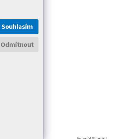
Souhlasím
Odmítnout
Vytvořil Shoptet