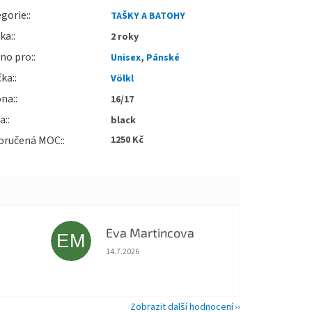
gorie
:
TAŠKY A BATOHY
uka
:
2 roky
no pro
:
Unisex
,
Pánské
čka
:
Völkl
óna
:
16/17
va
:
black
oručená MOC
:
1250 Kč
Eva Martincova
EM
 5 z 5 hvězdiček.
Hodnocení obchodu je 5 z 5 hvězdiček.
14.7.2026
Zobrazit další hodnocení