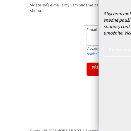
Vložte svůj e-mail a my vám budeme zasílat informace o
shopu.
Abychom mohli 
snadné použit
soubory cooki
E-mail
umožníte.
Víc
Vložením e-mailu souhlas
Nastavení
osobních údajů
PŘIHLÁSIT
SE
Copyright 2026
HOPE SPORT
. Všechna práva vyhrazena.