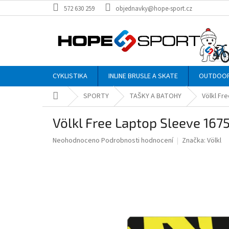
Přejít
572 630 259
objednavky@hope-sport.cz
na
obsah
CYKLISTIKA
INLINE BRUSLE A SKATE
OUTDOO
Domů
SPORTY
TAŠKY A BATOHY
Völkl Fr
Völkl Free Laptop Sleeve 167
Průměrné
Neohodnoceno
Podrobnosti hodnocení
Značka:
Völkl
hodnocení
produktu
je
0,0
z
5
hvězdiček.