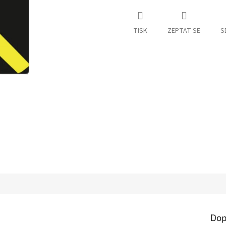
TISK
ZEPTAT SE
S
Dop