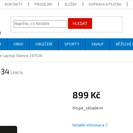
KONTAKTY
PRODEJNY
SLUŽBY
DOPRAVA A PLATBA
HLEDAT
R
OBUV
OBLEČENÍ
SPORTY
SKIALP
BĚŽECKÉ 
ee Laptop Sleeve 167534
534
159576
899 Kč
Měrná
Hope_skladem
cena:
Detailní informace