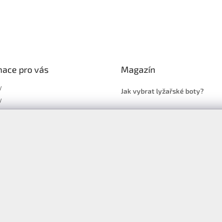
mace pro vás
Magazín
y
Jak vybrat lyžařské boty?
y
Jak vybrat lyže?
a platba
Často kladené dotazy
, výměna a reklamace zboží
í podmínky
y ochrany osobních údajů
ní obchodu
Facebook