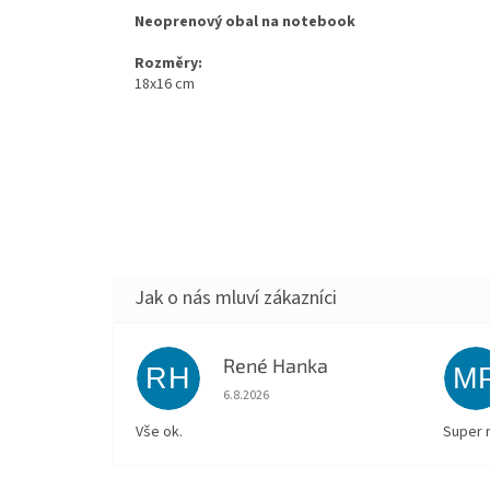
Neoprenový obal na notebook
Rozměry:
18x16 cm
René Hanka
RH
M
Hodnocení obchodu je 5 z 5 hvězdiček.
6.8.2026
Vše ok.
Super 