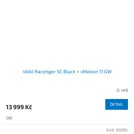
Völkl Racetiger SC Black + vMotion 11 GW
(
1 set
)
DETAIL
13 999 Kč
165
Kód:
202081