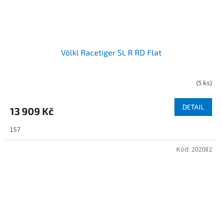
Völkl Racetiger SL R RD Flat
(
5 ks
)
DETAIL
13 909 Kč
157
Kód:
202082