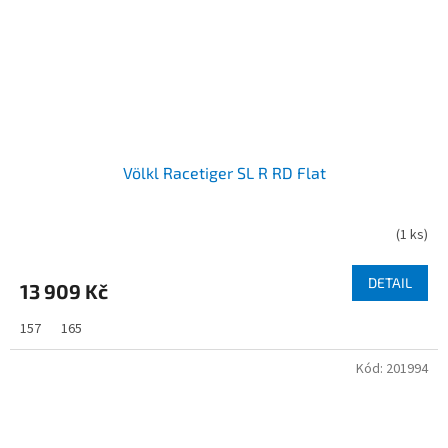
Völkl Racetiger SL R RD Flat
(
1 ks
)
DETAIL
13 909 Kč
157
165
Kód:
201994