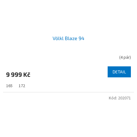
Völkl Blaze 94
(
4 pár
)
DETAIL
9 999 Kč
165
172
Kód:
202071