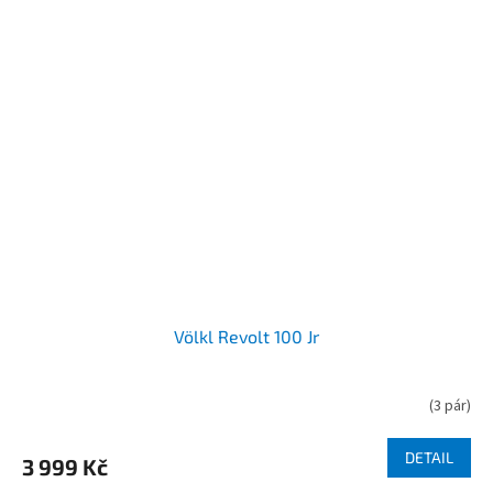
Völkl Revolt 100 Jr
(
3 pár
)
DETAIL
3 999 Kč