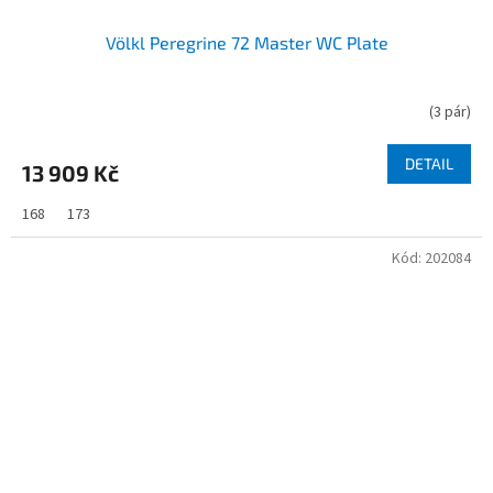
Völkl Peregrine 72 Master WC Plate
(
3 pár
)
DETAIL
13 909 Kč
168
173
Kód:
202084