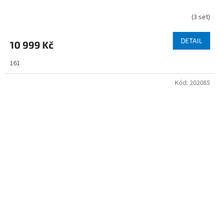
(
3 set
)
DETAIL
10 999 Kč
161
Kód:
202085