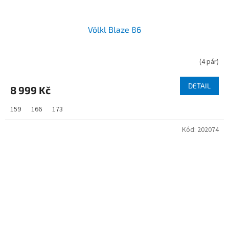
Völkl Blaze 86
(
4 pár
)
DETAIL
8 999 Kč
159
166
173
Kód:
202074