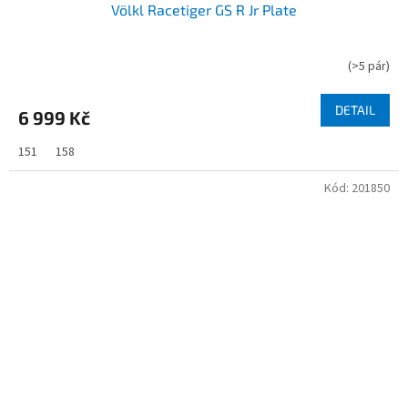
Völkl Racetiger GS R Jr Plate
(
>5 pár
)
DETAIL
6 999 Kč
151
158
Kód:
201850