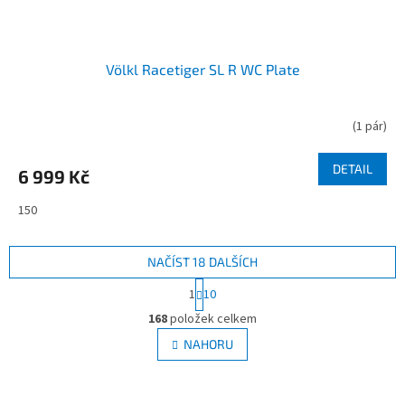
Völkl Racetiger SL R WC Plate
(
1 pár
)
DETAIL
6 999 Kč
150
NAČÍST 18 DALŠÍCH
S
1
10
t
O
r
168
položek celkem
v
á
l
NAHORU
n
á
k
d
o
v
a