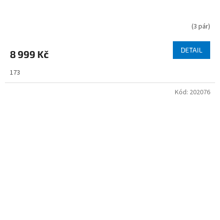
(
3 pár
)
DETAIL
8 999 Kč
173
Kód:
202076