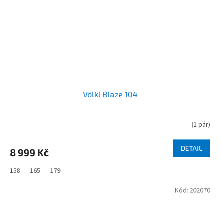
Völkl Blaze 104
(
1 pár
)
DETAIL
8 999 Kč
158
165
179
Kód:
202070