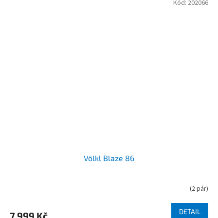
Kód:
202066
Völkl Blaze 86
(
2 pár
)
DETAIL
7 999 Kč