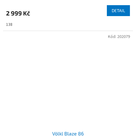
DETAIL
2 999 Kč
138
Kód:
202079
Völkl Blaze 86