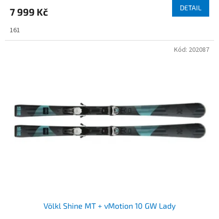
DETAIL
7 999 Kč
161
Kód:
202087
Völkl Shine MT + vMotion 10 GW Lady