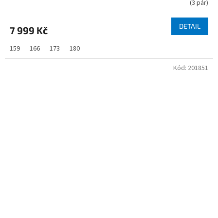
(
3 pár
)
DETAIL
7 999 Kč
159
166
173
180
Kód:
201851