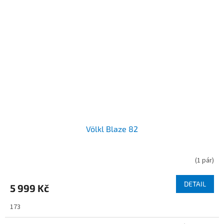
Völkl Blaze 82
(
1 pár
)
DETAIL
5 999 Kč
173