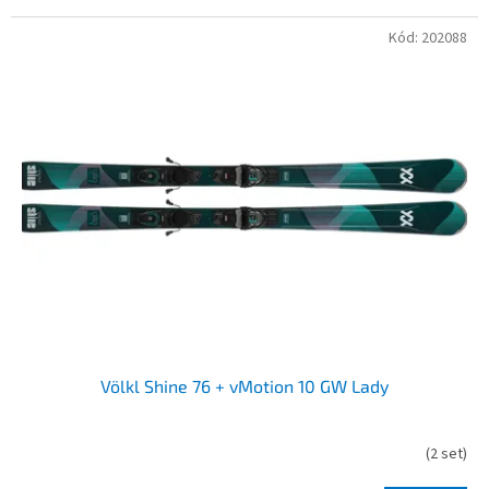
Kód:
202088
Völkl Shine 76 + vMotion 10 GW Lady
(
2 set
)