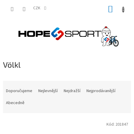
Přejít
NÁKUP
na
CZK
obsah
KOŠÍK
Völkl
Ř
a
Doporučujeme
Nejlevnější
Nejdražší
Nejprodávanější
z
e
Abecedně
n
í
V
p
Kód:
201847
ý
r