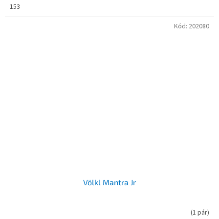
153
Kód:
202080
Völkl Mantra Jr
(
1 pár
)