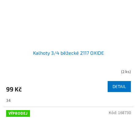
Kalhoty 3/4 běžecké 2117 OXIDE
(
2 ks
)
DETAIL
99 Kč
34
Kód:
168730
VÝPRODEJ