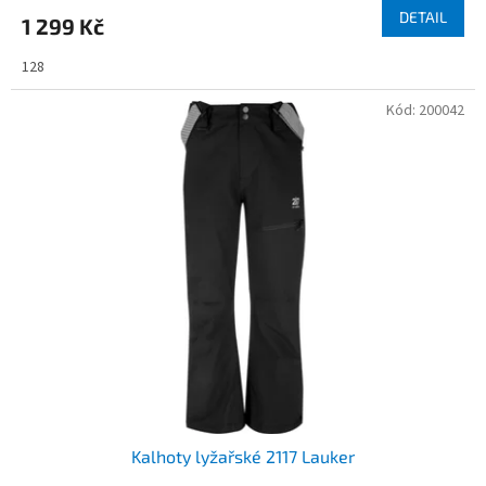
DETAIL
1 299 Kč
128
Kód:
200042
Kalhoty lyžařské 2117 Lauker