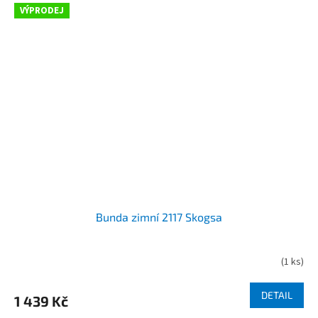
VÝPRODEJ
Bunda zimní 2117 Skogsa
(
1 ks
)
DETAIL
1 439 Kč