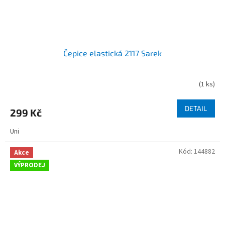
Čepice elastická 2117 Sarek
(
1 ks
)
DETAIL
299 Kč
Uni
Kód:
144882
Akce
VÝPRODEJ