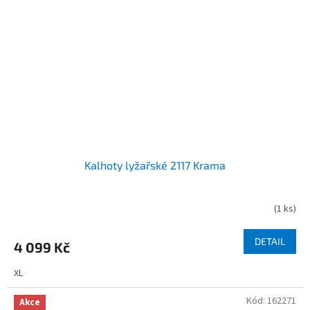
Kalhoty lyžařské 2117 Krama
(
1 ks
)
DETAIL
4 099 Kč
XL
Kód:
162271
Akce