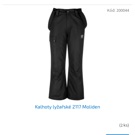
Kód:
200044
Kalhoty lyžařské 2117 Moliden
(
2 ks
)