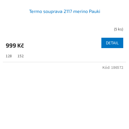
Termo souprava 2117 merino Pauki
(
5 ks
)
DETAIL
999 Kč
128
152
Kód:
186572