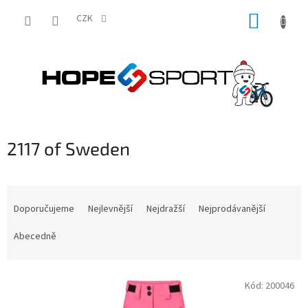
Přejít
NÁKUP
na
CZK
obsah
KOŠÍK
2117 of Sweden
Ř
a
Doporučujeme
Nejlevnější
Nejdražší
Nejprodávanější
z
e
Abecedně
n
í
V
p
Kód:
200046
ý
r