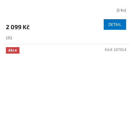
(
1 ks
)
DETAIL
2 099 Kč
152
Kód:
187014
Akce