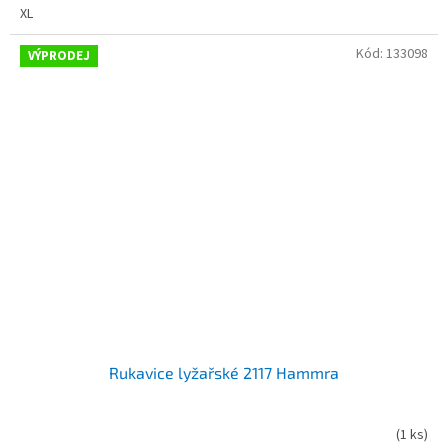
XL
Kód:
133098
VÝPRODEJ
Rukavice lyžařské 2117 Hammra
(
1 ks
)