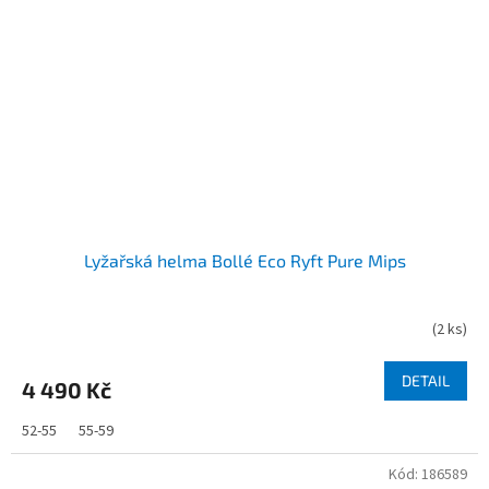
Lyžařská helma Bollé Eco Ryft Pure Mips
(
2 ks
)
DETAIL
4 490 Kč
52-55
55-59
Kód:
186589