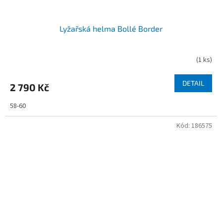
Lyžařská helma Bollé Border
(
1 ks
)
DETAIL
2 790 Kč
58-60
Kód:
186575