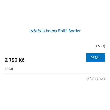
Lyžařská helma Bollé Border
(
>5 ks
)
DETAIL
2 790 Kč
55-58
Kód:
181648