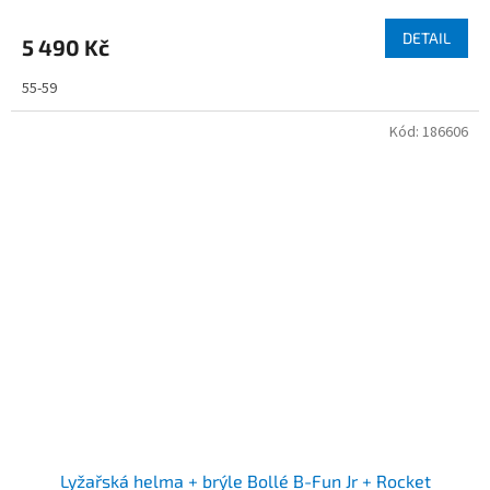
DETAIL
5 490 Kč
55-59
Kód:
186606
Lyžařská helma + brýle Bollé B-Fun Jr + Rocket