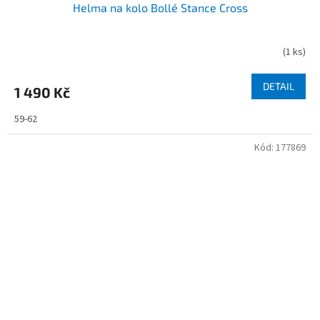
Helma na kolo Bollé Stance Cross
(
1 ks
)
DETAIL
1 490 Kč
59-62
Kód:
177869