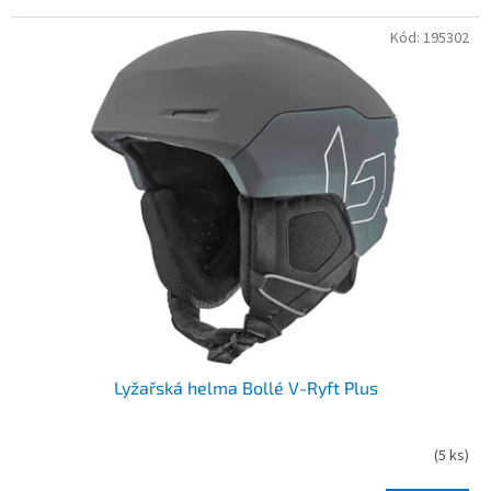
Kód:
195302
Lyžařská helma Bollé V-Ryft Plus
(
5 ks
)