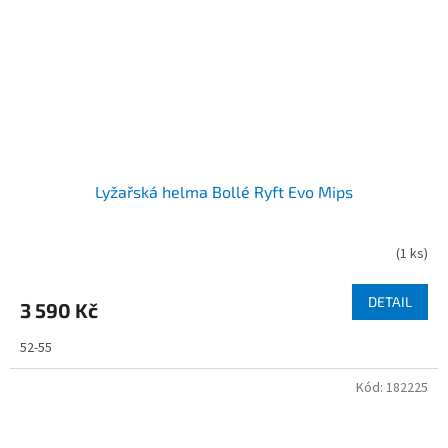
Lyžařská helma Bollé Ryft Evo Mips
(
1 ks
)
DETAIL
3 590 Kč
52-55
Kód:
182225