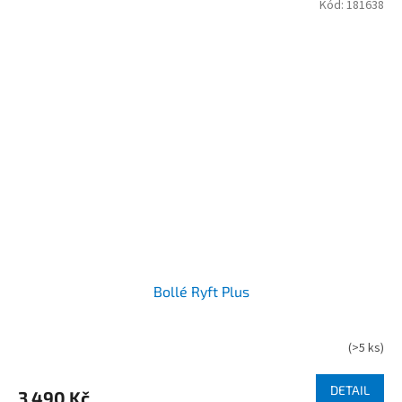
Kód:
181638
Bollé Ryft Plus
(
>5 ks
)
DETAIL
3 490 Kč