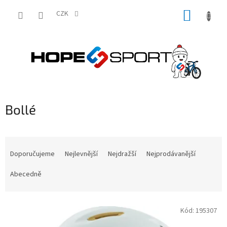
Přejít
NÁKUP
na
CZK
obsah
KOŠÍK
Bollé
Ř
a
Doporučujeme
Nejlevnější
Nejdražší
Nejprodávanější
z
e
Abecedně
n
í
V
p
Kód:
195307
ý
r