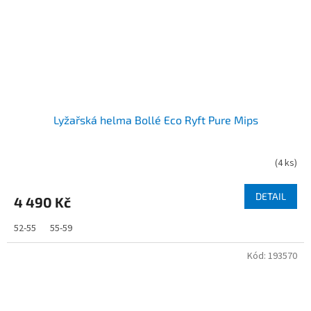
Lyžařská helma Bollé Eco Ryft Pure Mips
(
4 ks
)
DETAIL
4 490 Kč
52-55
55-59
Kód:
193570