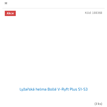
M
Kód:
188368
Akce
Lyžařská helma Bollé V-Ryft Plus S1-S3
(
3 ks
)