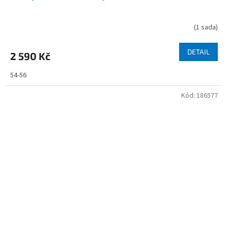
(
1 sada
)
DETAIL
2 590 Kč
54-56
Kód:
186577