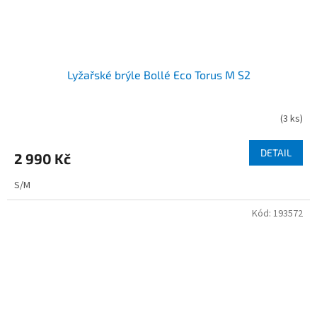
Lyžařské brýle Bollé Eco Torus M S2
(
3 ks
)
DETAIL
2 990 Kč
S/M
Kód:
193572