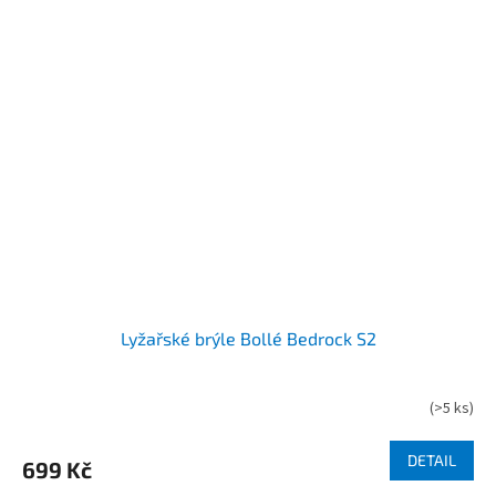
Lyžařské brýle Bollé Bedrock S2
(
>5 ks
)
DETAIL
699 Kč