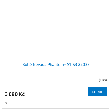
Bollé Nevada Phantom+ S1-S3 22033
(
1 ks
)
DETAIL
3 690 Kč
S