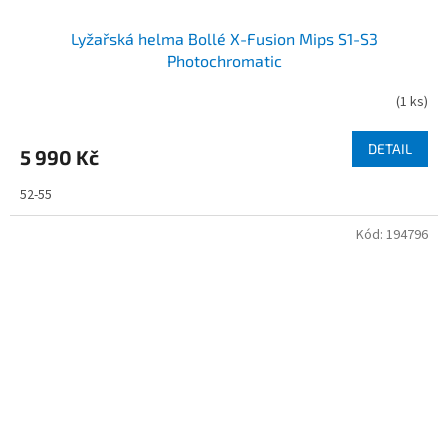
Lyžařská helma Bollé X-Fusion Mips S1-S3
Photochromatic
(
1 ks
)
DETAIL
5 990 Kč
52-55
Kód:
194796