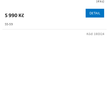
(
4 ks
)
DETAIL
5 990 Kč
55-59
Kód:
180324