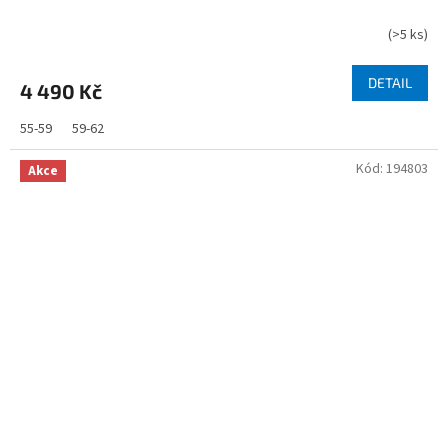
(
>5 ks
)
DETAIL
4 490 Kč
55-59
59-62
Kód:
194803
Akce