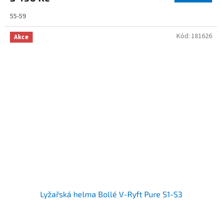
55-59
Kód:
181626
Akce
Lyžařská helma Bollé V-Ryft Pure S1-S3