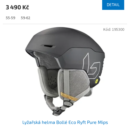
DETAIL
3 490 Kč
55-59
59-62
Kód:
195300
Lyžařská helma Bollé Eco Ryft Pure Mips