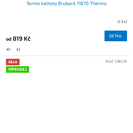
Termo kalhoty Brubeck 11870 Thermo
(
1 ks
)
DETAIL
819 Kč
od
40
42
Kód:
168135
Akce
VÝPRODEJ