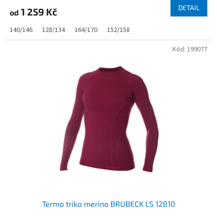
DETAIL
1 259 Kč
od
140/146
128/134
164/170
152/158
Kód:
199077
Termo triko merino BRUBECK LS 12810