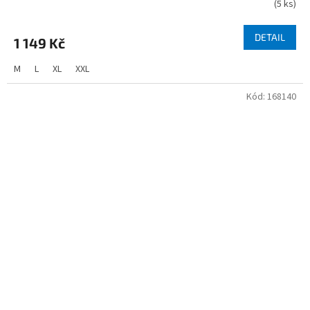
(
5 ks
)
DETAIL
1 149 Kč
M
L
XL
XXL
Kód:
168140