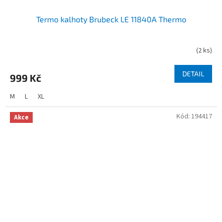
Termo kalhoty Brubeck LE 11840A Thermo
(
2 ks
)
DETAIL
999 Kč
M
L
XL
Kód:
194417
Akce