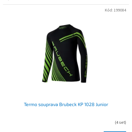
Kód:
199084
Termo souprava Brubeck KP 1028 Junior
(
4 set
)