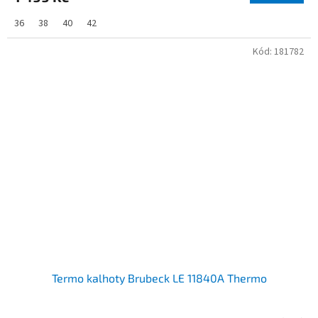
36
38
40
42
Kód:
181782
Termo kalhoty Brubeck LE 11840A Thermo