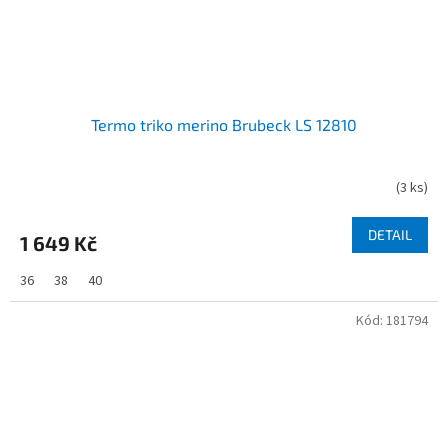
Termo triko merino Brubeck LS 12810
(
3 ks
)
DETAIL
1 649 Kč
36
38
40
Kód:
181794