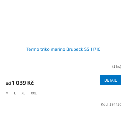
Termo triko merino Brubeck SS 11710
(
1 ks
)
DETAIL
1 039 Kč
od
M
L
XL
XXL
Kód:
194410