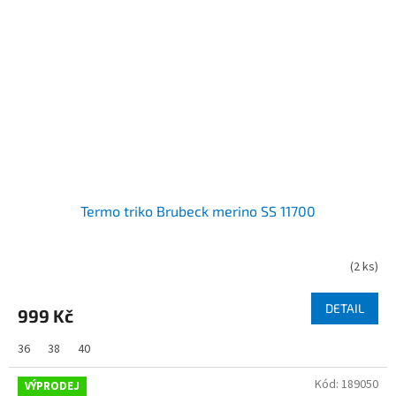
Termo triko Brubeck merino SS 11700
(
2 ks
)
DETAIL
999 Kč
36
38
40
Kód:
189050
VÝPRODEJ