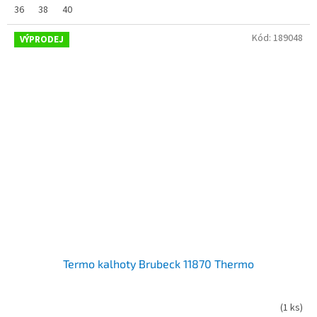
36
38
40
Kód:
189048
VÝPRODEJ
Termo kalhoty Brubeck 11870 Thermo
(
1 ks
)