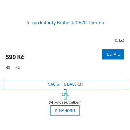
Termo kalhoty Brubeck 11870 Thermo
(
1 ks
)
DETAIL
599 Kč
40
42
NAČÍST 16 DALŠÍCH
S
1
2
t
O
r
34
položek celkem
v
á
l
NAHORU
n
á
k
d
o
v
a