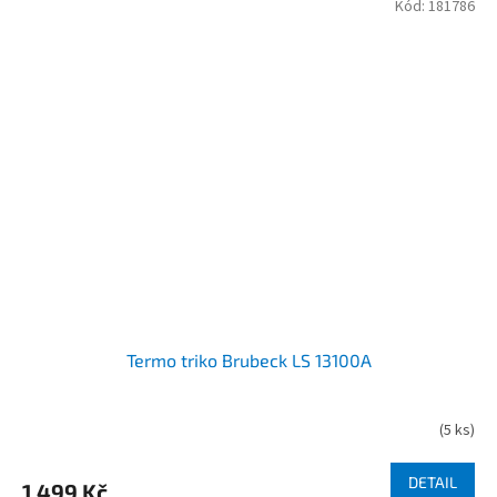
Kód:
181786
Termo triko Brubeck LS 13100A
(
5 ks
)
DETAIL
1 499 Kč