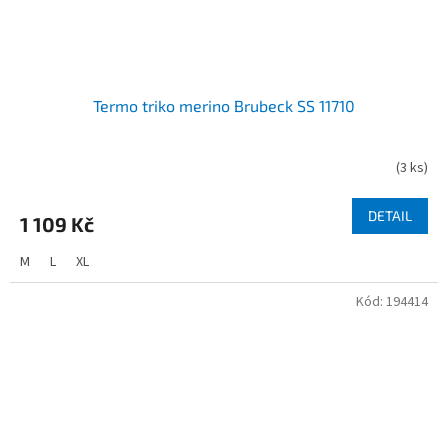
Termo triko merino Brubeck SS 11710
(
3 ks
)
DETAIL
1 109 Kč
M
L
XL
Kód:
194414