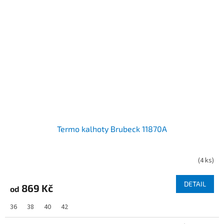
Termo kalhoty Brubeck 11870A
(
4 ks
)
DETAIL
869 Kč
od
36
38
40
42