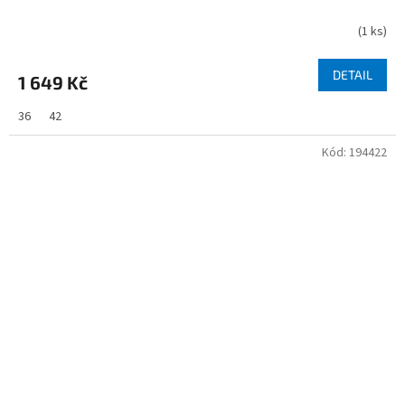
(
1 ks
)
DETAIL
1 649 Kč
36
42
Kód:
194422