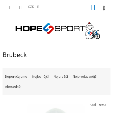
Přejít
NÁKUP
na
CZK
obsah
KOŠÍK
Brubeck
Ř
a
Doporučujeme
Nejlevnější
Nejdražší
Nejprodávanější
z
e
Abecedně
n
í
V
p
Kód:
199631
ý
r