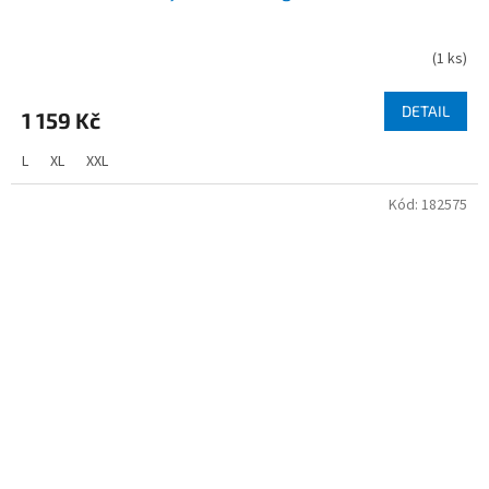
(
1 ks
)
DETAIL
1 159 Kč
L
XL
XXL
Kód:
182575