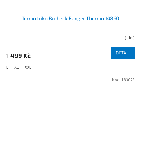
Termo triko Brubeck Ranger Thermo 14860
(
1 ks
)
DETAIL
1 499 Kč
L
XL
XXL
Kód:
183023