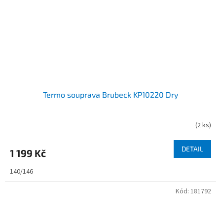
Termo souprava Brubeck KP10220 Dry
(
2 ks
)
DETAIL
1 199 Kč
140/146
Kód:
181792