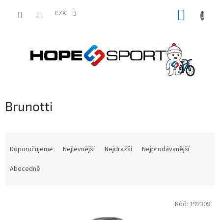
Přejít
NÁKUP
na
CZK
obsah
KOŠÍK
Brunotti
Ř
a
Doporučujeme
Nejlevnější
Nejdražší
Nejprodávanější
z
e
Abecedně
n
í
V
p
Kód:
192309
ý
r