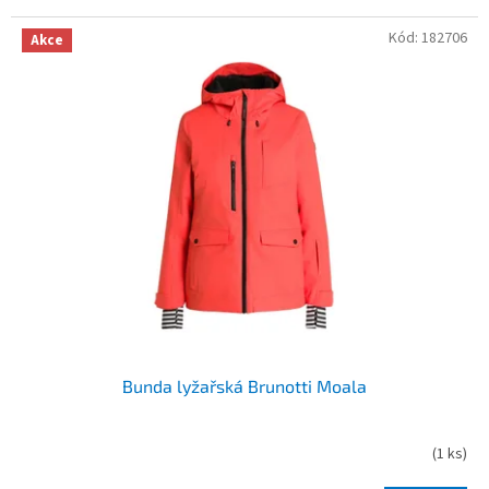
Kód:
182706
Akce
Bunda lyžařská Brunotti Moala
(
1 ks
)