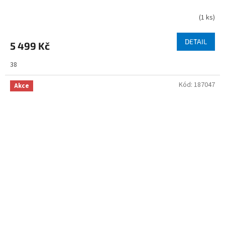
(
1 ks
)
DETAIL
5 499 Kč
38
Kód:
187047
Akce