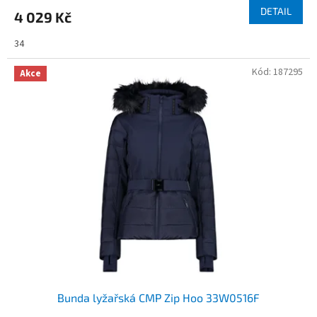
DETAIL
4 029 Kč
34
Kód:
187295
Akce
Bunda lyžařská CMP Zip Hoo 33W0516F