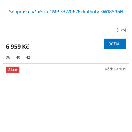
Souprava lyžařská CMP 33W0676+kalhoty 3W18596N
(
1 ks
)
DETAIL
6 959 Kč
36
40
42
Kód:
187039
Akce