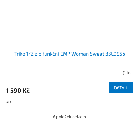
Triko 1/2 zip funkční CMP Woman Sweat 33L0956
(
1 ks
)
DETAIL
1 590 Kč
40
6
položek celkem
O
v
l
á