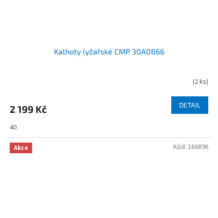
Kalhoty lyžařské CMP 30A0866
(
2 ks
)
DETAIL
2 199 Kč
40
Kód:
186896
Akce