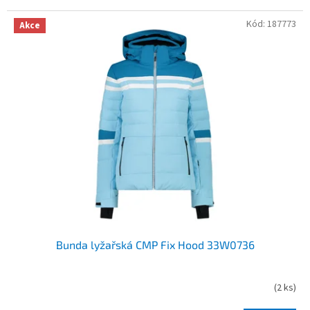
Kód:
187773
Akce
Bunda lyžařská CMP Fix Hood 33W0736
(
2 ks
)