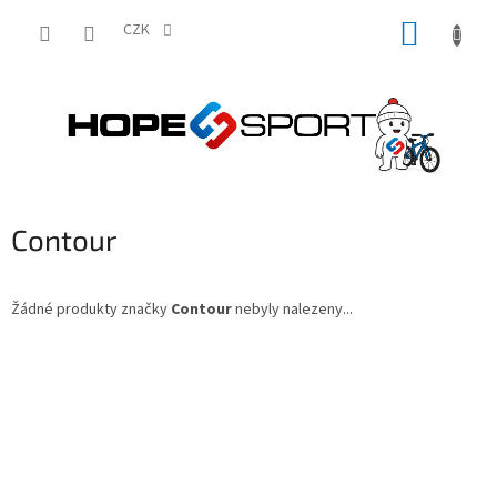
Přejít
NÁKUP
na
CZK
obsah
KOŠÍK
Contour
Žádné produkty značky
Contour
nebyly nalezeny...
Z
á
p
a