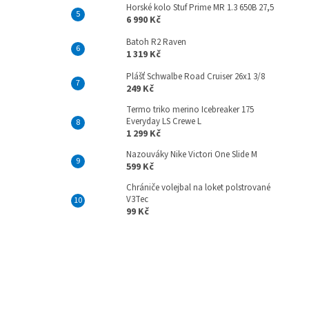
Horské kolo Stuf Prime MR 1.3 650B 27,5
6 990 Kč
Batoh R2 Raven
1 319 Kč
Plášť Schwalbe Road Cruiser 26x1 3/8
249 Kč
Termo triko merino Icebreaker 175
Everyday LS Crewe L
1 299 Kč
Nazouváky Nike Victori One Slide M
599 Kč
Chrániče volejbal na loket polstrované
V3Tec
99 Kč
Z
á
p