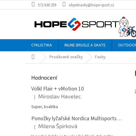
Přejít
572 630 259
objednavky@hope-sport.cz
na
obsah
CYKLISTIKA
INLINE BRUSLE A SKATE
OUTDOO
Domů
Prodávané značky
Fashy
P
o
Hodnocení
s
t
Völkl Flair + vMotion 10
r
Miroslav Havelec
|
Hodnocení produktu je 5 z 5 hvězdiček.
a
n
Super, kvalitka
n
Ponožky lyžařské Nordica Multisports Winter dvojbalení
í
Milena Špirková
p
|
Hodnocení produktu je 5 z 5 hvězdiček.
a