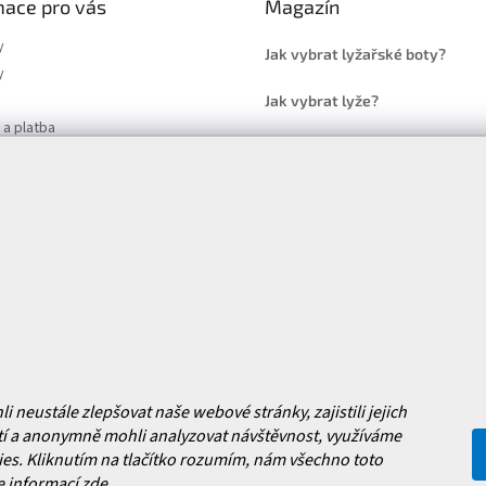
mace pro vás
Magazín
y
Jak vybrat lyžařské boty?
y
Jak vybrat lyže?
a platba
Často kladené dotazy
, výměna a reklamace zboží
í podmínky
y ochrany osobních údajů
ní obchodu
Facebook
 nových produktech na našem e-
neustále zlepšovat naše webové stránky, zajistili jejich
í a anonymně mohli analyzovat návštěvnost, využíváme
es. Kliknutím na tlačítko rozumím, nám všechno toto
e informací
zde
.