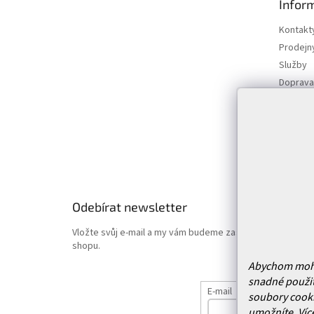
Infor
a
t
Kontakt
í
Prodejn
Služby
Doprava 
Vrácení
Obchodn
Podmínk
Hodnoce
Odebírat newsletter
Vložte svůj e-mail a my vám budeme zasílat informace o
shopu.
Abychom mohli 
snadné použit
E-mail
soubory cooki
umožníte.
Víc