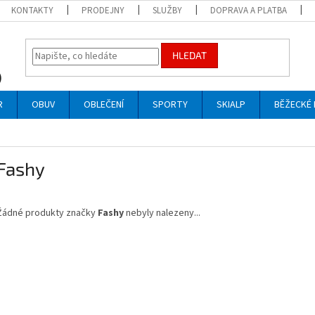
KONTAKTY
PRODEJNY
SLUŽBY
DOPRAVA A PLATBA
HLEDAT
R
OBUV
OBLEČENÍ
SPORTY
SKIALP
BĚŽECKÉ 
Fashy
Žádné produkty značky
Fashy
nebyly nalezeny...