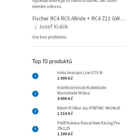
Vypadají dobře,je to vánoční dárek, tak zatím
n
nemám odezvu.
e
l
Fischer RC4 RCS Allride + RC4 Z11 GW PR
Jozef Králik
|
Hodnocení produktu je 5 z 5 hvězdiček.
Vse bez problemu
Top 10 produktů
Hoka Anacapa Low GTX W
1 999 Kč
Kolečkové brusle Rollerblade
Macroblade 90 Boa
4 999 Kč
Batoh R2 Blue Jay ATBP08C 49x24x20
1 319 Kč
Plášť Rubena Rascal New Racing Pro
29x2,25
1 199 Kč