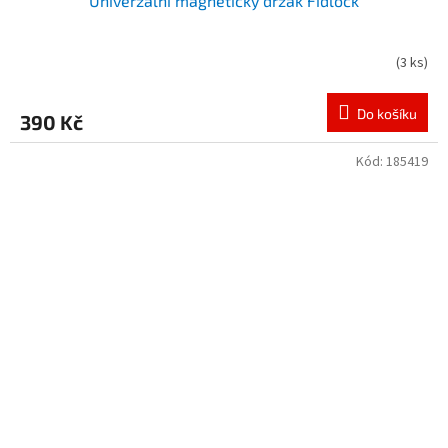
Univerzální magnetický držák Fidlock
(
3 ks
)
Do košíku
390 Kč
Kód:
185419