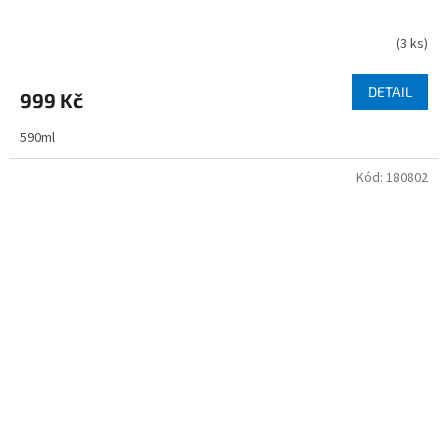
(
3 ks
)
DETAIL
999 Kč
590ml
Kód:
180802