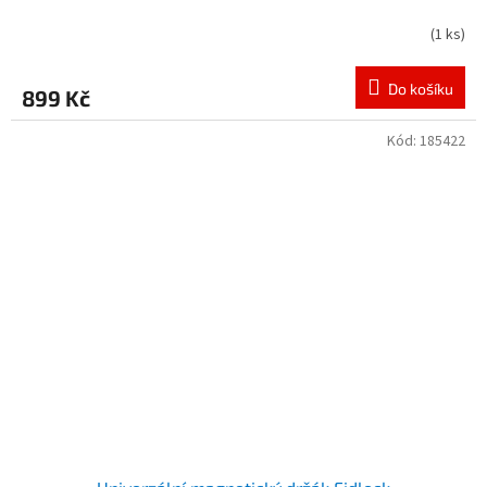
(
1 ks
)
Do košíku
899 Kč
Kód:
185422