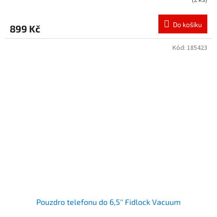
(
2 ks
)
Do košíku
899 Kč
Kód:
185423
Pouzdro telefonu do 6,5'' Fidlock Vacuum