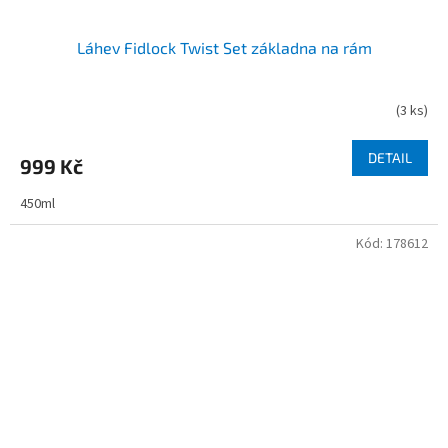
Láhev Fidlock Twist Set základna na rám
(
3 ks
)
DETAIL
999 Kč
450ml
Kód:
178612