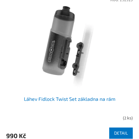
Kód:
191315
Láhev Fidlock Twist Set základna na rám
(
2 ks
)
DETAIL
990 Kč