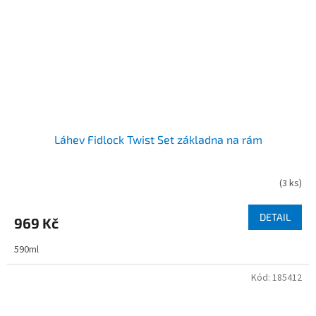
Láhev Fidlock Twist Set základna na rám
(
3 ks
)
DETAIL
969 Kč
590ml
Kód:
185412