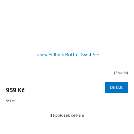
Láhev Fidlock Bottle Twist Set
(
2 sada
)
DETAIL
959 Kč
590ml
16
položek celkem
O
v
l