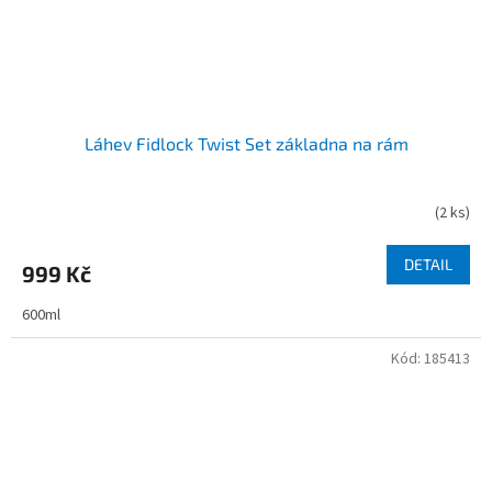
Láhev Fidlock Twist Set základna na rám
(
2 ks
)
DETAIL
999 Kč
600ml
Kód:
185413