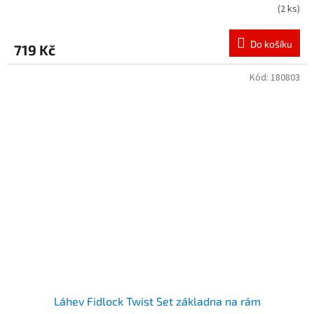
(
2 ks
)
Do košíku
719 Kč
Kód:
180803
Láhev Fidlock Twist Set základna na rám