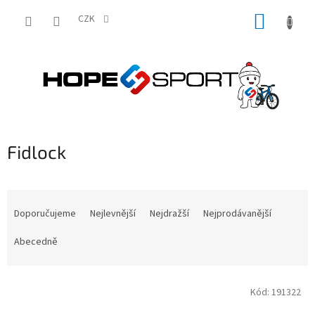
Přejít
NÁKUP
na
CZK
obsah
KOŠÍK
Fidlock
Ř
a
Doporučujeme
Nejlevnější
Nejdražší
Nejprodávanější
z
e
Abecedně
n
í
V
p
Kód:
191322
ý
r