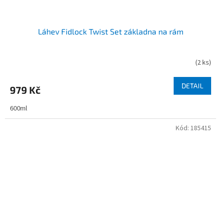
Láhev Fidlock Twist Set základna na rám
(
2 ks
)
DETAIL
979 Kč
600ml
Kód:
185415