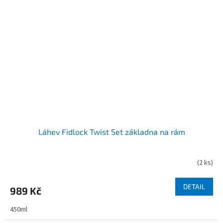
Láhev Fidlock Twist Set základna na rám
(
2 ks
)
DETAIL
989 Kč
450ml