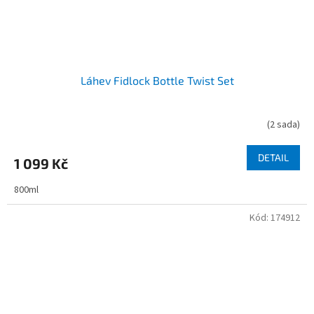
Láhev Fidlock Bottle Twist Set
(
2 sada
)
DETAIL
1 099 Kč
800ml
Kód:
174912