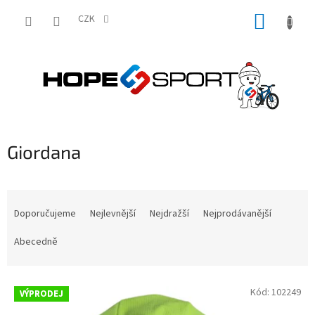
Přejít
NÁKUP
na
CZK
obsah
KOŠÍK
Giordana
Ř
a
Doporučujeme
Nejlevnější
Nejdražší
Nejprodávanější
z
e
Abecedně
n
í
V
p
Kód:
102249
VÝPRODEJ
ý
r