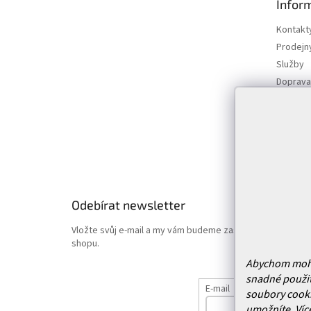
Infor
a
t
Kontakt
í
Prodejn
Služby
Doprava 
Vrácení
Obchodn
Podmínk
Hodnoce
Odebírat newsletter
Vložte svůj e-mail a my vám budeme zasílat informace o
shopu.
Abychom mohli 
snadné použit
E-mail
soubory cooki
umožníte.
Víc