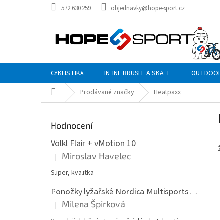
Přejít
572 630 259
objednavky@hope-sport.cz
na
obsah
CYKLISTIKA
INLINE BRUSLE A SKATE
OUTDOO
Domů
Prodávané značky
Heatpaxx
P
o
Hodnocení
s
t
Völkl Flair + vMotion 10
r
Miroslav Havelec
|
Hodnocení produktu je 5 z 5 hvězdiček.
a
n
Super, kvalitka
n
Ponožky lyžařské Nordica Multisports Winter dvojbalení
í
Milena Špirková
p
|
Hodnocení produktu je 5 z 5 hvězdiček.
a