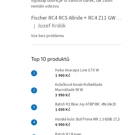
Vypadají dobře,je to vánoční dárek, tak zatím
n
nemám odezvu.
e
l
Fischer RC4 RCS Allride + RC4 Z11 GW PR
Jozef Králik
|
Hodnocení produktu je 5 z 5 hvězdiček.
Vse bez problemu
Top 10 produktů
Hoka Anacapa Low GTX W
1 990 Kč
Kolečkové brusle Rollerblade
Macroblade 90 W
3 990 Kč
Batoh R2 Blue Jay ATBP08C 49x24x20
1 690 Kč
Horské kolo Stuf Prime MR 1.3 650B 27,5
6 990 Kč
Batoh R2 Raven