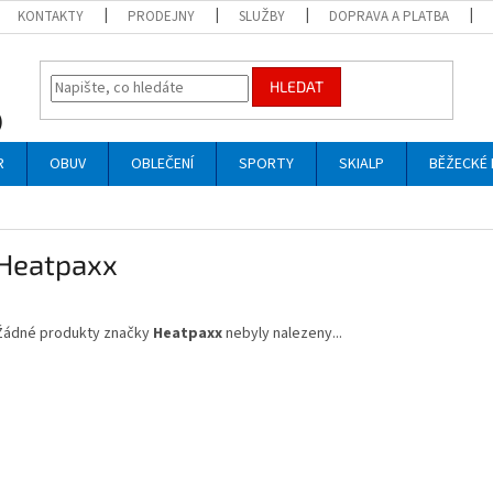
KONTAKTY
PRODEJNY
SLUŽBY
DOPRAVA A PLATBA
HLEDAT
R
OBUV
OBLEČENÍ
SPORTY
SKIALP
BĚŽECKÉ 
Heatpaxx
Žádné produkty značky
Heatpaxx
nebyly nalezeny...