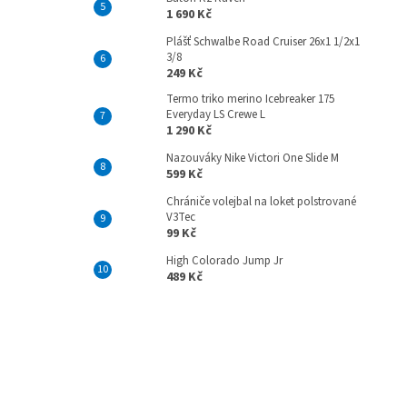
1 690 Kč
Plášť Schwalbe Road Cruiser 26x1 1/2x1
3/8
249 Kč
Termo triko merino Icebreaker 175
Everyday LS Crewe L
1 290 Kč
Nazouváky Nike Victori One Slide M
599 Kč
Chrániče volejbal na loket polstrované
V3Tec
99 Kč
High Colorado Jump Jr
489 Kč
Z
á
p