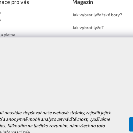
mace pro vás
Magazín
y
Jak vybrat lyžařské boty?
y
Jak vybrat lyže?
a platba
Často kladené dotazy
, výměna a reklamace zboží
í podmínky
y ochrany osobních údajů
ní obchodu
Facebook
 nových produktech na našem e-
neustále zlepšovat naše webové stránky, zajistili jejich
í a anonymně mohli analyzovat návštěvnost, využíváme
es. Kliknutím na tlačítko rozumím, nám všechno toto
e informací
zde
.