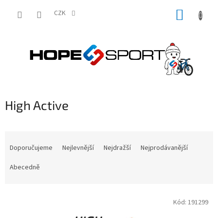
Přejít
NÁKUP
na
CZK
obsah
KOŠÍK
High Active
Ř
a
Doporučujeme
Nejlevnější
Nejdražší
Nejprodávanější
z
e
Abecedně
n
í
V
p
Kód:
191299
ý
r