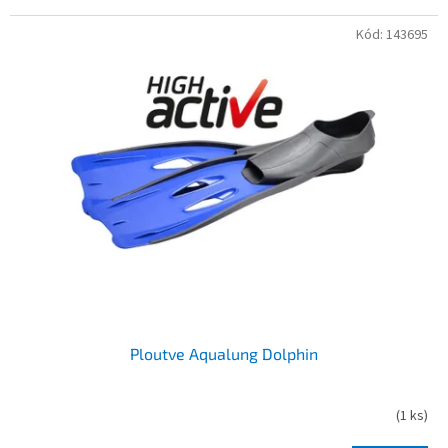
Kód:
143695
Ploutve Aqualung Dolphin
(
1 ks
)