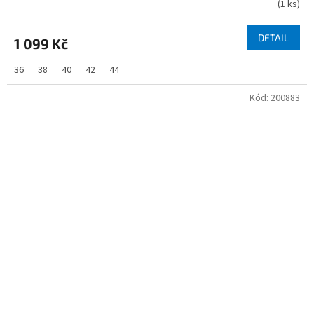
(
1 ks
)
DETAIL
1 099 Kč
36
38
40
42
44
Kód:
200883