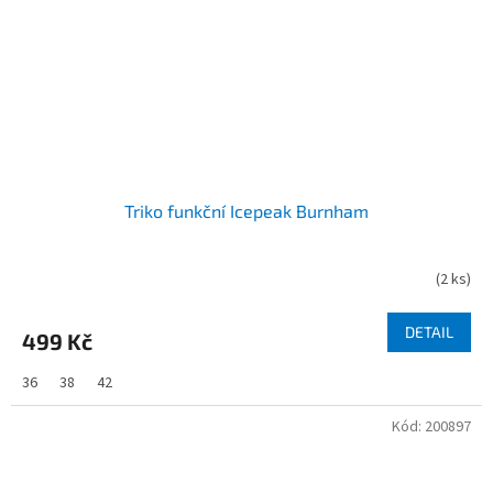
Triko funkční Icepeak Burnham
(
2 ks
)
DETAIL
499 Kč
36
38
42
Kód:
200897