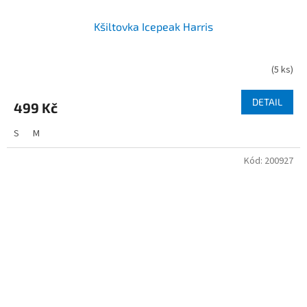
Kšiltovka Icepeak Harris
(
5 ks
)
DETAIL
499 Kč
S
M
Kód:
200927