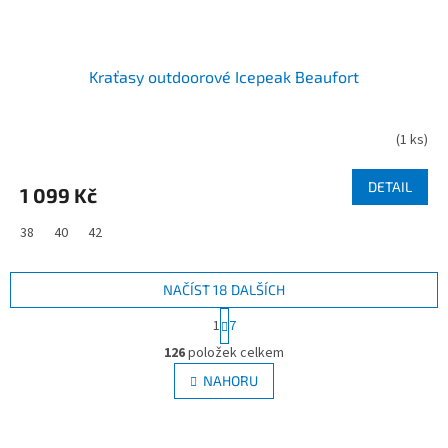
Kraťasy outdoorové Icepeak Beaufort
(
1 ks
)
DETAIL
1 099 Kč
38
40
42
NAČÍST 18 DALŠÍCH
S
1
7
t
O
r
126
položek celkem
v
á
l
NAHORU
n
á
k
d
o
v
a