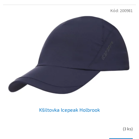
Kód:
200981
Kšiltovka Icepeak Holbrook
(
3 ks
)