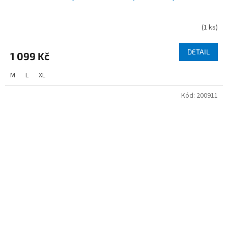
(
1 ks
)
DETAIL
1 099 Kč
M
L
XL
Kód:
200911