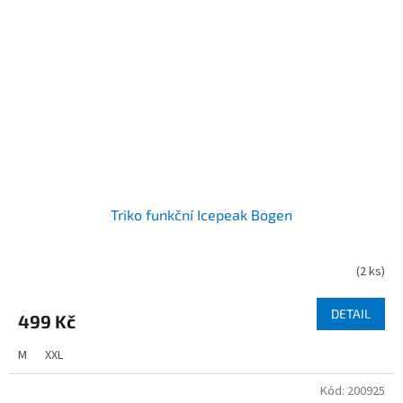
Triko funkční Icepeak Bogen
(
2 ks
)
DETAIL
499 Kč
M
XXL
Kód:
200925