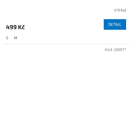
(
>5 ks
)
DETAIL
499 Kč
S
M
Kód:
200977