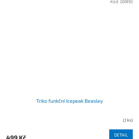
Kód:
200892
Triko funkční Icepeak Beasley
(
2 ks
)
DETAIL
499 Kč