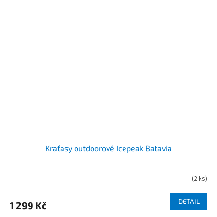
Kraťasy outdoorové Icepeak Batavia
(
2 ks
)
DETAIL
1 299 Kč