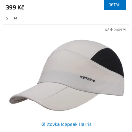
DETAIL
399 Kč
S
M
Kód:
200979
Kšiltovka Icepeak Harris