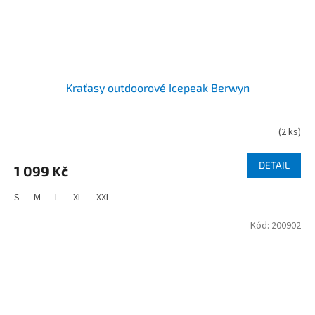
Kraťasy outdoorové Icepeak Berwyn
(
2 ks
)
DETAIL
1 099 Kč
S
M
L
XL
XXL
Kód:
200902