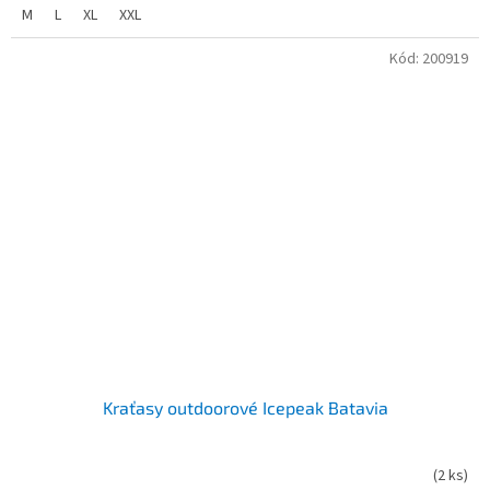
M
L
XL
XXL
Kód:
200919
Kraťasy outdoorové Icepeak Batavia
(
2 ks
)