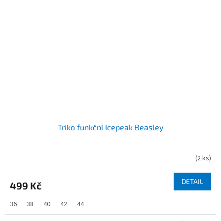
Triko funkční Icepeak Beasley
(
2 ks
)
DETAIL
499 Kč
36
38
40
42
44