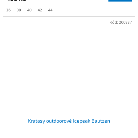
36
38
40
42
44
Kód:
200887
Kraťasy outdoorové Icepeak Bautzen