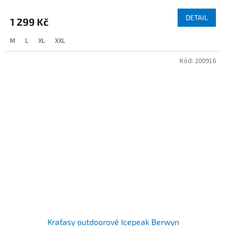
DETAIL
1 299 Kč
M
L
XL
XXL
Kód:
200916
Kraťasy outdoorové Icepeak Berwyn