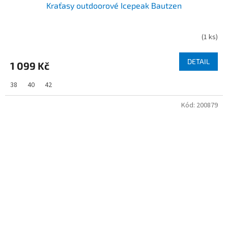
Kraťasy outdoorové Icepeak Bautzen
(
1 ks
)
DETAIL
1 099 Kč
38
40
42
Kód:
200879