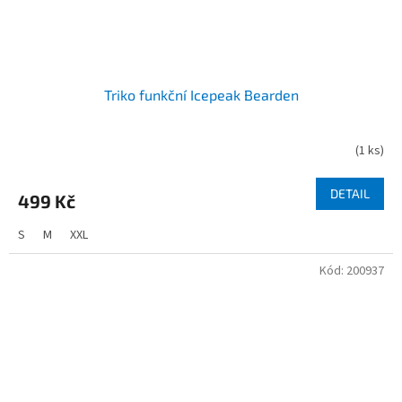
Triko funkční Icepeak Bearden
(
1 ks
)
DETAIL
499 Kč
S
M
XXL
Kód:
200937