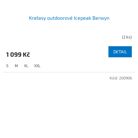
Kraťasy outdoorové Icepeak Berwyn
(
2 ks
)
DETAIL
1 099 Kč
S
M
XL
XXL
Kód:
200906