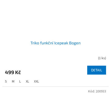
Triko funkční Icepeak Bogen
(
1 ks
)
DETAIL
499 Kč
S
M
L
XL
XXL
Kód:
200933