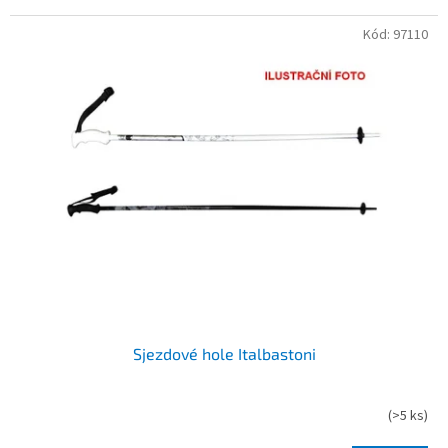
Kód:
97110
Sjezdové hole Italbastoni
(
>5 ks
)