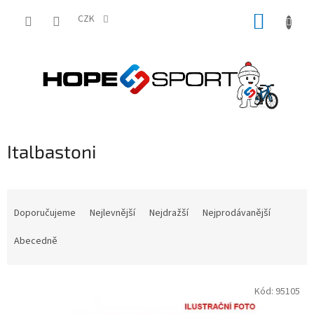
Přejít
NÁKUP
na
CZK
obsah
KOŠÍK
Italbastoni
Ř
a
Doporučujeme
Nejlevnější
Nejdražší
Nejprodávanější
z
e
Abecedně
n
í
V
p
Kód:
95105
ý
r