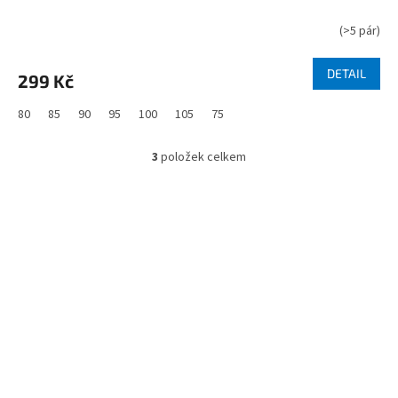
(
>5 pár
)
DETAIL
299 Kč
80
85
90
95
100
105
75
3
položek celkem
O
v
l
á
d
Z
a
á
c
í
p
p
a
r
t
v
í
k
y
v