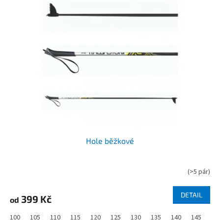
p
o
i
d
s
u
p
k
r
t
o
ů
d
u
k
t
ů
Hole běžkové
(
>5 pár
)
DETAIL
399 Kč
od
100
105
110
115
120
125
130
135
140
145
15