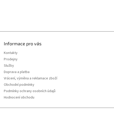
ý
p
i
s
u
Informace pro vás
Kontakty
Prodejny
Služby
Doprava a platba
Vrácení, výměna a reklamace zboží
Obchodní podmínky
Podmínky ochrany osobních údajů
Hodnocení obchodu