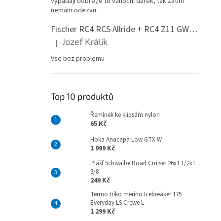
Vypadají dobře,je to vánoční dárek, tak zatím
n
nemám odezvu.
e
l
Fischer RC4 RCS Allride + RC4 Z11 GW PR
Jozef Králik
|
Hodnocení produktu je 5 z 5 hvězdiček.
Vse bez problemu
Top 10 produktů
Řemínek ke klipsám nylon
65 Kč
Hoka Anacapa Low GTX W
1 999 Kč
Plášť Schwalbe Road Cruiser 26x1 1/2x1
3/8
249 Kč
Termo triko merino Icebreaker 175
Everyday LS Crewe L
1 299 Kč