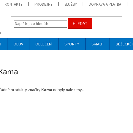
KONTAKTY
PRODEJNY
SLUŽBY
DOPRAVA A PLATBA
HLEDAT
R
OBUV
OBLEČENÍ
SPORTY
SKIALP
BĚŽECKÉ 
Kama
Žádné produkty značky
Kama
nebyly nalezeny...