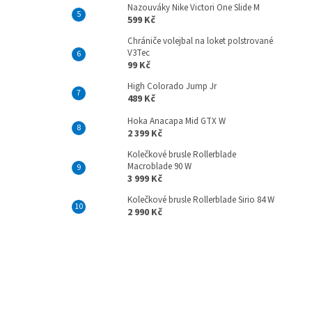
Nazouváky Nike Victori One Slide M
599 Kč
Chrániče volejbal na loket polstrované
V3Tec
99 Kč
High Colorado Jump Jr
489 Kč
Hoka Anacapa Mid GTX W
2 399 Kč
Kolečkové brusle Rollerblade
Macroblade 90 W
3 999 Kč
Kolečkové brusle Rollerblade Sirio 84 W
2 990 Kč
Z
á
p