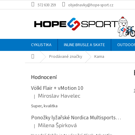
Přejít
572 630 259
objednavky@hope-sport.cz
na
obsah
CYKLISTIKA
INLINE BRUSLE A SKATE
OUTDOO
Domů
Prodávané značky
Kama
P
o
Hodnocení
s
t
Völkl Flair + vMotion 10
r
Miroslav Havelec
|
Hodnocení produktu je 5 z 5 hvězdiček.
a
n
Super, kvalitka
n
Ponožky lyžařské Nordica Multisports Winter dvojbalení
í
Milena Špirková
p
|
Hodnocení produktu je 5 z 5 hvězdiček.
a