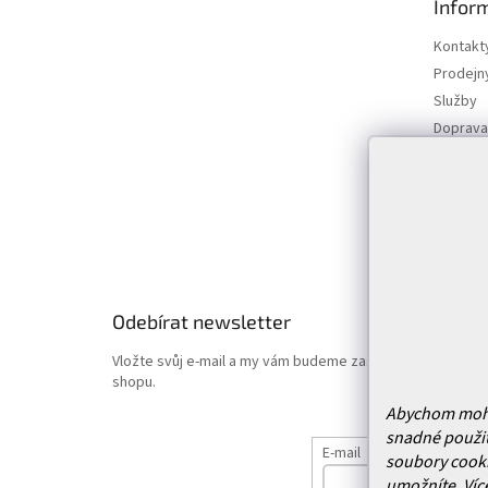
Infor
a
t
Kontakt
í
Prodejn
Služby
Doprava 
Vrácení
Obchodn
Podmínk
Hodnoce
Odebírat newsletter
Vložte svůj e-mail a my vám budeme zasílat informace o
shopu.
Abychom mohli 
snadné použit
E-mail
soubory cooki
umožníte.
Víc