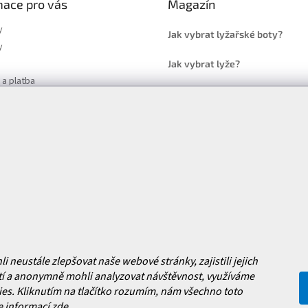
mace pro vás
Magazín
y
Jak vybrat lyžařské boty?
y
Jak vybrat lyže?
a platba
Často kladené dotazy
, výměna a reklamace zboží
í podmínky
y ochrany osobních údajů
ní obchodu
Facebook
 nových produktech na našem e-
neustále zlepšovat naše webové stránky, zajistili jejich
í a anonymně mohli analyzovat návštěvnost, využíváme
es. Kliknutím na tlačítko rozumím, nám všechno toto
e informací
zde
.