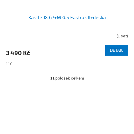
Kästle JX 67+M 4.5 Fastrak II+deska
(
1 set
)
DETAIL
3 490 Kč
110
11
položek celkem
O
v
l
á
d
Z
a
á
c
í
p
p
a
r