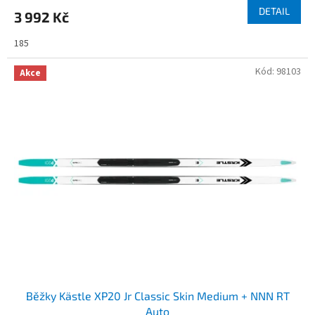
DETAIL
3 992 Kč
185
Kód:
98103
Akce
Běžky Kästle XP20 Jr Classic Skin Medium + NNN RT
Auto