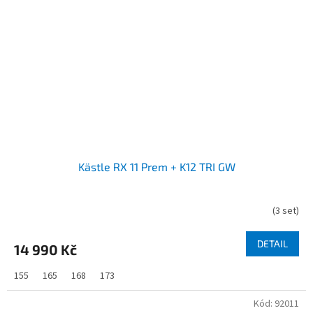
Kästle RX 11 Prem + K12 TRI GW
(
3 set
)
DETAIL
14 990 Kč
155
165
168
173
Kód:
92011