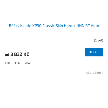
Běžky Kästle XP30 Classic Skin Hard + NNN RT Auto
(
2 set
)
DETAIL
3 832 Kč
od
180
196
204
Kód:
199984