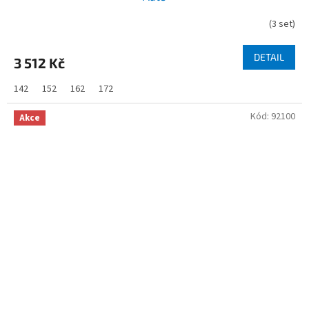
(
3 set
)
DETAIL
3 512 Kč
142
152
162
172
Kód:
92100
Akce