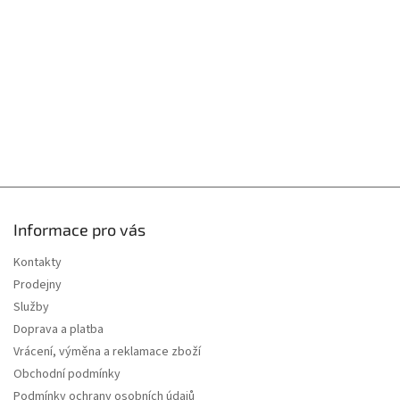
t
v
í
k
y
v
ý
p
i
s
u
Informace pro vás
Kontakty
Prodejny
Služby
Doprava a platba
Vrácení, výměna a reklamace zboží
Obchodní podmínky
Podmínky ochrany osobních údajů