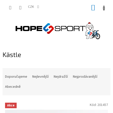
Přejít
NÁKUP
na
CZK
obsah
KOŠÍK
Kästle
Ř
a
Doporučujeme
Nejlevnější
Nejdražší
Nejprodávanější
z
e
Abecedně
n
í
V
p
Kód:
201457
Akce
ý
r