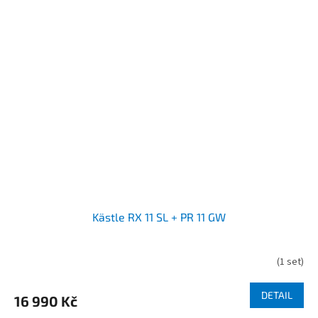
Kästle RX 11 SL + PR 11 GW
(
1 set
)
DETAIL
16 990 Kč