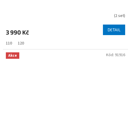
(
2 set
)
DETAIL
3 990 Kč
110
120
Kód:
91916
Akce