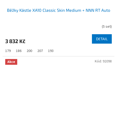
Běžky Kästle XA10 Classic Skin Medium + NNN RT Auto
(
5 set
)
DETAIL
3 832 Kč
179
186
200
207
193
Kód:
92098
Akce