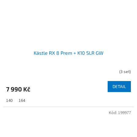
Kästle RX 8 Prem + K10 SLR GW
(
3 set
)
DETAIL
7 990 Kč
140
164
Kód:
199977