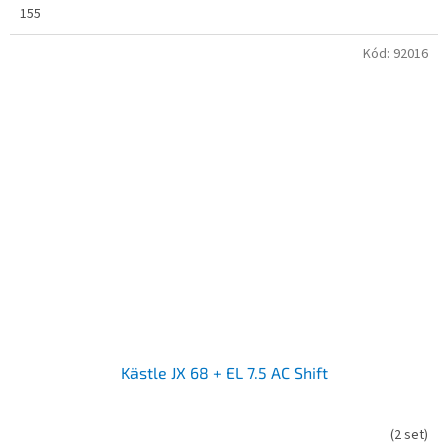
155
Kód:
92016
Kästle JX 68 + EL 7.5 AC Shift
(
2 set
)