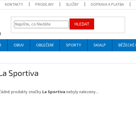
KONTAKTY
PRODEJNY
SLUŽBY
DOPRAVA A PLATBA
HLEDAT
R
OBUV
OBLEČENÍ
SPORTY
SKIALP
BĚŽECKÉ 
La Sportiva
Žádné produkty značky
La Sportiva
nebyly nalezeny...