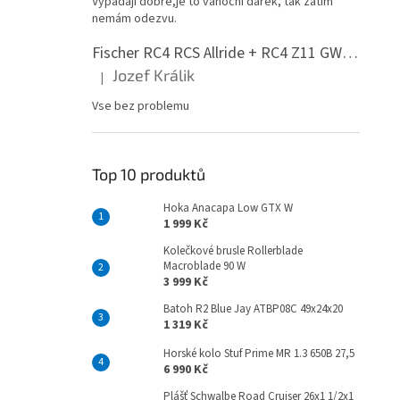
Vypadají dobře,je to vánoční dárek, tak zatím
n
nemám odezvu.
e
l
Fischer RC4 RCS Allride + RC4 Z11 GW PR
Jozef Králik
|
Hodnocení produktu je 5 z 5 hvězdiček.
Vse bez problemu
Top 10 produktů
Hoka Anacapa Low GTX W
1 999 Kč
Kolečkové brusle Rollerblade
Macroblade 90 W
3 999 Kč
Batoh R2 Blue Jay ATBP08C 49x24x20
1 319 Kč
Horské kolo Stuf Prime MR 1.3 650B 27,5
6 990 Kč
Plášť Schwalbe Road Cruiser 26x1 1/2x1