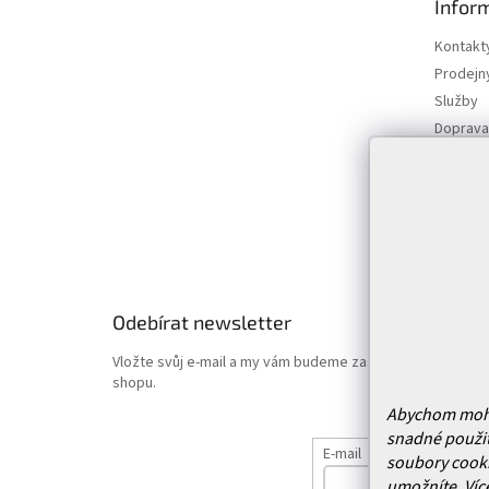
Infor
a
t
Kontakt
í
Prodejn
Služby
Doprava 
Vrácení
Obchodn
Podmínk
Hodnoce
Odebírat newsletter
Vložte svůj e-mail a my vám budeme zasílat informace o
shopu.
Abychom mohli 
snadné použit
E-mail
soubory cooki
umožníte.
Víc