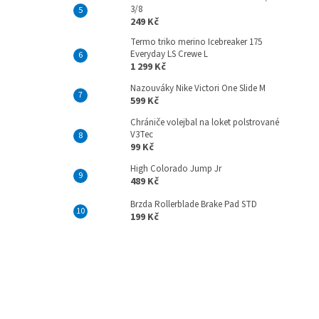
3/8
249 Kč
Termo triko merino Icebreaker 175
Everyday LS Crewe L
1 299 Kč
Nazouváky Nike Victori One Slide M
599 Kč
Chrániče volejbal na loket polstrované
V3Tec
99 Kč
High Colorado Jump Jr
489 Kč
Brzda Rollerblade Brake Pad STD
199 Kč
Z
á
p