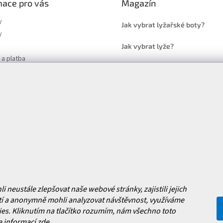
mace pro vás
Magazín
y
Jak vybrat lyžařské boty?
y
Jak vybrat lyže?
a platba
Často kladené dotazy
, výměna a reklamace zboží
í podmínky
y ochrany osobních údajů
ní obchodu
Facebook
 nových produktech na našem e-
neustále zlepšovat naše webové stránky, zajistili jejich
í a anonymně mohli analyzovat návštěvnost, využíváme
es. Kliknutím na tlačítko rozumím, nám všechno toto
e informací
zde
.