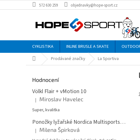
Přejít
572 630 259
objednavky@hope-sport.cz
na
obsah
CYKLISTIKA
INLINE BRUSLE A SKATE
OUTDOO
Domů
Prodávané značky
La Sportiva
P
o
Hodnocení
s
t
Völkl Flair + vMotion 10
r
Miroslav Havelec
|
Hodnocení produktu je 5 z 5 hvězdiček.
a
n
Super, kvalitka
n
Ponožky lyžařské Nordica Multisports Winter dvojbalení
í
Milena Špirková
p
|
Hodnocení produktu je 5 z 5 hvězdiček.
a