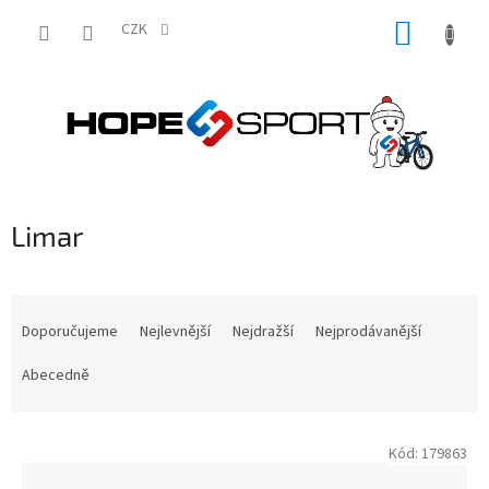
Přejít
NÁKUP
na
CZK
obsah
KOŠÍK
Limar
Ř
a
Doporučujeme
Nejlevnější
Nejdražší
Nejprodávanější
z
e
Abecedně
n
í
V
p
Kód:
179863
ý
r