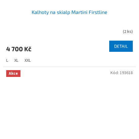
Kalhoty na skialp Martini Firstline
(
2 ks
)
DETAIL
4 700 Kč
L
XL
XXL
Kód:
193618
Akce