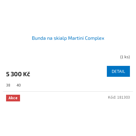
Bunda na skialp Martini Complex
(
1 ks
)
DETAIL
5 300 Kč
38
40
Kód:
181303
Akce