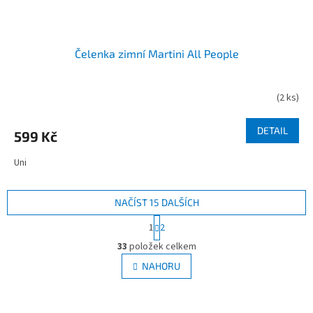
Čelenka zimní Martini All People
(
2 ks
)
DETAIL
599 Kč
Uni
NAČÍST 15 DALŠÍCH
S
1
2
t
O
r
33
položek celkem
v
á
l
NAHORU
n
á
k
d
o
v
a