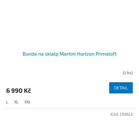
Bunda na skialp Martini Horizon Primaloft
(
1 ks
)
DETAIL
6 990 Kč
L
XL
XXL
Kód:
193613