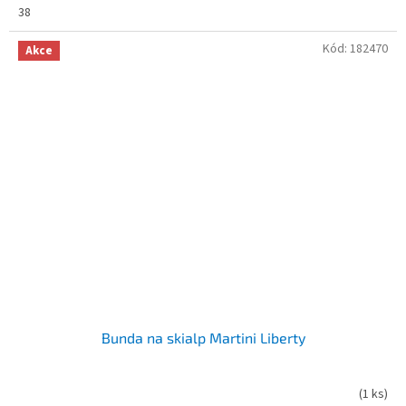
38
Kód:
182470
Akce
Bunda na skialp Martini Liberty
(
1 ks
)