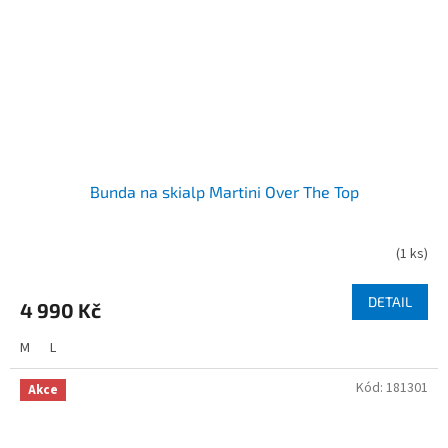
Bunda na skialp Martini Over The Top
(
1 ks
)
DETAIL
4 990 Kč
M
L
Kód:
181301
Akce