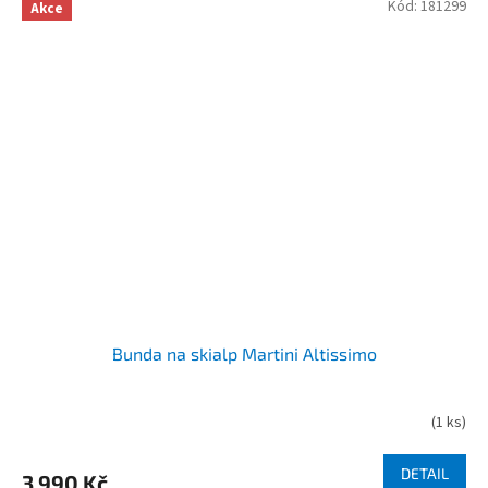
Kód:
181299
Akce
Bunda na skialp Martini Altissimo
(
1 ks
)
DETAIL
3 990 Kč