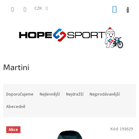
Přejít
NÁKUP
na
CZK
obsah
KOŠÍK
Martini
Ř
a
Doporučujeme
Nejlevnější
Nejdražší
Nejprodávanější
z
e
Abecedně
n
í
V
p
Kód:
193629
Akce
ý
r