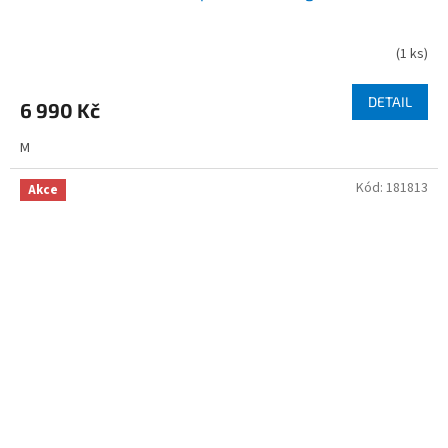
(
1 ks
)
DETAIL
6 990 Kč
M
Kód:
181813
Akce