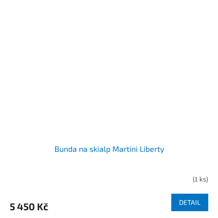
Bunda na skialp Martini Liberty
(
1 ks
)
DETAIL
5 450 Kč