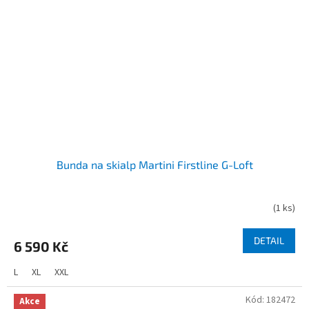
Bunda na skialp Martini Firstline G-Loft
(
1 ks
)
DETAIL
6 590 Kč
L
XL
XXL
Kód:
182472
Akce