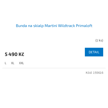
Bunda na skialp Martini Wildtrack Primaloft
(
1 ks
)
DETAIL
5 490 Kč
L
XL
XXL
Kód:
193616