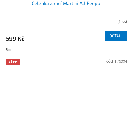
Čelenka zimní Martini All People
(
1 ks
)
DETAIL
599 Kč
Uni
Kód:
176994
Akce