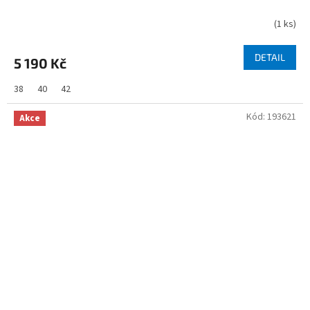
(
1 ks
)
DETAIL
5 190 Kč
38
40
42
Kód:
193621
Akce