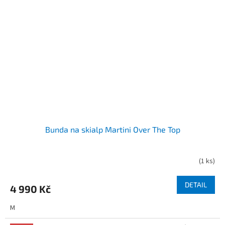
Bunda na skialp Martini Over The Top
(
1 ks
)
DETAIL
4 990 Kč
M