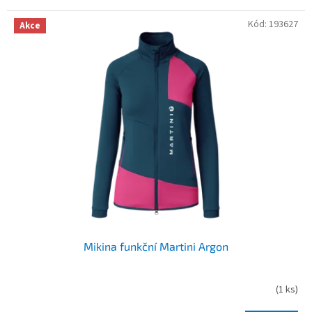
Kód:
193627
Akce
Mikina funkční Martini Argon
(
1 ks
)