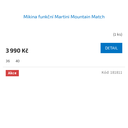
Mikina funkční Martini Mountain Match
(
1 ks
)
DETAIL
3 990 Kč
36
40
Kód:
181811
Akce