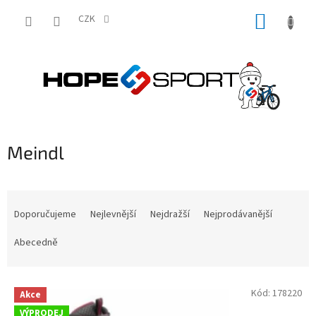
Přejít
NÁKUP
na
CZK
obsah
KOŠÍK
Meindl
Ř
a
Doporučujeme
Nejlevnější
Nejdražší
Nejprodávanější
z
e
Abecedně
n
í
V
p
Kód:
178220
Akce
ý
r
VÝPRODEJ