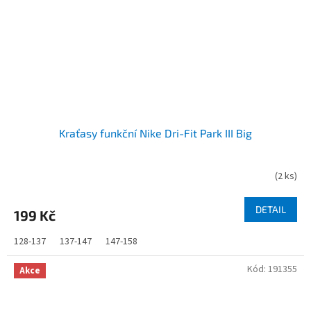
Kraťasy funkční Nike Dri-Fit Park III Big
(
2 ks
)
DETAIL
199 Kč
128-137
137-147
147-158
Kód:
191355
Akce