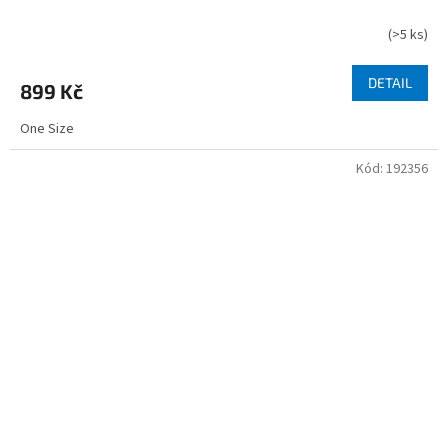
(
>5 ks
)
DETAIL
899 Kč
One Size
Kód:
192356