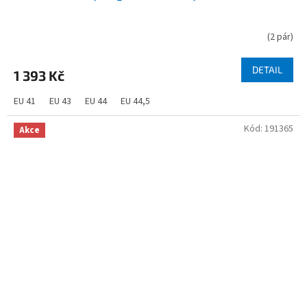
(
2 pár
)
DETAIL
1 393 Kč
EU 41
EU 43
EU 44
EU 44,5
Kód:
191365
Akce