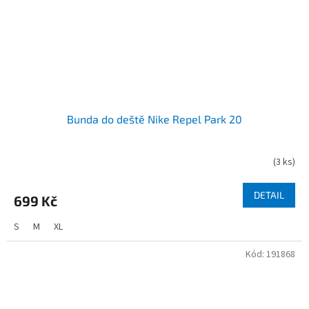
Bunda do deště Nike Repel Park 20
(
3 ks
)
DETAIL
699 Kč
S
M
XL
Kód:
191868