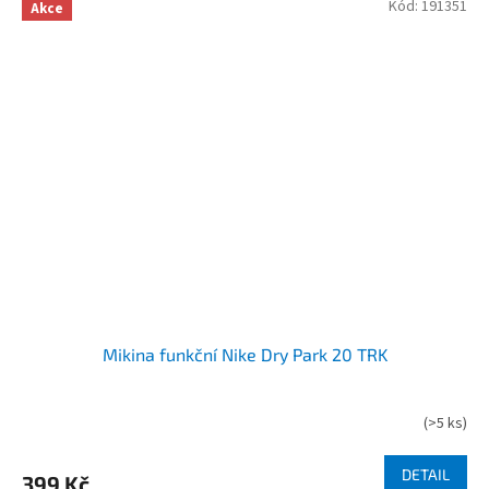
Kód:
191351
Akce
Mikina funkční Nike Dry Park 20 TRK
(
>5 ks
)
DETAIL
399 Kč