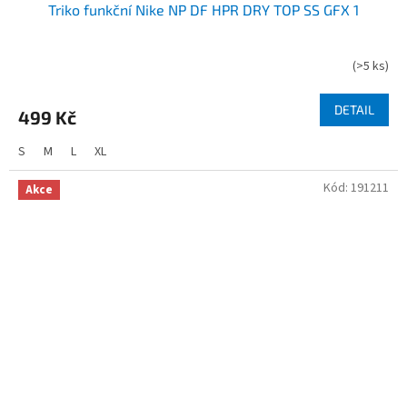
Triko funkční Nike NP DF HPR DRY TOP SS GFX 1
(
>5 ks
)
DETAIL
499 Kč
S
M
L
XL
Kód:
191211
Akce