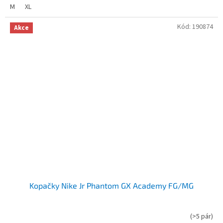
M
XL
Kód:
190874
Akce
Kopačky Nike Jr Phantom GX Academy FG/MG
(
>5 pár
)
Průměrné