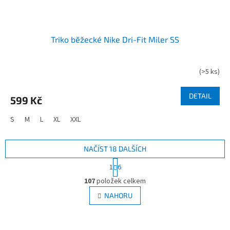
Triko běžecké Nike Dri-Fit Miler SS
(
>5 ks
)
DETAIL
599 Kč
S
M
L
XL
XXL
NAČÍST 18 DALŠÍCH
S
1
6
t
O
r
107
položek celkem
v
á
l
NAHORU
n
á
k
d
o
v
a