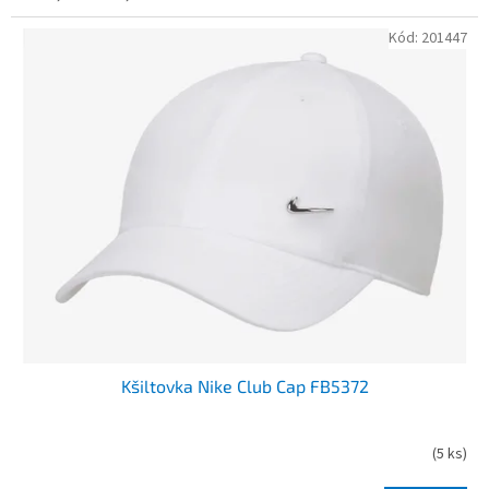
Kód:
201447
Kšiltovka Nike Club Cap FB5372
(
5 ks
)