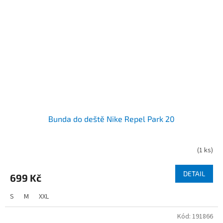
Bunda do deště Nike Repel Park 20
(
1 ks
)
DETAIL
699 Kč
S
M
XXL
Kód:
191866