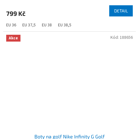
hodnocení
produktu
DETAIL
799 Kč
je
5,0
EU 36
EU 37,5
EU 38
EU 38,5
z
5
Kód:
188656
hvězdiček.
Akce
Boty na golf Nike Infinity G Golf