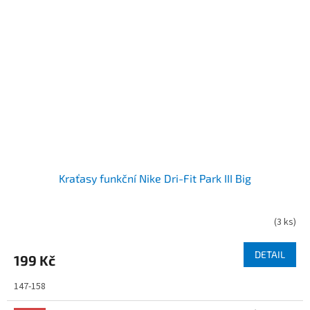
Kraťasy funkční Nike Dri-Fit Park III Big
(
3 ks
)
DETAIL
199 Kč
147-158