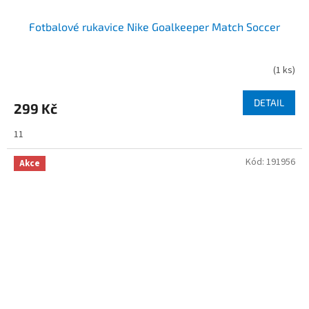
Fotbalové rukavice Nike Goalkeeper Match Soccer
(
1 ks
)
DETAIL
299 Kč
11
Kód:
191956
Akce