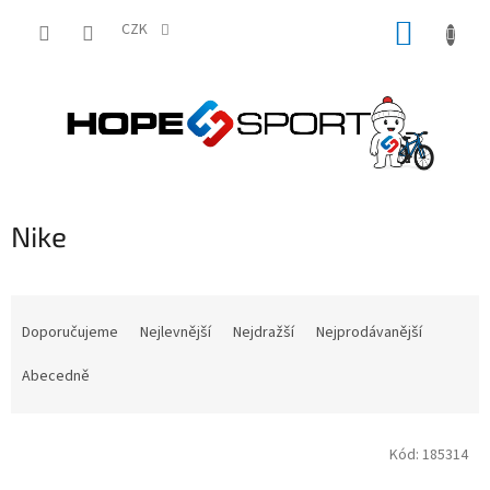
Přejít
NÁKUP
na
CZK
obsah
KOŠÍK
Nike
Ř
a
Doporučujeme
Nejlevnější
Nejdražší
Nejprodávanější
z
e
Abecedně
n
í
V
p
Kód:
185314
ý
r