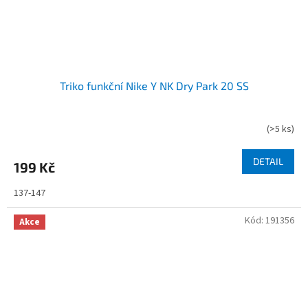
Triko funkční Nike Y NK Dry Park 20 SS
(
>5 ks
)
DETAIL
199 Kč
137-147
Kód:
191356
Akce