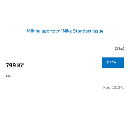
Mikina sportovní Nike Standart Issue
(
3 ks
)
DETAIL
799 Kč
XXL
Kód:
191871