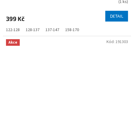
(
1 ks
)
DETAIL
399 Kč
122-128
128-137
137-147
158-170
Kód:
191303
Akce