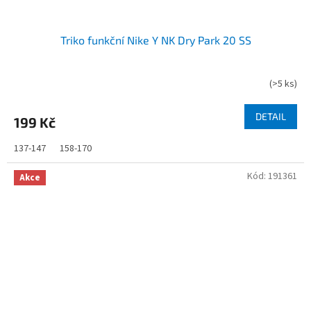
Triko funkční Nike Y NK Dry Park 20 SS
(
>5 ks
)
DETAIL
199 Kč
137-147
158-170
Kód:
191361
Akce