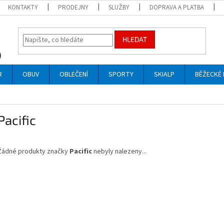
KONTAKTY
PRODEJNY
SLUŽBY
DOPRAVA A PLATBA
HLEDAT
R
OBUV
OBLEČENÍ
SPORTY
SKIALP
BĚŽECKÉ 
Pacific
Žádné produkty značky
Pacific
nebyly nalezeny...