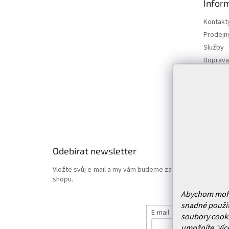
Infor
a
t
Kontakt
í
Prodejn
Služby
Doprava 
Vrácení
Obchodn
Podmínk
Hodnoce
Odebírat newsletter
Vložte svůj e-mail a my vám budeme zasílat informace o
shopu.
Abychom mohli 
snadné použit
E-mail
soubory cooki
umožníte.
Víc