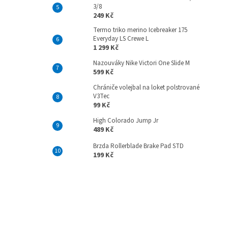
3/8
249 Kč
Termo triko merino Icebreaker 175
Everyday LS Crewe L
1 299 Kč
Nazouváky Nike Victori One Slide M
599 Kč
Chrániče volejbal na loket polstrované
V3Tec
99 Kč
High Colorado Jump Jr
489 Kč
Brzda Rollerblade Brake Pad STD
199 Kč
Z
á
p