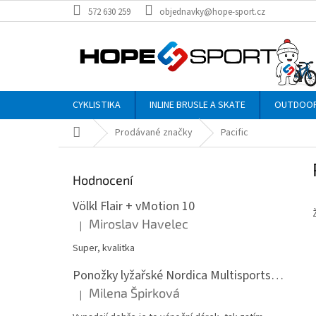
Přejít
572 630 259
objednavky@hope-sport.cz
na
obsah
CYKLISTIKA
INLINE BRUSLE A SKATE
OUTDOO
Domů
Prodávané značky
Pacific
P
o
Hodnocení
s
t
Völkl Flair + vMotion 10
r
Miroslav Havelec
|
Hodnocení produktu je 5 z 5 hvězdiček.
a
n
Super, kvalitka
n
Ponožky lyžařské Nordica Multisports Winter dvojbalení
í
Milena Špirková
p
|
Hodnocení produktu je 5 z 5 hvězdiček.
a