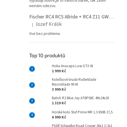
Vypadají dobře,je to vánoční dárek, tak zatím
n
nemám odezvu.
e
l
Fischer RC4 RCS Allride + RC4 Z11 GW PR
Jozef Králik
|
Hodnocení produktu je 5 z 5 hvězdiček.
Vse bez problemu
Top 10 produktů
Hoka Anacapa Low GTX W
1 999 Kč
Kolečkové brusle Rollerblade
Macroblade 90 W
3 999 Kč
Batoh R2 Blue Jay ATBP08C 49x24x20
1 319 Kč
Horské kolo Stuf Prime MR 1.3 650B 27,5
6 990 Kč
Plášť Schwalbe Road Cruiser 26x1 1/2x1