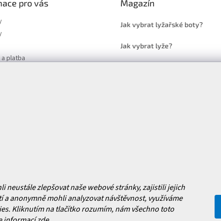
mace pro vás
Magazín
y
Jak vybrat lyžařské boty?
y
Jak vybrat lyže?
a platba
Často kladené dotazy
, výměna a reklamace zboží
í podmínky
y ochrany osobních údajů
ní obchodu
Facebook
 nových produktech na našem e-
neustále zlepšovat naše webové stránky, zajistili jejich
í a anonymně mohli analyzovat návštěvnost, využíváme
es. Kliknutím na tlačítko rozumím, nám všechno toto
e informací
zde
.