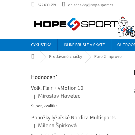
Přejít
572 630 259
objednavky@hope-sport.cz
na
obsah
CYKLISTIKA
INLINE BRUSLE A SKATE
OUTDOO
Domů
Prodávané značky
Pure 2 Improve
P
o
Hodnocení
s
t
Völkl Flair + vMotion 10
r
Miroslav Havelec
|
Hodnocení produktu je 5 z 5 hvězdiček.
a
n
Super, kvalitka
n
Ponožky lyžařské Nordica Multisports Winter dvojbalení
í
Milena Špirková
p
|
Hodnocení produktu je 5 z 5 hvězdiček.
a