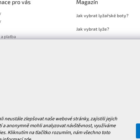
mace pro vás
Magazín
y
Jak vybrat lyžařské boty?
y
Jak vybrat lyže?
a platba
Často kladené dotazy
, výměna a reklamace zboží
í podmínky
y ochrany osobních údajů
ní obchodu
Facebook
 nových produktech na našem e-
neustále zlepšovat naše webové stránky, zajistili jejich
í a anonymně mohli analyzovat návštěvnost, využíváme
es. Kliknutím na tlačítko rozumím, nám všechno toto
e informací
zde
.