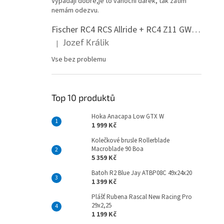
Vypadají dobře,je to vánoční dárek, tak zatím
n
nemám odezvu.
e
l
Fischer RC4 RCS Allride + RC4 Z11 GW PR
Jozef Králik
|
Hodnocení produktu je 5 z 5 hvězdiček.
Vse bez problemu
Top 10 produktů
Hoka Anacapa Low GTX W
1 999 Kč
Kolečkové brusle Rollerblade
Macroblade 90 Boa
5 359 Kč
Batoh R2 Blue Jay ATBP08C 49x24x20
1 399 Kč
Plášť Rubena Rascal New Racing Pro
29x2,25
1 199 Kč