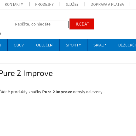
KONTAKTY
PRODEJNY
SLUŽBY
DOPRAVA A PLATBA
HLEDAT
R
OBUV
OBLEČENÍ
SPORTY
SKIALP
BĚŽECKÉ 
Pure 2 Improve
Žádné produkty značky
Pure 2 Improve
nebyly nalezeny...