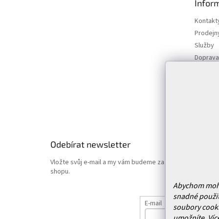
Infor
a
t
Kontakt
í
Prodejn
Služby
Doprava 
Vrácení
Obchodn
Podmínk
Hodnoce
Odebírat newsletter
Vložte svůj e-mail a my vám budeme zasílat informace o
shopu.
Abychom mohli 
snadné použit
E-mail
soubory cooki
umožníte.
Víc