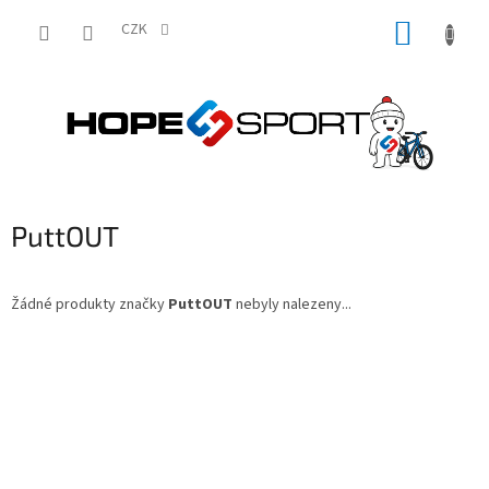
Přejít
NÁKUP
na
CZK
obsah
KOŠÍK
PuttOUT
Žádné produkty značky
PuttOUT
nebyly nalezeny...
Z
á
p
a