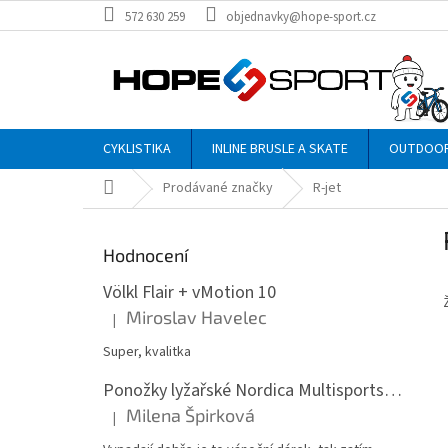
Přejít
572 630 259
objednavky@hope-sport.cz
na
obsah
CYKLISTIKA
INLINE BRUSLE A SKATE
OUTDOO
Domů
Prodávané značky
R-jet
P
o
Hodnocení
s
t
Völkl Flair + vMotion 10
r
Miroslav Havelec
|
Hodnocení produktu je 5 z 5 hvězdiček.
a
n
Super, kvalitka
n
Ponožky lyžařské Nordica Multisports Winter dvojbalení
í
Milena Špirková
p
|
Hodnocení produktu je 5 z 5 hvězdiček.
a