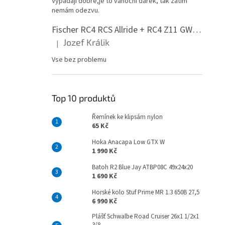
Vypadají dobře,je to vánoční dárek, tak zatím
n
nemám odezvu.
e
l
Fischer RC4 RCS Allride + RC4 Z11 GW PR
Jozef Králik
|
Hodnocení produktu je 5 z 5 hvězdiček.
Vse bez problemu
Top 10 produktů
Řemínek ke klipsám nylon
65 Kč
Hoka Anacapa Low GTX W
1 990 Kč
Batoh R2 Blue Jay ATBP08C 49x24x20
1 690 Kč
Horské kolo Stuf Prime MR 1.3 650B 27,5
6 990 Kč
Plášť Schwalbe Road Cruiser 26x1 1/2x1