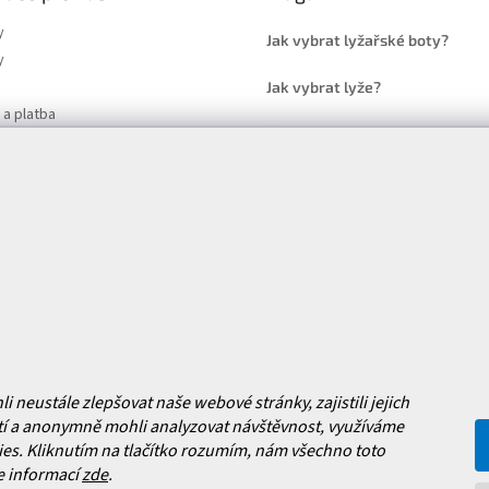
y
Jak vybrat lyžařské boty?
y
Jak vybrat lyže?
a platba
Často kladené dotazy
, výměna a reklamace zboží
í podmínky
y ochrany osobních údajů
ní obchodu
Facebook
 nových produktech na našem e-
neustále zlepšovat naše webové stránky, zajistili jejich
í a anonymně mohli analyzovat návštěvnost, využíváme
es. Kliknutím na tlačítko rozumím, nám všechno toto
e informací
zde
.