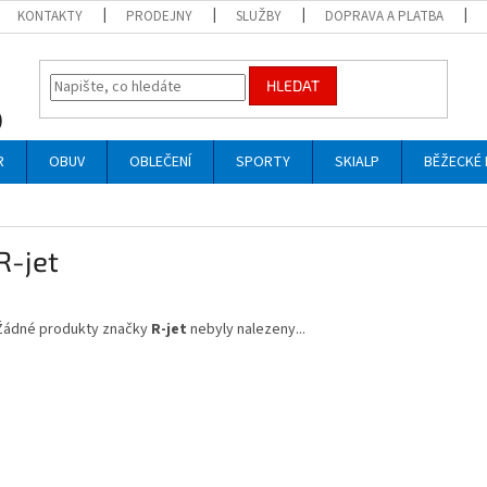
KONTAKTY
PRODEJNY
SLUŽBY
DOPRAVA A PLATBA
HLEDAT
R
OBUV
OBLEČENÍ
SPORTY
SKIALP
BĚŽECKÉ 
R-jet
Žádné produkty značky
R-jet
nebyly nalezeny...