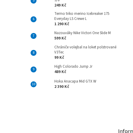
3/8
249 Kč
Termo triko merino Icebreaker 175
Everyday LS Crewe L
1 290 Kč
Nazouváky Nike Victori One Slide M
599 Kč
Chrániče volejbal na loket polstrované
V3Tec
99 Kč
High Colorado Jump Jr
489 Kč
Hoka Anacapa Mid GTX W
2 390 Kč
Z
á
p
Infor