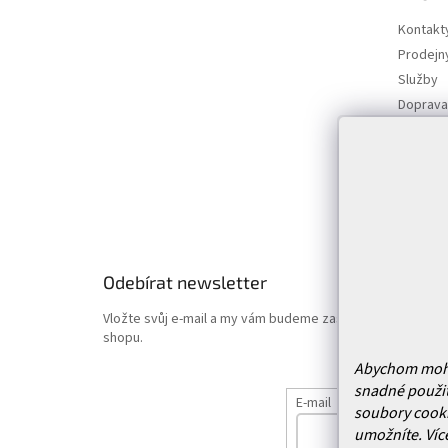
a
t
Kontakt
í
Prodejn
Služby
Doprava 
Vrácení
Obchodn
Podmínk
Hodnoce
Odebírat newsletter
Vložte svůj e-mail a my vám budeme zasílat informace o
shopu.
Abychom mohli 
snadné použit
E-mail
soubory cooki
umožníte.
Víc